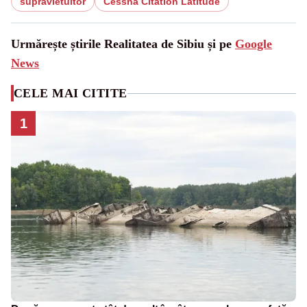
supravietuitor
Cessna Citation Latitude
Urmărește știrile Realitatea de Sibiu și pe
Google
News
CELE MAI CITITE
1