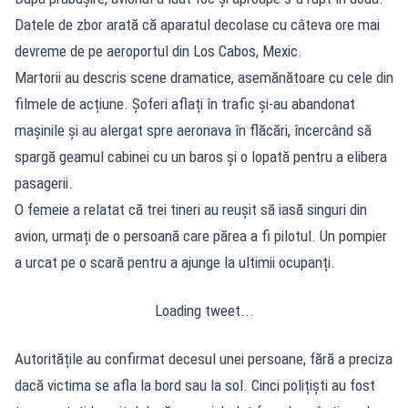
Datele de zbor arată că aparatul decolase cu câteva ore mai
devreme de pe aeroportul din Los Cabos, Mexic.
Martorii au descris scene dramatice, asemănătoare cu cele din
filmele de acțiune. Șoferi aflați în trafic și‑au abandonat
mașinile și au alergat spre aeronava în flăcări, încercând să
spargă geamul cabinei cu un baros și o lopată pentru a elibera
pasagerii.
O femeie a relatat că trei tineri au reușit să iasă singuri din
avion, urmați de o persoană care părea a fi pilotul. Un pompier
a urcat pe o scară pentru a ajunge la ultimii ocupanți.
Loading tweet...
Autoritățile au confirmat decesul unei persoane, fără a preciza
dacă victima se afla la bord sau la sol. Cinci polițiști au fost