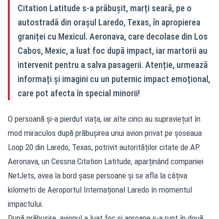
Citation Latitude s‑a prăbușit, marți seară, pe o
autostradă din orașul Laredo, Texas, în apropierea
graniței cu Mexicul. Aeronava, care decolase din Los
Cabos, Mexic, a luat foc după impact, iar martorii au
intervenit pentru a salva pasagerii. Atenție, urmează
informați și imagini cu un puternic impact emoțional,
care pot afecta în special minorii!
O persoană și‑a pierdut viața, iar alte cinci au supraviețuit în
mod miraculos după prăbușirea unui avion privat pe șoseaua
Loop 20 din Laredo, Texas, potrivit autorităților citate de AP.
Aeronava, un Cessna Citation Latitude, aparținând companiei
NetJets, avea la bord șase persoane și se afla la câțiva
kilometri de Aeroportul Internațional Laredo în momentul
impactului.
După prăbușire, avionul a luat foc și aproape s‑a rupt în două.