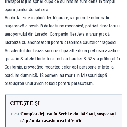
transportați la spital după ce au inhalat fum dens în timpul
operațiunilor de salvare.
Ancheta este în plină desfășurare, iar primele informații
sugerează o posibilă defecțiune mecanică, potrivit directorului
aeroportului din Laredo. Compania NetJets a anunțat că
lucrează cu anchetatorii pentru stabilirea cauzelor tragediei.
Accidentul din Texas survine după alte două prăbușiri aviatice
grave în Statele Unite: luni, un bombardier B‑52 s‑a prăbușit în
California, provocând moartea celor opt persoane aflate la
bord, iar duminică, 12 oameni au murit în Missouri după
prăbușirea unui avion folosit pentru parașutism.
CITEȘTE ȘI
Complot dejucat în Serbia: doi bărbați, suspectați
15:50
că plănuiau asasinarea lui Vučić