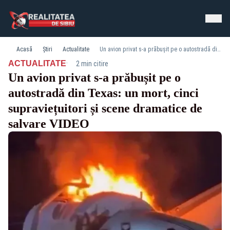
Acasă
Știri
Actualitate
Un avion privat s‑a prăbușit pe o autostradă din Texas: un mort, cinci supraviețuitori și scene dramatice de salvare VIDEO
·
ACTUALITATE
2 min citire
Un avion privat s‑a prăbușit pe o
autostradă din Texas: un mort, cinci
supraviețuitori și scene dramatice de
salvare VIDEO