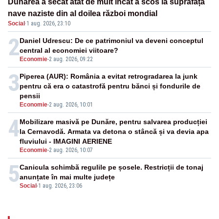
Dunărea a secat atât de mult încât a scos la suprafață
nave naziste din al doilea război mondial
Social
·
1 aug. 2026, 23:10
2
Daniel Udrescu: De ce patrimoniul va deveni conceptul
central al economiei viitoare?
Economie
-
2 aug. 2026, 09:22
3
Piperea (AUR): România a evitat retrogradarea la junk
pentru că era o catastrofă pentru bănci și fondurile de
pensii
Economie
-
2 aug. 2026, 10:01
4
Mobilizare masivă pe Dunăre, pentru salvarea producției
la Cernavodă. Armata va detona o stâncă și va devia apa
fluviului - IMAGINI AERIENE
Economie
-
2 aug. 2026, 10:07
5
Canicula schimbă regulile pe șosele. Restricții de tonaj
anunțate în mai multe județe
Social
-
1 aug. 2026, 23:06