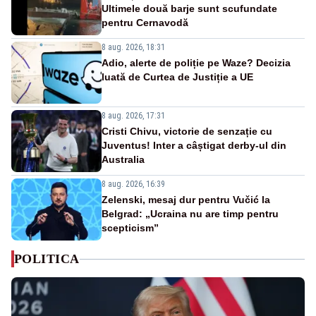
Ultimele două barje sunt scufundate
pentru Cernavodă
8 aug. 2026, 18:31
Adio, alerte de poliție pe Waze? Decizia
luată de Curtea de Justiție a UE
8 aug. 2026, 17:31
Cristi Chivu, victorie de senzație cu
Juventus! Inter a câștigat derby-ul din
Australia
8 aug. 2026, 16:39
Zelenski, mesaj dur pentru Vučić la
Belgrad: „Ucraina nu are timp pentru
scepticism”
POLITICA