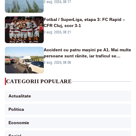
3 aug. 2026, 08:17
Fotbal / SuperLiga, etapa 3: FC Rapid –
CFR Cluj, scor 3-1
3 aug. 2026, 08:21
Accident cu patru mașini pe A1. Mai multe
persoane sunt rănite, iar traficul se
desfășoară pe o singură bandă
3 aug. 2026, 08:08
CATEGORII POPULARE
Actualitate
Politica
Economie