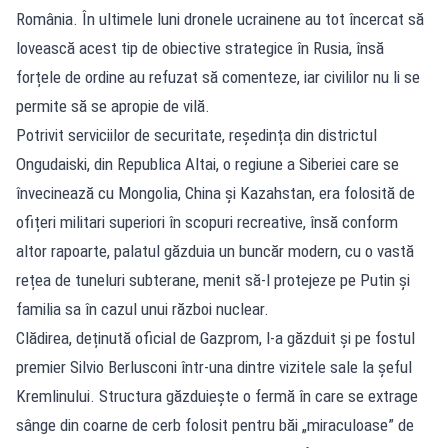
România. În ultimele luni dronele ucrainene au tot încercat să
lovească acest tip de obiective strategice în Rusia, însă
forțele de ordine au refuzat să comenteze, iar civililor nu li se
permite să se apropie de vilă.
Potrivit serviciilor de securitate, reședința din districtul
Ongudaiski, din Republica Altai, o regiune a Siberiei care se
învecinează cu Mongolia, China și Kazahstan, era folosită de
ofițeri militari superiori în scopuri recreative, însă conform
altor rapoarte, palatul găzduia un buncăr modern, cu o vastă
rețea de tuneluri subterane, menit să-l protejeze pe Putin și
familia sa în cazul unui război nuclear.
Clădirea, deținută oficial de Gazprom, l-a găzduit și pe fostul
premier Silvio Berlusconi într-una dintre vizitele sale la șeful
Kremlinului. Structura găzduiește o fermă în care se extrage
sânge din coarne de cerb folosit pentru băi „miraculoase” de