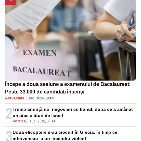
Începe a doua sesiune a examenului de Bacalaureat:
Peste 33.000 de candidaţi înscrişi
Actualitate
·
3 aug. 2026, 08:09
2
Trump anunță noi negocieri cu Iranul, după ce a amânat
un atac alături de Israel
Politica
-
3 aug. 2026, 08:14
3
Două elicoptere s-au ciocnit în Grecia, în timp ce
interveneau la un incendiu violent