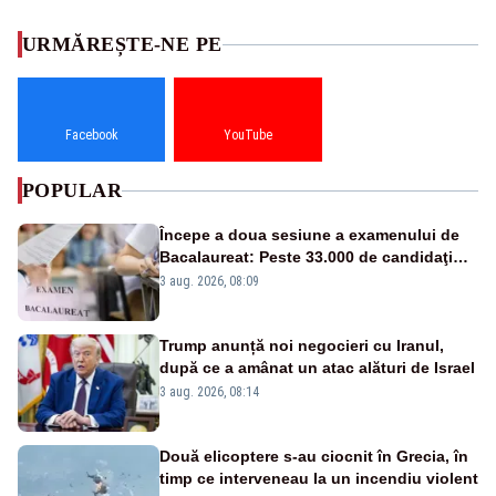
URMĂREȘTE-NE PE
Facebook
YouTube
POPULAR
Începe a doua sesiune a examenului de
Bacalaureat: Peste 33.000 de candidaţi
înscrişi
3 aug. 2026, 08:09
Trump anunță noi negocieri cu Iranul,
după ce a amânat un atac alături de Israel
3 aug. 2026, 08:14
Două elicoptere s-au ciocnit în Grecia, în
timp ce interveneau la un incendiu violent