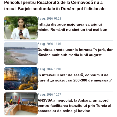
Pericolul pentru Reactorul 2 de la Cernavodă nu a
trecut. Barjele scufundate în Dunăre pot fi dislocate
9 aug. 2026, 09:28
Inflația distruge majorarea salariului
minim. Românii nu simt un trai mai bun
7 aug. 2026, 14:03
Dunărea crește ușor la intrarea în țară, dar
rămâne mult sub media lunii august
7 aug. 2026, 13:02
În intervalul orar de seară, consumul de
curent „a scăzut cu 200-300 de megawați”
7 aug. 2026, 10:57
ANSVSA a negociat, la Ankara, un acord
pentru facilitarea tranzitului prin Turcia al
carcaselor de ovine și bovine