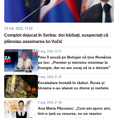
24 feb. 2026, 15:50
Complot dejucat în Serbia: doi bărbați, suspectați că
plănuiau asasinarea lui Vučić
9 aug. 2026, 22:41
Peiu îl acuză pe Bolojan că ține România
pe loc: „Premier și ministru interimar la
Energie, dar nu are curaj să ia o decizie”
9 aug. 2026, 21:25
Escaladare brutală în război. Rusia și
Ucraina s-au atacat cu drone și rachete
9 aug. 2026, 21:00
Ana Maria Păcuraru: „Cum am ajuns aici,
într-o țară cu resurse, cu un reactor