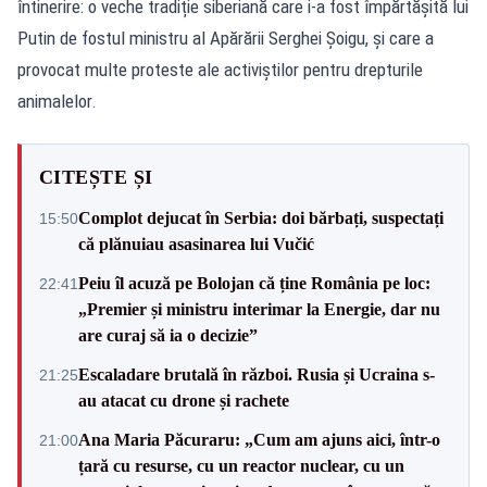
întinerire: o veche tradiție siberiană care i-a fost împărtăşită lui
Putin de fostul ministru al Apărării Serghei Şoigu, și care a
provocat multe proteste ale activiștilor pentru drepturile
animalelor.
CITEȘTE ȘI
Complot dejucat în Serbia: doi bărbați, suspectați
15:50
că plănuiau asasinarea lui Vučić
Peiu îl acuză pe Bolojan că ține România pe loc:
22:41
„Premier și ministru interimar la Energie, dar nu
are curaj să ia o decizie”
Escaladare brutală în război. Rusia și Ucraina s-
21:25
au atacat cu drone și rachete
Ana Maria Păcuraru: „Cum am ajuns aici, într-o
21:00
țară cu resurse, cu un reactor nuclear, cu un