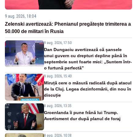
9 aug. 2026, 18:04
Zelenski avertizează: Phenianul pregătește trimiterea a
50.000 de militari în Rusia
9 aug. 2026, 17:50
Dan Dungaciu avertizează că șansele
unui guvern cu drepturi depline până în
septembrie sunt foarte mici: „Suntem într-
o furtună perfectă”
9 aug. 2026, 15:40
Miruță cere o măsură radicală după atacul
de la Cluj. Legea dezinformării, din nou în
discuție
8 aug. 2026, 13:35
Groenlanda îi pune frână lui Trump.
Avertisment dur după planul de foraj
8 aug. 2026, 10:38