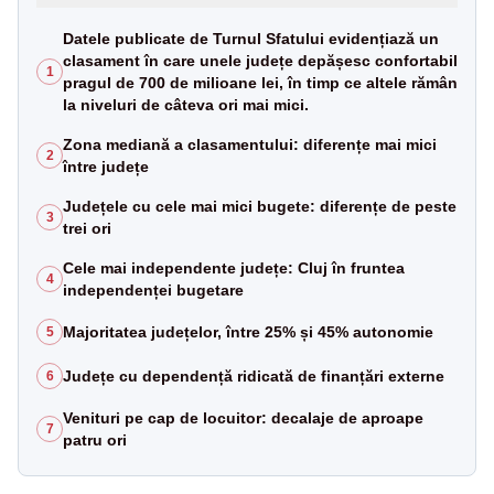
Datele publicate de Turnul Sfatului evidențiază un
clasament în care unele județe depășesc confortabil
1
pragul de 700 de milioane lei, în timp ce altele rămân
la niveluri de câteva ori mai mici.
Zona mediană a clasamentului: diferențe mai mici
2
între județe
Județele cu cele mai mici bugete: diferențe de peste
3
trei ori
Cele mai independente județe: Cluj în fruntea
4
independenței bugetare
Majoritatea județelor, între 25% și 45% autonomie
5
Județe cu dependență ridicată de finanțări externe
6
Venituri pe cap de locuitor: decalaje de aproape
7
patru ori