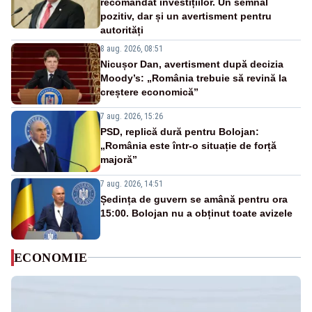
recomandat investițiilor. Un semnal
pozitiv, dar și un avertisment pentru
autorități
8 aug. 2026, 08:51
Nicușor Dan, avertisment după decizia
Moody’s: „România trebuie să revină la
creștere economică”
7 aug. 2026, 15:26
PSD, replică dură pentru Bolojan:
„România este într-o situație de forță
majoră”
7 aug. 2026, 14:51
Ședința de guvern se amână pentru ora
15:00. Bolojan nu a obținut toate avizele
ECONOMIE