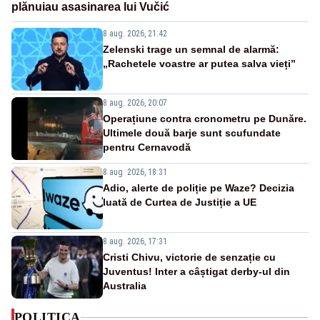
plănuiau asasinarea lui Vučić
8 aug. 2026, 21:42
Zelenski trage un semnal de alarmă:
„Rachetele voastre ar putea salva vieți”
8 aug. 2026, 20:07
Operațiune contra cronometru pe Dunăre.
Ultimele două barje sunt scufundate
pentru Cernavodă
8 aug. 2026, 18:31
Adio, alerte de poliție pe Waze? Decizia
luată de Curtea de Justiție a UE
8 aug. 2026, 17:31
Cristi Chivu, victorie de senzație cu
Juventus! Inter a câștigat derby-ul din
Australia
POLITICA