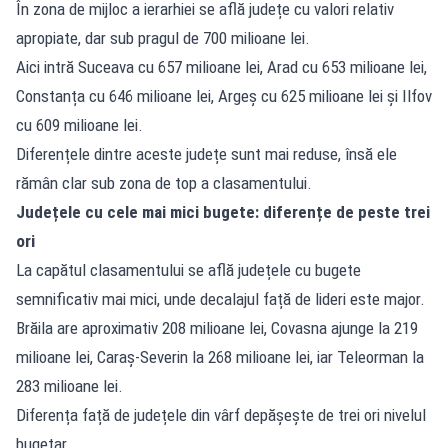
În zona de mijloc a ierarhiei se află județe cu valori relativ
apropiate, dar sub pragul de 700 milioane lei.
Aici intră Suceava cu 657 milioane lei, Arad cu 653 milioane lei,
Constanța cu 646 milioane lei, Argeș cu 625 milioane lei și Ilfov
cu 609 milioane lei.
Diferențele dintre aceste județe sunt mai reduse, însă ele
rămân clar sub zona de top a clasamentului.
Județele cu cele mai mici bugete: diferențe de peste trei
ori
La capătul clasamentului se află județele cu bugete
semnificativ mai mici, unde decalajul față de lideri este major.
Brăila are aproximativ 208 milioane lei, Covasna ajunge la 219
milioane lei, Caraș-Severin la 268 milioane lei, iar Teleorman la
283 milioane lei.
Diferența față de județele din vârf depășește de trei ori nivelul
bugetar.