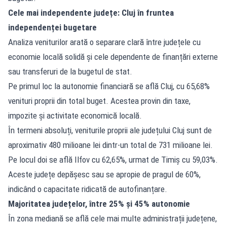
Cele mai independente județe: Cluj în fruntea
independenței bugetare
Analiza veniturilor arată o separare clară între județele cu
economie locală solidă și cele dependente de finanțări externe
sau transferuri de la bugetul de stat.
Pe primul loc la autonomie financiară se află Cluj, cu 65,68%
venituri proprii din total buget. Acestea provin din taxe,
impozite și activitate economică locală.
În termeni absoluți, veniturile proprii ale județului Cluj sunt de
aproximativ 480 milioane lei dintr-un total de 731 milioane lei.
Pe locul doi se află Ilfov cu 62,65%, urmat de Timiș cu 59,03%.
Aceste județe depășesc sau se apropie de pragul de 60%,
indicând o capacitate ridicată de autofinanțare.
Majoritatea județelor, între 25% și 45% autonomie
În zona mediană se află cele mai multe administrații județene,