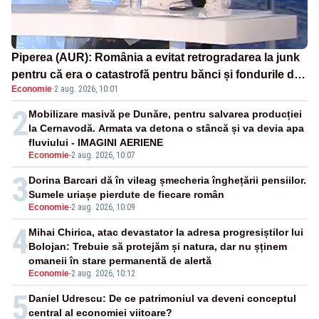
Piperea (AUR): România a evitat retrogradarea la junk
pentru că era o catastrofă pentru bănci și fondurile de
Economie
·
2 aug. 2026, 10:01
pensii
2
Mobilizare masivă pe Dunăre, pentru salvarea producției
la Cernavodă. Armata va detona o stâncă și va devia apa
fluviului - IMAGINI AERIENE
Economie
-
2 aug. 2026, 10:07
3
Dorina Barcari dă în vileag șmecheria înghețării pensiilor.
Sumele uriașe pierdute de fiecare român
Economie
-
2 aug. 2026, 10:09
4
Mihai Chirica, atac devastator la adresa progresiștilor lui
Bolojan: Trebuie să protejăm și natura, dar nu șținem
omaneii în stare permanentă de alertă
Economie
-
2 aug. 2026, 10:12
5
Daniel Udrescu: De ce patrimoniul va deveni conceptul
central al economiei viitoare?