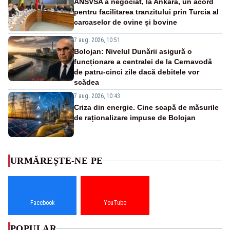
ANSVSA a negociat, la Ankara, un acord
pentru facilitarea tranzitului prin Turcia al
carcaselor de ovine și bovine
7 aug. 2026, 10:51
Bolojan: Nivelul Dunării asigură o
funcționare a centralei de la Cernavodă
de patru-cinci zile dacă debitele vor
scădea
7 aug. 2026, 10:43
Criza din energie. Cine scapă de măsurile
de raționalizare impuse de Bolojan
URMĂREȘTE-NE PE
Facebook
YouTube
POPULAR