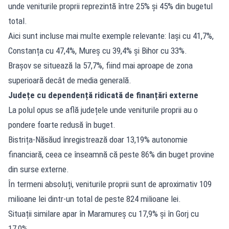
unde veniturile proprii reprezintă între 25% și 45% din bugetul
total.
Aici sunt incluse mai multe exemple relevante: Iași cu 41,7%,
Constanța cu 47,4%, Mureș cu 39,4% și Bihor cu 33%.
Brașov se situează la 57,7%, fiind mai aproape de zona
superioară decât de media generală.
Județe cu dependență ridicată de finanțări externe
La polul opus se află județele unde veniturile proprii au o
pondere foarte redusă în buget.
Bistrița-Năsăud înregistrează doar 13,19% autonomie
financiară, ceea ce înseamnă că peste 86% din buget provine
din surse externe.
În termeni absoluți, veniturile proprii sunt de aproximativ 109
milioane lei dintr-un total de peste 824 milioane lei.
Situații similare apar în Maramureș cu 17,9% și în Gorj cu
17,0%.