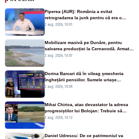
Piperea (AUR): România a evitat
retrogradarea la junk pentru că era o
catastrofă pentru bănci și fondurile de
2 aug. 2026, 10:01
pensii
Mobilizare masivă pe Dunăre, pentru
salvarea producției la Cernavodă. Armata
va detona o stâncă și va devia apa
2 aug. 2026, 10:07
fluviului - IMAGINI AERIENE
Dorina Barcari dă în vileag șmecheria
înghețării pensiilor. Sumele uriașe
pierdute de fiecare român
2 aug. 2026, 10:09
Mihai Chirica, atac devastator la adresa
progresiștilor lui Bolojan: Trebuie să
protejăm și natura, dar nu șținem omaneii
2 aug. 2026, 10:12
în stare permanentă de alertă
Daniel Udrescu: De ce patrimoniul va