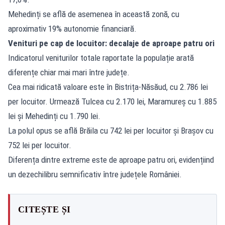
Mehedinți se află de asemenea în această zonă, cu
aproximativ 19% autonomie financiară.
Venituri pe cap de locuitor: decalaje de aproape patru ori
Indicatorul veniturilor totale raportate la populație arată
diferențe chiar mai mari între județe.
Cea mai ridicată valoare este în Bistrița-Năsăud, cu 2.786 lei
per locuitor. Urmează Tulcea cu 2.170 lei, Maramureș cu 1.885
lei și Mehedinți cu 1.790 lei.
La polul opus se află Brăila cu 742 lei per locuitor și Brașov cu
752 lei per locuitor.
Diferența dintre extreme este de aproape patru ori, evidențiind
un dezechilibru semnificativ între județele României.
CITEȘTE ȘI