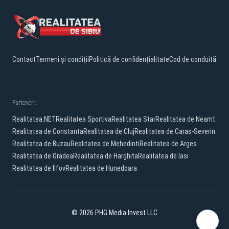
Contact
Termeni și condiții
Politică de confidențialitate
Cod de conduită
Parteneri:
Realitatea.NET
Realitatea Sportiva
Realitatea Star
Realitatea de Neamt
Realitatea de Constanta
Realitatea de Cluj
Realitatea de Caras-Severin
Realitatea de Buzau
Realitatea de Mehedinti
Realitatea de Arges
Realitatea de Oradea
Realitatea de Harghita
Realitatea de Iasi
Realitatea de Ilfov
Realitatea de Hunedoara
© 2026 PHG Media Invest LLC
Facebook
YouTube