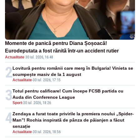
Momente de panică pentru Diana Șoșoacă!
Eurodeputata a fost rănită într-un accident rutier
Actualitate
·
30 iul. 2026, 16:48
2
Lovitură pentru românii care merg în Bulgaria! Vinieta se
scumpește masiv de la 1 august
Actualitate
-
30 iul. 2026, 17:15
3
Totul pentru calificare! Cum începe FCSB partida cu
Auda din Conference League
Sport
-
30 iul. 2026, 18:26
4
Zendaya a furat toate privirile la premiera noului „Spider-
Man”! Rochia inspirată de pânza de păianjen a făcut
senzație
Actualitate
-
30 iul. 2026, 18:56