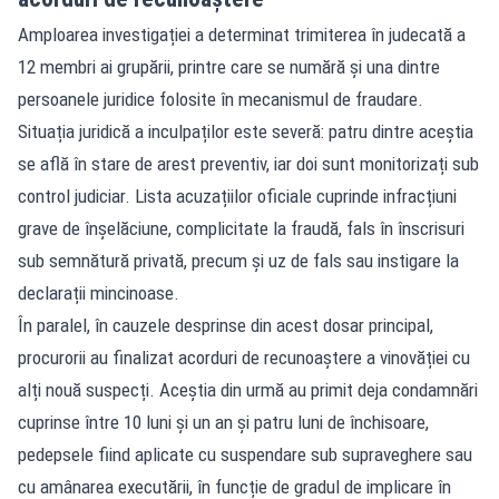
Amploarea investigației a determinat trimiterea în judecată a
12 membri ai grupării, printre care se numără și una dintre
persoanele juridice folosite în mecanismul de fraudare.
Situația juridică a inculpaților este severă: patru dintre aceștia
se află în stare de arest preventiv, iar doi sunt monitorizați sub
control judiciar. Lista acuzațiilor oficiale cuprinde infracțiuni
grave de înșelăciune, complicitate la fraudă, fals în înscrisuri
sub semnătură privată, precum și uz de fals sau instigare la
declarații mincinoase.
În paralel, în cauzele desprinse din acest dosar principal,
procurorii au finalizat acorduri de recunoaștere a vinovăției cu
alți nouă suspecți. Aceștia din urmă au primit deja condamnări
cuprinse între 10 luni și un an și patru luni de închisoare,
pedepsele fiind aplicate cu suspendare sub supraveghere sau
cu amânarea executării, în funcție de gradul de implicare în