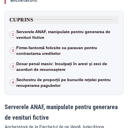
CUPRINS
Serverele ANAF, manipulate pentru generarea de
1
venituri fictive
Firme-fantomă folosite ca paravan pentru
2
contractarea creditelor
Dosar penal masiv: Inculpați în arest și zeci de
3
acorduri de recunoaștere
Sechestru de proporții pe bunurile rețelei pentru
4
recuperarea pagubelor
Serverele ANAF, manipulate pentru generarea
de venituri fictive
Anchetatorii de la Parchetul de pe lângă Judecătoria