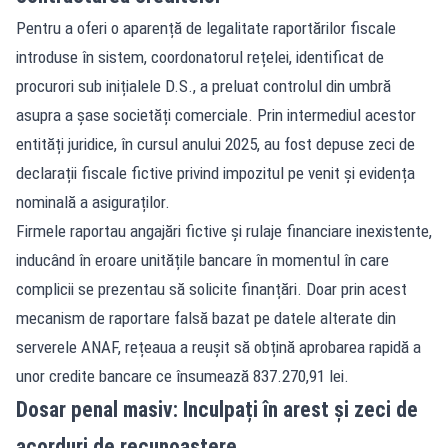
Pentru a oferi o aparență de legalitate raportărilor fiscale
introduse în sistem, coordonatorul rețelei, identificat de
procurori sub inițialele D.S., a preluat controlul din umbră
asupra a șase societăți comerciale. Prin intermediul acestor
entități juridice, în cursul anului 2025, au fost depuse zeci de
declarații fiscale fictive privind impozitul pe venit și evidența
nominală a asiguraților.
Firmele raportau angajări fictive și rulaje financiare inexistente,
inducând în eroare unitățile bancare în momentul în care
complicii se prezentau să solicite finanțări. Doar prin acest
mecanism de raportare falsă bazat pe datele alterate din
serverele ANAF, rețeaua a reușit să obțină aprobarea rapidă a
unor credite bancare ce însumează 837.270,91 lei.
Dosar penal masiv: Inculpați în arest și zeci de
acorduri de recunoaștere