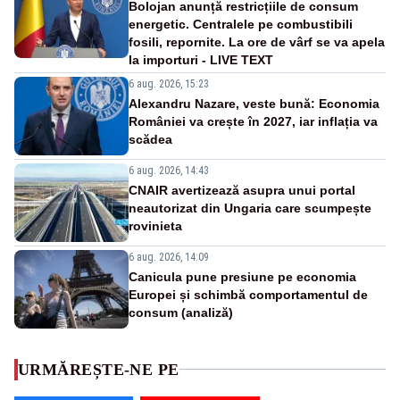
Bolojan anunță restricțiile de consum
energetic. Centralele pe combustibili
fosili, repornite. La ore de vârf se va apela
la importuri - LIVE TEXT
6 aug. 2026, 15:23
Alexandru Nazare, veste bună: Economia
României va crește în 2027, iar inflația va
scădea
6 aug. 2026, 14:43
CNAIR avertizează asupra unui portal
neautorizat din Ungaria care scumpește
rovinieta
6 aug. 2026, 14:09
Canicula pune presiune pe economia
Europei și schimbă comportamentul de
consum (analiză)
URMĂREȘTE-NE PE