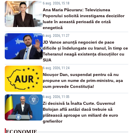
6 aug. 2026, 15:18
Ana Maria Păcuraru: Televiziunea
Poporului solicită investigarea deciziilor
luate în această perioadă de criză
enegetică
6 aug. 2026, 11:27
JD Vance anunță negocieri de pace
dificile și îndelungate cu Iranul, în timp ce
Teheranul neagă existența discuțiilor cu
SUA
6 aug. 2026, 11:24
Nicușor Dan, suspendat pentru că nu
propune un nume de prim-ministru, așa
cum prevede Constituția!
6 aug. 2026, 11:05
Zi decisivă la Înalta Curte. Guvernul
Bolojan află astăzi dacă trebuie să
plătească aproape un miliard de euro
grefierilor
ECONOMIE