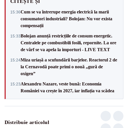
CITEȘTE ȘI
Cum se va întrerupe energia electrică la marii
15:36
consumatori industriali? Bolojan: Nu vor exista
compensații
Bolojan anunță restricțiile de consum energetic.
15:33
Centralele pe combustibili fosili, repornite. La ore
de vârf se va apela la importuri - LIVE TEXT
Miza uriașă a scufundării barjelor. Reactorul 2 de
15:24
la Cernavodă poate primi o nouă „gură de
oxigen”
Alexandru Nazare, veste bună: Economia
15:23
României va crește în 2027, iar inflația va scădea
Distribuie articolul