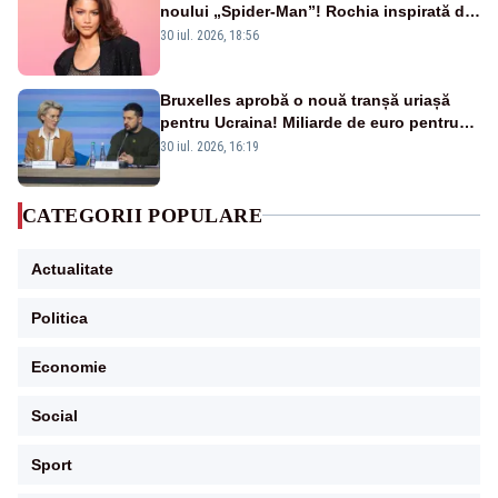
noului „Spider-Man”! Rochia inspirată de
pânza de păianjen a făcut senzație
30 iul. 2026, 18:56
Bruxelles aprobă o nouă tranșă uriașă
pentru Ucraina! Miliarde de euro pentru
armament și apărare
30 iul. 2026, 16:19
CATEGORII POPULARE
Actualitate
Politica
Economie
Social
Sport