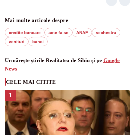
Mai multe articole despre
credite bancare
acte false
ANAF
sechestru
venituri
banci
Urmărește știrile Realitatea de Sibiu și pe
Google
News
CELE MAI CITITE
1