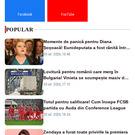
Facebook
YouTube
POPULAR
Momente de panică pentru Diana
Șoșoacă! Eurodeputata a fost rănită într-
un accident rutier
30 iul. 2026, 16:48
Lovitură pentru românii care merg în
Bulgaria! Vinieta se scumpește masiv de
la 1 august
30 iul. 2026, 17:15
Totul pentru calificare! Cum începe FCSB
partida cu Auda din Conference League
30 iul. 2026, 18:26
Zendaya a furat toate privirile la premiera