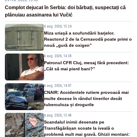
Complot dejucat în Serbia: doi bărbați, suspectați că
plănuiau asasinarea lui Vučić
6 aug. 2026, 15:24
Miza uriașă a scufundării barjelor.
Reactorul 2 de la Cernavodă poate primi o
nouă „gură de oxigen”
6 aug. 2026, 14:38
Patronul CFR Cluj, mesaj fără precedent:
„Cât să mai pierd bani?”
6 aug. 2026, 14:07
CNAIR: Accidentele rutiere provoacă mai
multe decese în rândul tinerilor decât
tuberculoza și drogurile
6 aug. 2026, 13:48
Scandalul inimii desenate pe
Transfăgărășan scoate la iveală o
problemă mult mai gravă. Ghizii montani: