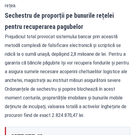
rețea.
Sechestru de proporții pe bunurile rețelei
pentru recuperarea pagubelor
Prejudiciul total provocat sistemului bancar prin această
metodă complexă de falsificare electronică și scriptică se
ridică la o sumă uriașă, depășind 2,8 milioane de lei. Pentru a
garanta că băncile păgubite își vor recupera fondurile și pentru
a asigura sumele necesare acoperirii cheltuielilor logistice ale
anchetei, magistrații au instituit măsuri asigurătorii severe.
Ordonanțele de sechestru și poprire blochează în acest
moment conturile, proprietățile imobiliare și bunurile mobile
deținute de inculpați, valoarea totală a activelor înghețate de
procurori fiind de exact 2.824.870,47 lei.