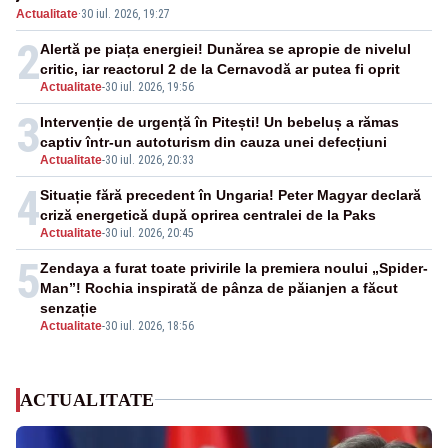
Actualitate
·
30 iul. 2026, 19:27
2
Alertă pe piața energiei! Dunărea se apropie de nivelul
critic, iar reactorul 2 de la Cernavodă ar putea fi oprit
Actualitate
-
30 iul. 2026, 19:56
3
Intervenție de urgență în Pitești! Un bebeluș a rămas
captiv într-un autoturism din cauza unei defecțiuni
Actualitate
-
30 iul. 2026, 20:33
4
Situație fără precedent în Ungaria! Peter Magyar declară
criză energetică după oprirea centralei de la Paks
Actualitate
-
30 iul. 2026, 20:45
5
Zendaya a furat toate privirile la premiera noului „Spider-
Man”! Rochia inspirată de pânza de păianjen a făcut
senzație
Actualitate
-
30 iul. 2026, 18:56
ACTUALITATE