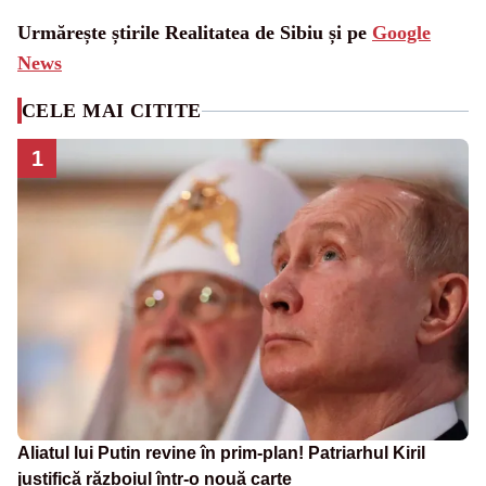
Urmărește știrile Realitatea de Sibiu și pe
Google
News
CELE MAI CITITE
1
Aliatul lui Putin revine în prim-plan! Patriarhul Kiril
justifică războiul într-o nouă carte