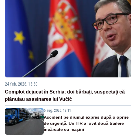
24 feb. 2026, 15:50
Complot dejucat în Serbia: doi bărbați, suspectați că
plănuiau asasinarea lui Vučić
6 aug. 2026, 18:11
Accident pe drumul expres după o oprire
de urgență. Un TIR a lovit două trailere
încărcate cu mașini