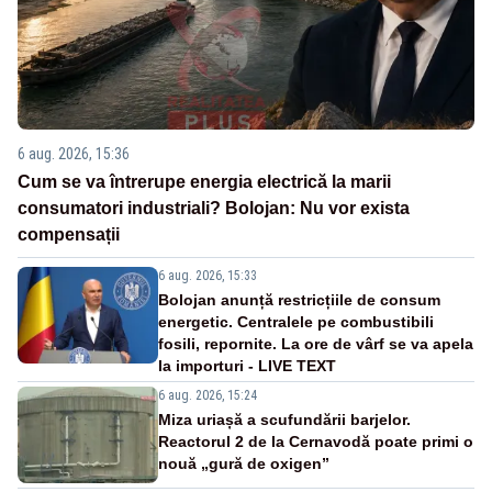
6 aug. 2026, 15:36
Cum se va întrerupe energia electrică la marii
consumatori industriali? Bolojan: Nu vor exista
compensații
6 aug. 2026, 15:33
Bolojan anunță restricțiile de consum
energetic. Centralele pe combustibili
fosili, repornite. La ore de vârf se va apela
la importuri - LIVE TEXT
6 aug. 2026, 15:24
Miza uriașă a scufundării barjelor.
Reactorul 2 de la Cernavodă poate primi o
nouă „gură de oxigen”