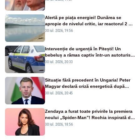
Alertă pe piața energiei! Dunărea se
apropie de nivelul critic, iar reactorul 2 de
la Cernavodă ar putea fi oprit
30 iul. 2026, 19:56
Intervenție de urgență în Pitești! Un
bebeluș a rămas captiv într-un autoturism
din cauza unei defecțiuni
30 iul. 2026, 20:33
Situație fără precedent în Ungaria! Peter
Magyar declară criză energetică după
oprirea centralei de la Paks
30 iul. 2026, 20:45
Zendaya a furat toate privirile la premiera
noului „Spider-Man”! Rochia inspirată de
pânza de păianjen a făcut senzație
30 iul. 2026, 18:56