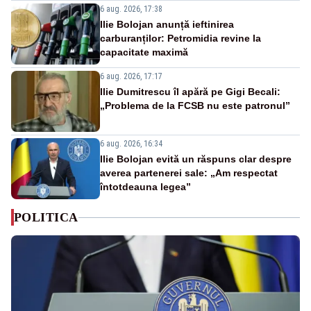
6 aug. 2026, 17:38
Ilie Bolojan anunță ieftinirea
carburanților: Petromidia revine la
capacitate maximă
6 aug. 2026, 17:17
Ilie Dumitrescu îl apără pe Gigi Becali:
„Problema de la FCSB nu este patronul”
6 aug. 2026, 16:34
Ilie Bolojan evită un răspuns clar despre
averea partenerei sale: „Am respectat
întotdeauna legea”
POLITICA