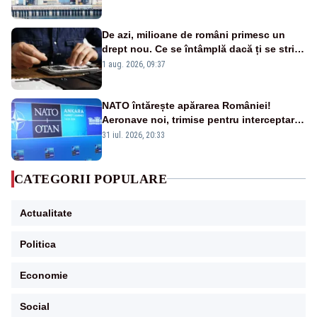
cunoscută de pe vremea lui Ceaușescu
De azi, milioane de români primesc un
drept nou. Ce se întâmplă dacă ți se strică
un produs
1 aug. 2026, 09:37
NATO întărește apărarea României!
Aeronave noi, trimise pentru interceptarea
și distrugerea dronelor
31 iul. 2026, 20:33
CATEGORII POPULARE
Actualitate
Politica
Economie
Social