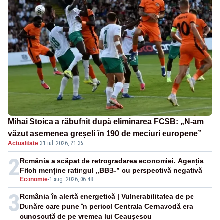
Mihai Stoica a răbufnit după eliminarea FCSB: „N-am
văzut asemenea greșeli în 190 de meciuri europene”
Actualitate
·
31 iul. 2026, 21:35
2
România a scăpat de retrogradarea economiei. Agenția
Fitch menține ratingul „BBB-” cu perspectivă negativă
Economie
-
1 aug. 2026, 06:48
3
România în alertă energetică | Vulnerabilitatea de pe
Dunăre care pune în pericol Centrala Cernavodă era
cunoscută de pe vremea lui Ceaușescu