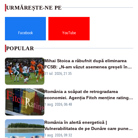
URMĂREȘTE-NE PE
Facebook
YouTube
POPULAR
Mihai Stoica a răbufnit după eliminarea
FCSB: „N-am văzut asemenea greșeli în
190 de meciuri europene”
31 iul. 2026, 21:35
România a scăpat de retrogradarea
economiei. Agenția Fitch menține ratingul
„BBB-” cu perspectivă negativă
1 aug. 2026, 06:48
România în alertă energetică |
Vulnerabilitatea de pe Dunăre care pune
în pericol Centrala Cernavodă era
1 aug. 2026, 09:32