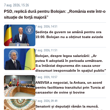
7 aug. 2026, 15:26
PSD, replică dură pentru Bolojan: „România este într-o
situație de forță majoră”
7 aug. 2026, 14:51
Ședința de guvern se amână pentru ora
15:00. Bolojan nu a obținut toate avizele
7 aug. 2026, 11:51
Bolojan, despre legea salarizării: „Ar
putea fi adoptată în perioada următoare.
S-a întârziat depunerea din cauza unor
discursuri iresponsabile în spaţiul public”
7 aug. 2026, 10:57
ANSVSA a negociat, la Ankara, un acord
pentru facilitarea tranzitului prin Turcia al
carcaselor de ovine și bovine
7 aug. 2026, 09:49
Senatorii și deputații rămân la muncă.