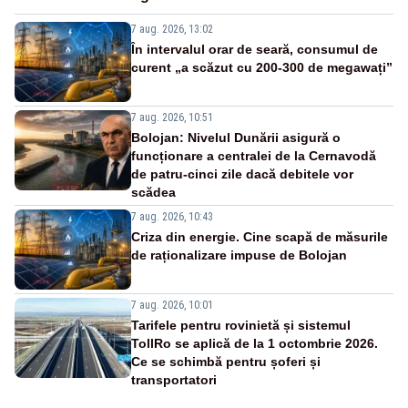
7 aug. 2026, 13:02
În intervalul orar de seară, consumul de
curent „a scăzut cu 200-300 de megawați”
7 aug. 2026, 10:51
Bolojan: Nivelul Dunării asigură o
funcționare a centralei de la Cernavodă
de patru-cinci zile dacă debitele vor
scădea
7 aug. 2026, 10:43
Criza din energie. Cine scapă de măsurile
de raționalizare impuse de Bolojan
7 aug. 2026, 10:01
Tarifele pentru rovinietă și sistemul
TollRo se aplică de la 1 octombrie 2026.
Ce se schimbă pentru șoferi și
transportatori