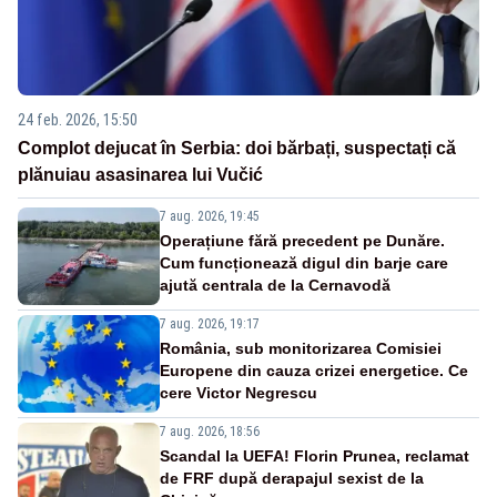
24 feb. 2026, 15:50
Complot dejucat în Serbia: doi bărbați, suspectați că
plănuiau asasinarea lui Vučić
7 aug. 2026, 19:45
Operațiune fără precedent pe Dunăre.
Cum funcționează digul din barje care
ajută centrala de la Cernavodă
7 aug. 2026, 19:17
România, sub monitorizarea Comisiei
Europene din cauza crizei energetice. Ce
cere Victor Negrescu
7 aug. 2026, 18:56
Scandal la UEFA! Florin Prunea, reclamat
de FRF după derapajul sexist de la