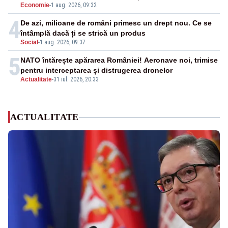
Economie
-
1 aug. 2026, 09:32
4
De azi, milioane de români primesc un drept nou. Ce se
întâmplă dacă ți se strică un produs
Social
-
1 aug. 2026, 09:37
5
NATO întărește apărarea României! Aeronave noi, trimise
pentru interceptarea și distrugerea dronelor
Actualitate
-
31 iul. 2026, 20:33
ACTUALITATE