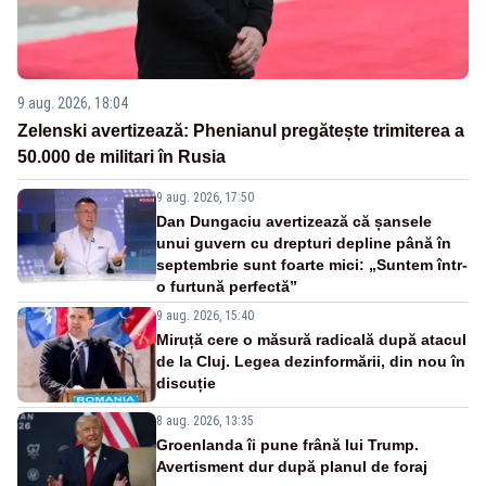
9 aug. 2026, 18:04
Zelenski avertizează: Phenianul pregătește trimiterea a
50.000 de militari în Rusia
9 aug. 2026, 17:50
Dan Dungaciu avertizează că șansele
unui guvern cu drepturi depline până în
septembrie sunt foarte mici: „Suntem într-
o furtună perfectă”
9 aug. 2026, 15:40
Miruță cere o măsură radicală după atacul
de la Cluj. Legea dezinformării, din nou în
discuție
8 aug. 2026, 13:35
Groenlanda îi pune frână lui Trump.
Avertisment dur după planul de foraj