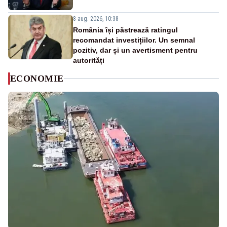
8 aug. 2026, 10:38
România își păstrează ratingul
recomandat investițiilor. Un semnal
pozitiv, dar și un avertisment pentru
autorități
ECONOMIE