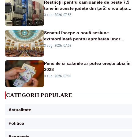
Restricții pentru camioanele de peste 7,5
tone în aceste județe din țară: circulația
este interzisă luni, între orele 12:00 și
3 aug. 2026, 07:55
20:00
Senatul începe o nouă sesiune
extraordinară pentru aprobarea unor
jaloane din PNRR
3 aug. 2026, 07:58
Pensiile și salariile ar putea crește abia în
2028
3 aug. 2026, 07:31
CATEGORII POPULARE
Actualitate
Politica
Economie