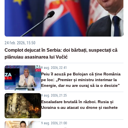
24 feb. 2026, 15:50
Complot dejucat în Serbia: doi bărbați, suspectați că
plănuiau asasinarea lui Vučić
9 aug. 2026, 22:41
Peiu îl acuză pe Bolojan că ține România
pe loc: „Premier și ministru interimar la
Energie, dar nu are curaj să ia o decizie”
9 aug. 2026, 21:25
Escaladare brutală în război. Rusia și
Ucraina s-au atacat cu drone și rachete
9 aug. 2026, 21:00