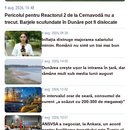
9 aug. 2026, 16:48
Pericolul pentru Reactorul 2 de la Cernavodă nu a
trecut. Barjele scufundate în Dunăre pot fi dislocate
9 aug. 2026, 09:28
Inflația distruge majorarea salariului
minim. Românii nu simt un trai mai bun
7 aug. 2026, 14:03
Dunărea crește ușor la intrarea în țară, dar
rămâne mult sub media lunii august
7 aug. 2026, 13:02
În intervalul orar de seară, consumul de
curent „a scăzut cu 200-300 de megawați”
7 aug. 2026, 10:57
ANSVSA a negociat, la Ankara, un acord
pentru facilitarea tranzitului prin Turcia al