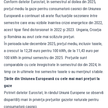
Conform datelor Eurostat, în semestrul al doilea din 2025,
preţul mediu la gaze pentru consumatorii casnici din Uniunea
Europeană a continuat să arate fluctuaţiile sezoniere între
semestre care erau vizibile înaintea crizei energetice din 2022,
acest tipar fiind distorsionat în 2022 şi 2023. Ungaria, Croaţia
şi România au avut cele mai scăzute preţuri.
În perioada iulie-decembrie 2025, preţul mediu, inclusiv taxele,
a crescut la 12,28 euro pentru 100 kWh, de la 11,43 euro per
100 kWh în primul semestru din 2025. Preţurile sunt
comparabile cu cele înregistrate în semestrul doi din 2024, în
timp ce în ultimele trei semestre taxele s-au menţinut stabile.
Țările din Uniunea Europeană cu cele mai mari prețuri la
gaze
Potrivit datelor Eurostat, în rândul Uniunii Europene se observă
disparităţi mari în privinţa
preţurilor gazelor
naturale pentru
consumatorii casnici.