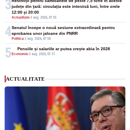
3
Restricții pentru camioanele de peste 7,5 tone în aceste
județe din țară: circulația este interzisă luni, între orele
12:00 și 20:00
Actualitate
-
3 aug. 2026, 07:55
4
Senatul începe o nouă sesiune extraordinară pentru
aprobarea unor jaloane din PNRR
Politica
-
3 aug. 2026, 07:58
5
Pensiile și salariile ar putea crește abia în 2028
Economie
-
3 aug. 2026, 07:31
ACTUALITATE