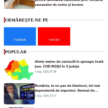
carcaselor de ovine și bovine
URMĂREȘTE-NE PE
Facebook
YouTube
POPULAR
Alerte meteo de caniculă în aproape toată
țara. COD ROȘU în 3 județe
3 aug. 2026, 07:48
România, la un pas de blackout, tot mai
dependentă de importuri. Semnal de
alarmă tras de un expert în energie
3 aug. 2026, 07:51