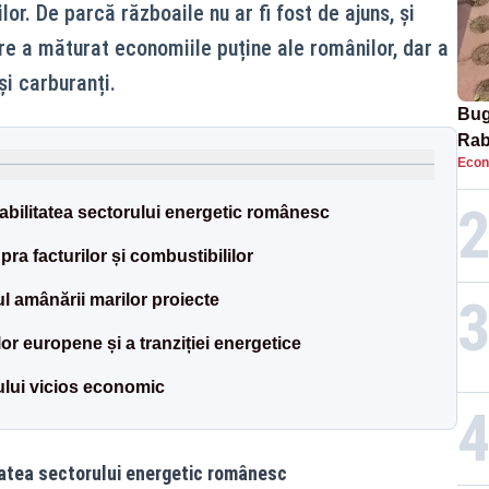
ilor. De parcă războaile nu ar fi fost de ajuns, și
re a măturat economiile puține ale românilor, dar a
și carburanți.
Bug
Rab
Econ
erabilitatea sectorului energetic românesc
pra facturilor și combustibililor
cul amânării marilor proiecte
or europene și a tranziției energetice
ului vicios economic
itatea sectorului energetic românesc