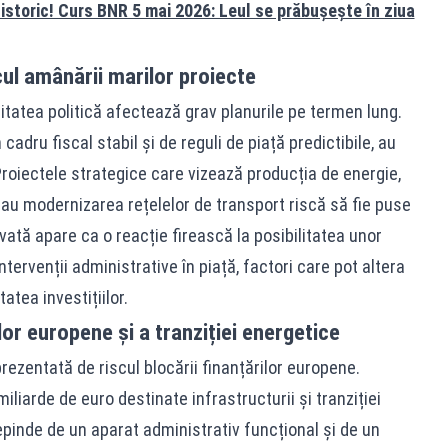
istoric! Curs BNR 5 mai 2026: Leul se prăbușește în ziua
scul amânării marilor proiecte
litatea politică afectează grav planurile pe termen lung.
 cadru fiscal stabil și de reguli de piață predictibile, au
oiectele strategice care vizează producția de energie,
sau modernizarea rețelelor de transport riscă să fie puse
vată apare ca o reacție firească la posibilitatea unor
tervenții administrative în piață, factori care pot altera
atea investițiilor.
or europene și a tranziției energetice
rezentată de riscul blocării finanțărilor europene.
iarde de euro destinate infrastructurii și tranziției
pinde de un aparat administrativ funcțional și de un