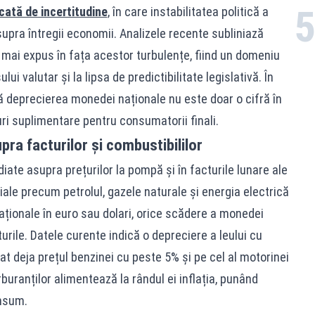
cată de incertitudine
, în care instabilitatea politică a
upra întregii economii. Analizele recente subliniază
 mai expus în fața acestor turbulențe, fiind un domeniu
lui valutar și la lipsa de predictibilitate legislativă. În
ă deprecierea monedei naționale nu este doar o cifră în
turi suplimentare pentru consumatorii finali.
pra facturilor și combustibililor
ate asupra prețurilor la pompă și în facturile lunare ale
ale precum petrolul, gazele naturale și energia electrică
aționale în euro sau dolari, orice scădere a monedei
ile. Datele curente indică o depreciere a leului cu
at deja prețul benzinei cu peste 5% și pe cel al motorinei
uranților alimentează la rândul ei inflația, punând
nsum.