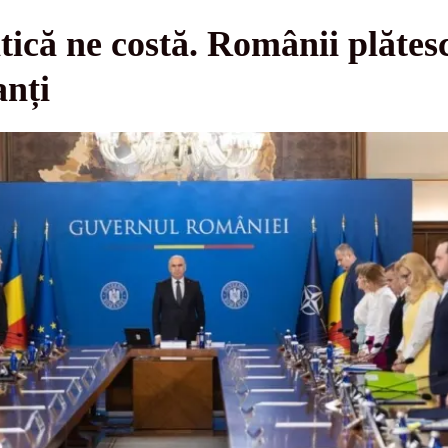
litică ne costă. Românii plăte
anți