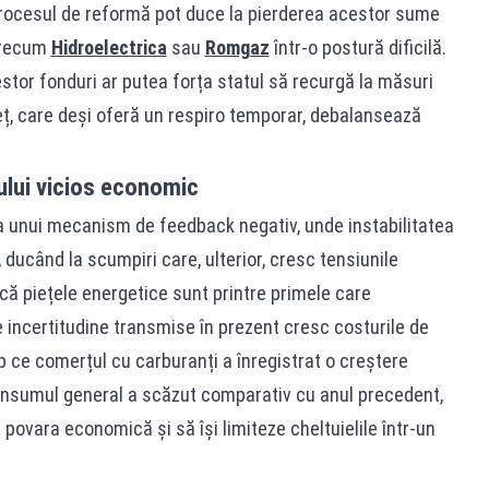
n procesul de reformă pot duce la pierderea acestor sume
 precum
Hidroelectrica
sau
Romgaz
într-o postură dificilă.
estor fonduri ar putea forța statul să recurgă la măsuri
reț, care deși oferă un respiro temporar, debalansează
ului vicios economic
 unui mecanism de feedback negativ, unde instabilitatea
 ducând la scumpiri care, ulterior, cresc tensiunile
 că piețele energetice sunt printre primele care
e incertitudine transmise în prezent cresc costurile de
mp ce comerțul cu carburanți a înregistrat o creștere
onsumul general a scăzut comparativ cu anul precedent,
ovara economică și să își limiteze cheltuielile într-un