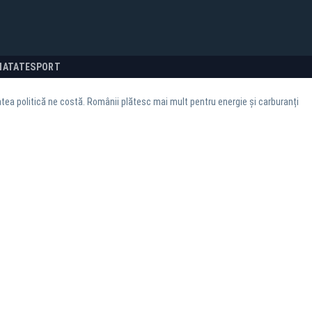
NATATE
SPORT
tatea politică ne costă. Românii plătesc mai mult pentru energie și carburanți