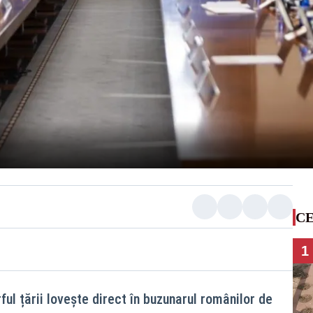
CE
1
rful țării lovește direct în buzunarul românilor de