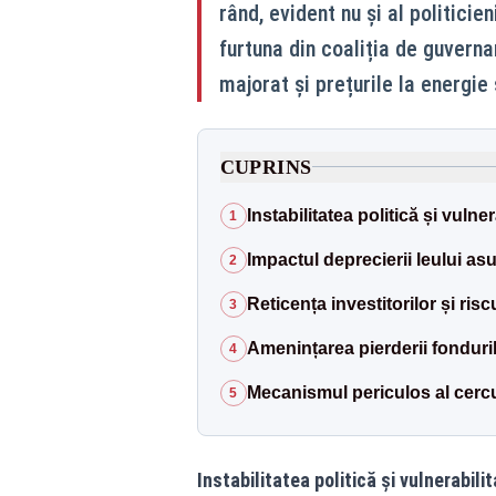
rând, evident nu și al politicien
furtuna din coaliția de guverna
majorat și prețurile la energie 
CUPRINS
Instabilitatea politică și vuln
1
Impactul deprecierii leului asu
2
Reticența investitorilor și ris
3
Amenințarea pierderii fonduril
4
Mecanismul periculos al cerc
5
Instabilitatea politică și vulnerabil