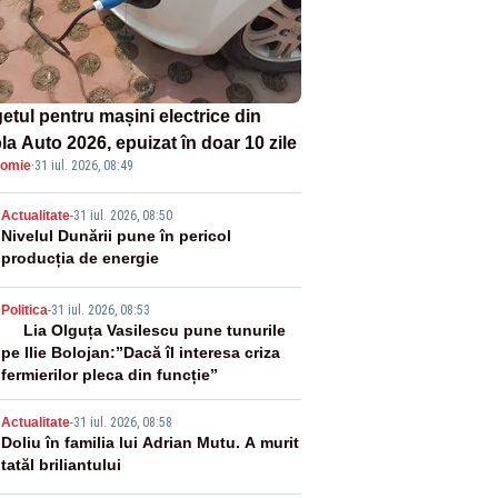
etul pentru mașini electrice din
la Auto 2026, epuizat în doar 10 zile
omie
·
31 iul. 2026, 08:49
2
Actualitate
-
31 iul. 2026, 08:50
Nivelul Dunării pune în pericol
producția de energie
3
Politica
-
31 iul. 2026, 08:53
Lia Olguța Vasilescu pune tunurile
pe Ilie Bolojan:”Dacă îl interesa criza
fermierilor pleca din funcție”
4
Actualitate
-
31 iul. 2026, 08:58
Doliu în familia lui Adrian Mutu. A murit
tatăl briliantului