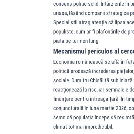
consens politic solid. Întârzierile î
uriașe, lăsând companii strategice
Specialiștii atrag atenția că lipsa ac
populiste, cum ar fi plafonările de p
piața pe termen lung.
Mecanismul periculos al cerc
Economia românească se află în fața
politică erodează încrederea piețelor,
sociale. Dumitru Chisăliță subliniază
reacționează la risc, iar semnalele d
finanțare pentru întreaga țară. În ti
conjuncturală în luna martie 2026, c
semn că populația începe să resimtă p
climat tot mai impredictibil.