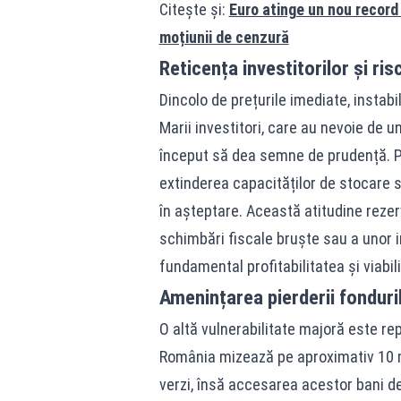
Citește și:
Euro atinge un nou record 
moțiunii de cenzură
Reticența investitorilor și ri
Dincolo de prețurile imediate, instabi
Marii investitori, care au nevoie de un
început să dea semne de prudență. Pr
extinderea capacităților de stocare 
în așteptare. Această atitudine rezer
schimbări fiscale bruște sau a unor in
fundamental profitabilitatea și viabilit
Amenințarea pierderii fonduril
O altă vulnerabilitate majoră este rep
România mizează pe aproximativ 10 mil
verzi, însă accesarea acestor bani de