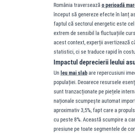
România traversează
o perioadă mar
început să genereze efecte în lanț as
faptul că sectorul energetic este cel
extrem de sensibil la fluctuațiile cursu
acest context, experții avertizează c
statistici, ci se traduce rapid în cos
Impactul deprecierii leului asu
Un
leu mai slab
are repercusiuni imedi
populației. Deoarece resursele esenți
sunt tranzacționate pe piețele intern
naționale scumpește automat importur
aproximativ 3,5%, fapt care a propuls
cu peste 8%. Această scumpire a carb
presiune pe toate segmentele de co