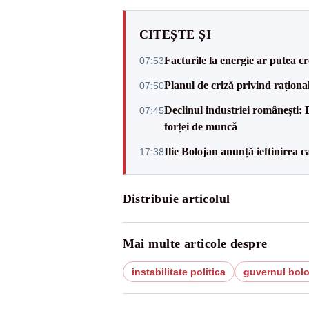
CITEȘTE ȘI
Facturile la energie ar putea 
07:53
Planul de criză privind raționali
07:50
Declinul industriei românești: D
07:45
forței de muncă
Ilie Bolojan anunță ieftinirea 
17:38
Distribuie articolul
Mai multe articole despre
instabilitate politica
guvernul bolo