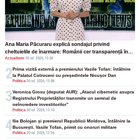
Ana Maria Păcuraru explică sondajul privind
cheltuielile de înarmare: Românii cer transparență în
Actualitate
·
30 iul. 2026, 13:06
achiziții și un echilibru între partenerii externi
2
Prima vizită externă a premierului Vasile Tofan: întâlnire
la Palatul Cotroceni cu președintele Nicușor Dan
Politica
-
30 iul. 2026, 13:06
3
Veronica Grosu (deputat AUR): „Atacul cibernetic asupra
Registrului Proprietăților transmite un semnal de
neîncredere investitorilor”
Politica
-
30 iul. 2026, 13:10
4
Ilie Bolojan și premierul Republicii Moldova, întâlnire la
București. Vasile Tofan, primit cu onoruri militare
Politica
-
30 iul. 2026, 13:36