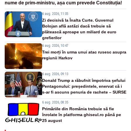
nume de prim-ministru, așa cum prevede Constituția!
6 aug. 2026, 11:05
Zi decisivă la Înalta Curte. Guvernul
Bolojan află astăzi dacă trebuie să
plătească aproape un miliard de euro
grefierilor
6 aug. 2026, 10:47
Trei morți în urma unui atac rusesc asupra
regiunii Harkov
6 aug. 2026, 09:13
Donald Trump a răbufnit împotriva șefului
Pentagonului: președintele, enervat că i
s-ar fi ascuns penuria de rachete – SURSE
6 aug. 2026, 08:35
Primăriile din România trebuie să fie
înrolate în platforma ghiseul.ro până pe
25 august