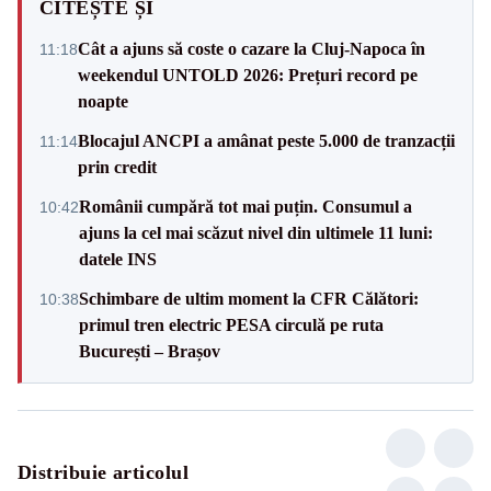
CITEȘTE ȘI
Cât a ajuns să coste o cazare la Cluj-Napoca în
11:18
weekendul UNTOLD 2026: Prețuri record pe
noapte
Blocajul ANCPI a amânat peste 5.000 de tranzacții
11:14
prin credit
Românii cumpără tot mai puțin. Consumul a
10:42
ajuns la cel mai scăzut nivel din ultimele 11 luni:
datele INS
Schimbare de ultim moment la CFR Călători:
10:38
primul tren electric PESA circulă pe ruta
București – Brașov
Distribuie articolul