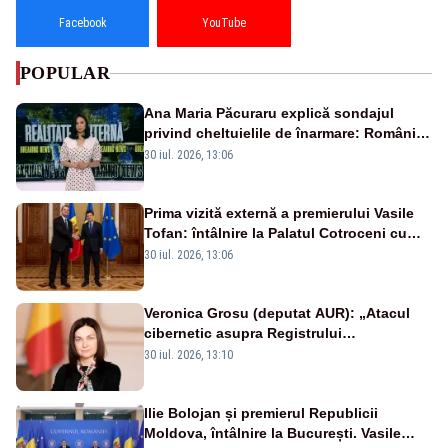
Facebook
YouTube
POPULAR
Ana Maria Păcuraru explică sondajul
privind cheltuielile de înarmare: Românii
cer transparență în achiziții și un echilibru
30 iul. 2026, 13:06
între partenerii externi
Prima vizită externă a premierului Vasile
Tofan: întâlnire la Palatul Cotroceni cu
președintele Nicușor Dan
30 iul. 2026, 13:06
Veronica Grosu (deputat AUR): „Atacul
cibernetic asupra Registrului
Proprietăților transmite un semnal de
30 iul. 2026, 13:10
neîncredere investitorilor”
Ilie Bolojan și premierul Republicii
Moldova, întâlnire la București. Vasile