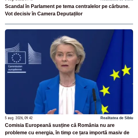
Scandal în Parlament pe tema centralelor pe cărbune.
Vot decisiv în Camera Deputaților
5 aug. 2026, 09:42
Realitatea de Sibiu
Comisia Europeană susține că România nu are
probleme cu energia, în timp ce țara importă masiv de