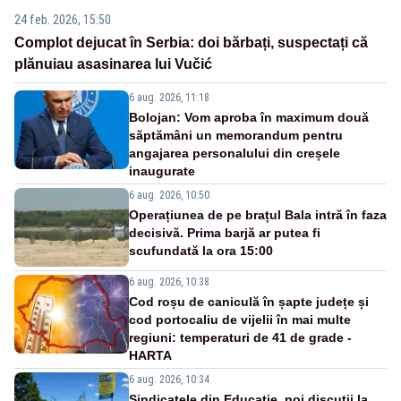
24 feb. 2026, 15:50
Complot dejucat în Serbia: doi bărbați, suspectați că
plănuiau asasinarea lui Vučić
6 aug. 2026, 11:18
Bolojan: Vom aproba în maximum două
săptămâni un memorandum pentru
angajarea personalului din creșele
inaugurate
6 aug. 2026, 10:50
Operațiunea de pe brațul Bala intră în faza
decisivă. Prima barjă ar putea fi
scufundată la ora 15:00
6 aug. 2026, 10:38
Cod roșu de caniculă în șapte județe și
cod portocaliu de vijelii în mai multe
regiuni: temperaturi de 41 de grade -
HARTA
6 aug. 2026, 10:34
Sindicatele din Educație, noi discuții la