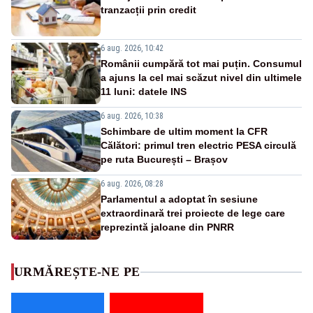
tranzacții prin credit
6 aug. 2026, 10:42
Românii cumpără tot mai puțin. Consumul
a ajuns la cel mai scăzut nivel din ultimele
11 luni: datele INS
6 aug. 2026, 10:38
Schimbare de ultim moment la CFR
Călători: primul tren electric PESA circulă
pe ruta București – Brașov
6 aug. 2026, 08:28
Parlamentul a adoptat în sesiune
extraordinară trei proiecte de lege care
reprezintă jaloane din PNRR
URMĂREȘTE-NE PE