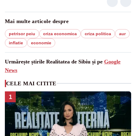
Mai multe articole despre
petrisor peiu
criza economica
criza politica
aur
inflatie
economie
Urmărește știrile Realitatea de Sibiu și pe
Google
News
CELE MAI CITITE
1