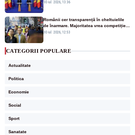
Tofan, primit cu onoruri militare
30 iul. 2026, 13:36
Românii cer transparență în cheltuielile
de înarmare. Majoritatea vrea competiție
reală și industrie locală – SONDAJ
30 iul. 2026, 12:53
CATEGORII POPULARE
Actualitate
Politica
Economie
Social
Sport
Sanatate