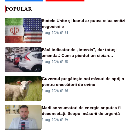
POPULAR
Statele Unite şi Iranul ar putea relua astăzi
negocierile
3 aug. 2026, 09:34
Fără indicator de „interzis”, dar totuși
amendat: Cum a pierdut un sibian
procesul pentru o parcare în centrul
3 aug. 2026, 09:35
orașului
Guvernul pregăteşte noi măsuri de sprijin
pentru crescătorii de ovine
3 aug. 2026, 09:36
Marii consumatori de energie ar putea fi
deconectați. Scopul măsurii de urgență
3 aug. 2026, 09:39