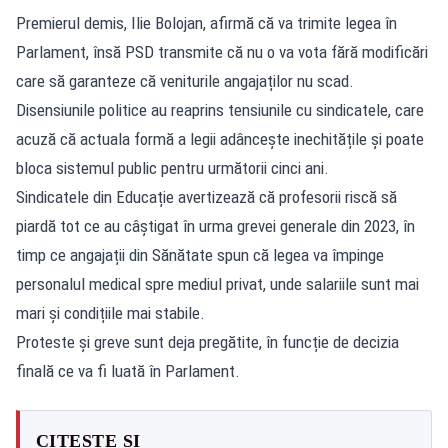
Premierul demis, Ilie Bolojan, afirmă că va trimite legea în
Parlament, însă PSD transmite că nu o va vota fără modificări
care să garanteze că veniturile angajaților nu scad.
Disensiunile politice au reaprins tensiunile cu sindicatele, care
acuză că actuala formă a legii adâncește inechitățile și poate
bloca sistemul public pentru următorii cinci ani.
Sindicatele din Educație avertizează că profesorii riscă să
piardă tot ce au câștigat în urma grevei generale din 2023, în
timp ce angajații din Sănătate spun că legea va împinge
personalul medical spre mediul privat, unde salariile sunt mai
mari și condițiile mai stabile.
Proteste și greve sunt deja pregătite, în funcție de decizia
finală ce va fi luată în Parlament.
CITEȘTE ȘI