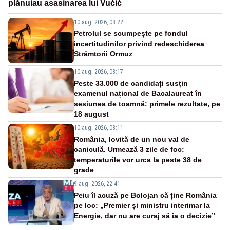
plănuiau asasinarea lui Vučić
10 aug. 2026, 08:22
Petrolul se scumpește pe fondul
incertitudinilor privind redeschiderea
Strâmtorii Ormuz
10 aug. 2026, 08:17
Peste 33.000 de candidați susțin
examenul național de Bacalaureat în
sesiunea de toamnă: primele rezultate, pe
18 august
10 aug. 2026, 08:11
România, lovită de un nou val de
caniculă. Urmează 3 zile de foc:
temperaturile vor urca la peste 38 de
grade
9 aug. 2026, 22:41
Peiu îl acuză pe Bolojan că ține România
pe loc: „Premier și ministru interimar la
Energie, dar nu are curaj să ia o decizie”