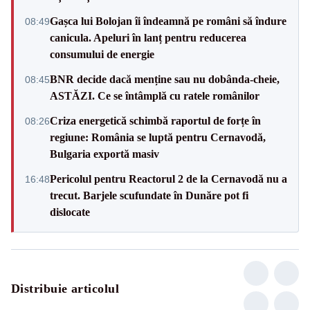
Gașca lui Bolojan îi îndeamnă pe români să îndure
08:49
canicula. Apeluri în lanț pentru reducerea
consumului de energie
BNR decide dacă menține sau nu dobânda-cheie,
08:45
ASTĂZI. Ce se întâmplă cu ratele românilor
Criza energetică schimbă raportul de forțe în
08:26
regiune: România se luptă pentru Cernavodă,
Bulgaria exportă masiv
Pericolul pentru Reactorul 2 de la Cernavodă nu a
16:48
trecut. Barjele scufundate în Dunăre pot fi
dislocate
Distribuie articolul