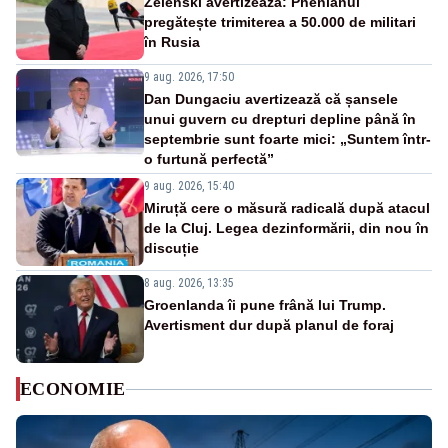
Zelenski avertizează: Phenianul
pregătește trimiterea a 50.000 de militari
în Rusia
9 aug. 2026, 17:50
Dan Dungaciu avertizează că șansele
unui guvern cu drepturi depline până în
septembrie sunt foarte mici: „Suntem într-
o furtună perfectă”
9 aug. 2026, 15:40
Miruță cere o măsură radicală după atacul
de la Cluj. Legea dezinformării, din nou în
discuție
8 aug. 2026, 13:35
Groenlanda îi pune frână lui Trump.
Avertisment dur după planul de foraj
ECONOMIE