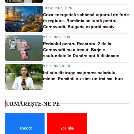
10 aug. 2026, 08:26
Criza energetică schimbă raportul de forțe
în regiune: România se luptă pentru
Cernavodă, Bulgaria exportă masiv
9 aug. 2026, 16:48
Pericolul pentru Reactorul 2 de la
Cernavodă nu a trecut. Barjele
scufundate în Dunăre pot fi dislocate
9 aug. 2026, 09:28
Inflația distruge majorarea salariului
minim. Românii nu simt un trai mai bun
URMĂREȘTE-NE PE
Facebook
YouTube