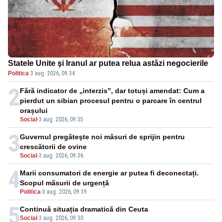
Statele Unite şi Iranul ar putea relua astăzi negocierile
Politica
·
3 aug. 2026, 09:34
2
Fără indicator de „interzis”, dar totuși amendat: Cum a
pierdut un sibian procesul pentru o parcare în centrul
orașului
Social
-
3 aug. 2026, 09:35
3
Guvernul pregăteşte noi măsuri de sprijin pentru
crescătorii de ovine
Social
-
3 aug. 2026, 09:36
4
Marii consumatori de energie ar putea fi deconectați.
Scopul măsurii de urgență
Politica
-
3 aug. 2026, 09:39
5
Continuă situația dramatică din Ceuta
Social
-
3 aug. 2026, 09:30