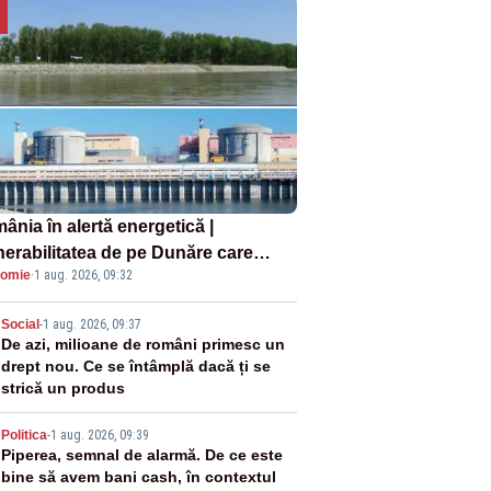
ânia în alertă energetică |
nerabilitatea de pe Dunăre care
omie
·
1 aug. 2026, 09:32
e în pericol Centrala Cernavodă era
oscută de pe vremea lui Ceaușescu
2
Social
-
1 aug. 2026, 09:37
De azi, milioane de români primesc un
drept nou. Ce se întâmplă dacă ți se
strică un produs
3
Politica
-
1 aug. 2026, 09:39
Piperea, semnal de alarmă. De ce este
bine să avem bani cash, în contextul