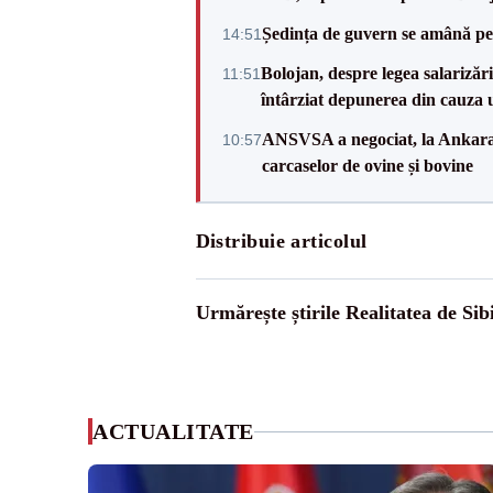
Ședința de guvern se amână pen
14:51
Bolojan, despre legea salarizăr
11:51
întârziat depunerea din cauza u
ANSVSA a negociat, la Ankara, 
10:57
carcaselor de ovine și bovine
Distribuie articolul
Urmărește știrile Realitatea de Sib
ACTUALITATE