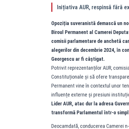
Inițiativa AUR, respinsă fără ex
Opoziția suveranistă demască un nou
Biroul Permanent al Camerei Deputaț
comisii parlamentare de anchetă care
alegerilor din decembrie 2024, în cond
Georgescu ar fi câștigat.
Potrivit reprezentanților AUR, comisia
Constituționale și să ofere transpare
Permanent vine în contextul unor tens
influențe externe și presiuni instituți
Lider AUR, atac dur la adresa Guvern
transformă Parlamentul într-o simp
Deocamdată, conducerea Camerei n-a o