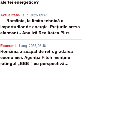
alertei energetice?
4
Actualitate
-
1 aug. 2026, 09:46
România, la limita tehnică a
importurilor de energie. Prețurile cresc
alarmant - Analiză Realitatea Plus
5
Economie
-
1 aug. 2026, 06:48
România a scăpat de retrogradarea
economiei. Agenția Fitch menține
ratingul „BBB-” cu perspectivă
negativă