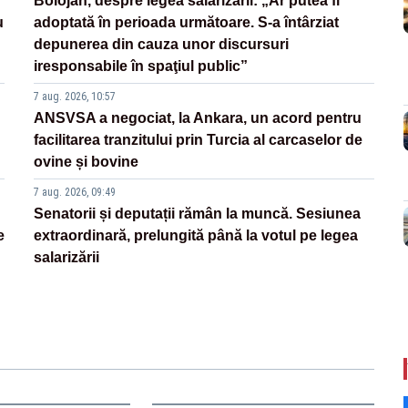
Bolojan, despre legea salarizării: „Ar putea fi
u
adoptată în perioada următoare. S-a întârziat
depunerea din cauza unor discursuri
iresponsabile în spaţiul public”
7 aug. 2026, 10:57
ANSVSA a negociat, la Ankara, un acord pentru
facilitarea tranzitului prin Turcia al carcaselor de
ovine și bovine
7 aug. 2026, 09:49
Senatorii și deputații rămân la muncă. Sesiunea
e
extraordinară, prelungită până la votul pe legea
salarizării