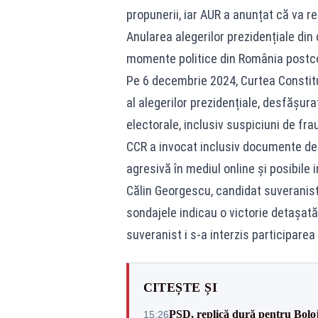
propunerii, iar AUR a anunțat că va 
Anularea alegerilor prezidențiale di
momente politice din România post
Pe 6 decembrie 2024, Curtea Constitu
al alegerilor prezidențiale, desfășura
electorale, inclusiv suspiciuni de fra
CCR a invocat inclusiv documente de
agresivă în mediul online și posibile 
Călin Georgescu, candidat suveranist,
sondajele indicau o victorie detașată 
suveranist i s-a interzis participarea
CITEȘTE ȘI
PSD, replică dură pentru Boloj
15:26