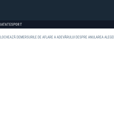
NATATE
SPORT
BLOCHEAZĂ DEMERSURILE DE AFLARE A ADEVĂRULUI DESPRE ANULAREA ALEGE