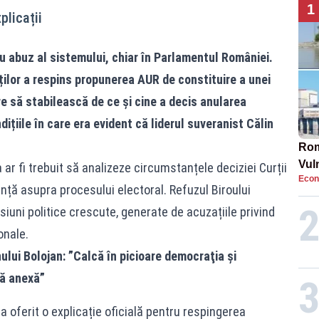
1
plicații
 abuz al sistemului, chiar în Parlamentul României.
ilor a respins propunerea AUR de constituire a unei
 să stabilească de ce și cine a decis anularea
ițiile în care era evident că liderul suveranist Călin
Rom
Vul
 ar fi trebuit să analizeze circumstanțele deciziei Curții
Econ
pun
nță asupra procesului electoral. Refuzul Biroului
cun
iuni politice crescute, generate de acuzațiile privind
onale.
ului Bolojan: ”Calcă în picioare democraţia şi
lă anexă”
ferit o explicație oficială pentru respingerea