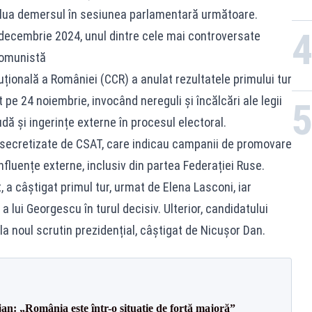
relua demersul în sesiunea parlamentară următoare.
n decembrie 2024, unul dintre cele mai controversate
comunistă
țională a României (CCR) a anulat rezultatele primului tur
t pe 24 noiembrie, invocând nereguli și încălcări ale legii
udă și ingerințe externe în procesul electoral.
secretizate de CSAT, care indicau campanii de promovare
influențe externe, inclusiv din partea Federației Ruse.
 a câștigat primul tur, urmat de Elena Lasconi, iar
a lui Georgescu în turul decisiv. Ulterior, candidatului
 la noul scrutin prezidențial, câștigat de Nicușor Dan.
an: „România este într-o situație de forță majoră”