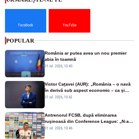
Facebook
YouTube
POPULAR
România ar putea avea un nou premier
abia în toamnă
31 iul. 2026, 10:40
Victor Cațavei (AUR): „România – o navă
în derivă sub aspect economic – ca și
rezultat al guvernărilor din ultimii 36 de
31 iul. 2026, 10:42
ani”
Antrenorul FCSB, după eliminarea
rușinoasă din Conference League: „N-ai
cum să nu scoți în evidență și lucrurile
31 iul. 2026, 10:46
bune”