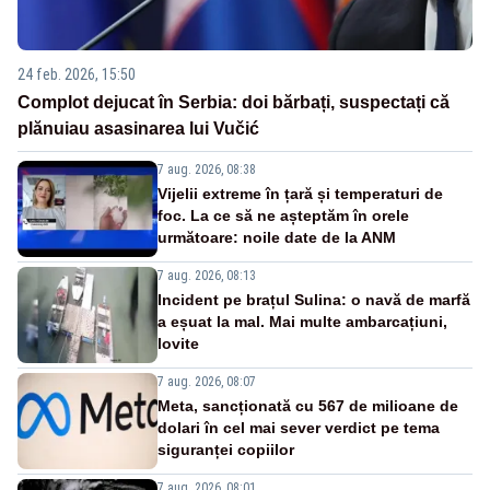
24 feb. 2026, 15:50
Complot dejucat în Serbia: doi bărbați, suspectați că
plănuiau asasinarea lui Vučić
7 aug. 2026, 08:38
Vijelii extreme în țară și temperaturi de
foc. La ce să ne așteptăm în orele
următoare: noile date de la ANM
7 aug. 2026, 08:13
Incident pe brațul Sulina: o navă de marfă
a eșuat la mal. Mai multe ambarcațiuni,
lovite
7 aug. 2026, 08:07
Meta, sancționată cu 567 de milioane de
dolari în cel mai sever verdict pe tema
siguranței copiilor
7 aug. 2026, 08:01