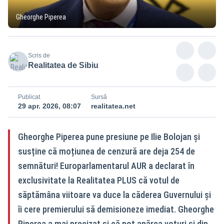
Gheorghe Piperea
Scris de
Realitatea de Sibiu
Publicat
Sursă
29 apr. 2026, 08:07
realitatea.net
Gheorghe Piperea pune presiune pe Ilie Bolojan și
susține că moțiunea de cenzură are deja 254 de
semnături! Europarlamentarul AUR a declarat în
exclusivitate la Realitatea PLUS că votul de
săptămâna viitoare va duce la căderea Guvernului și
îi cere premierului să demisioneze imediat. Gheorghe
Piperea a mai precizat și că pot apărea voturi și din