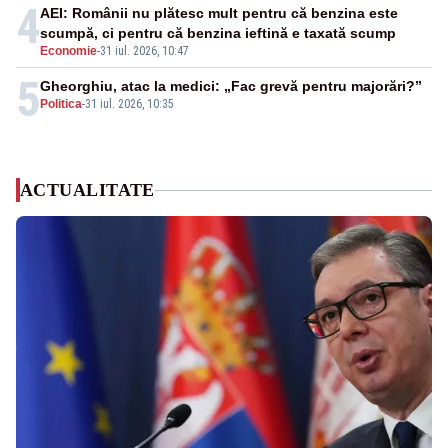
4
AEI: Românii nu plătesc mult pentru că benzina este
scumpă, ci pentru că benzina ieftină e taxată scump
Economie
-
31 iul. 2026, 10:47
5
Gheorghiu, atac la medici: „Fac grevă pentru majorări?”
Politica
-
31 iul. 2026, 10:35
ACTUALITATE