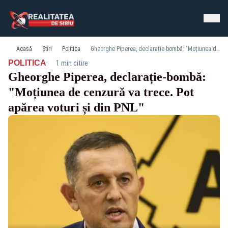
Acasă
Știri
Politica
Gheorghe Piperea, declarație-bombă: "Moțiunea de cenzură va trece. Pot apărea voturi și din PNL"
·
POLITICA
1 min citire
Gheorghe Piperea, declarație-bombă:
"Moțiunea de cenzură va trece. Pot
apărea voturi și din PNL"