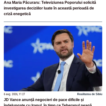
Ana Maria Păcuraru: Televiziunea Poporului solicită
investigarea deciziilor luate în această perioadă de
criză enegetică
6 aug. 2026, 11:27
Realitatea de Sibiu
JD Vance anunță negocieri de pace dificile și
îndelungate cu Iranul, în timp ce Teheranul neagă