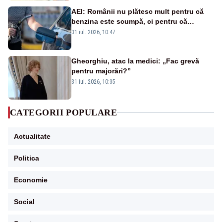
AEI: Românii nu plătesc mult pentru că
benzina este scumpă, ci pentru că
benzina ieftină e taxată scump
31 iul. 2026, 10:47
Gheorghiu, atac la medici: „Fac grevă
pentru majorări?”
31 iul. 2026, 10:35
CATEGORII POPULARE
Actualitate
Politica
Economie
Social