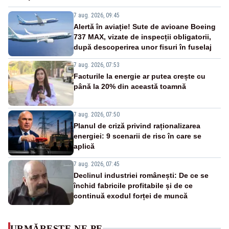
7 aug. 2026, 09:45
Alertă în aviație! Sute de avioane Boeing
737 MAX, vizate de inspecții obligatorii,
după descoperirea unor fisuri în fuselaj
7 aug. 2026, 07:53
Facturile la energie ar putea crește cu
până la 20% din această toamnă
7 aug. 2026, 07:50
Planul de criză privind raționalizarea
energiei: 9 scenarii de risc în care se
aplică
7 aug. 2026, 07:45
Declinul industriei românești: De ce se
închid fabricile profitabile și de ce
continuă exodul forței de muncă
URMĂREȘTE-NE PE