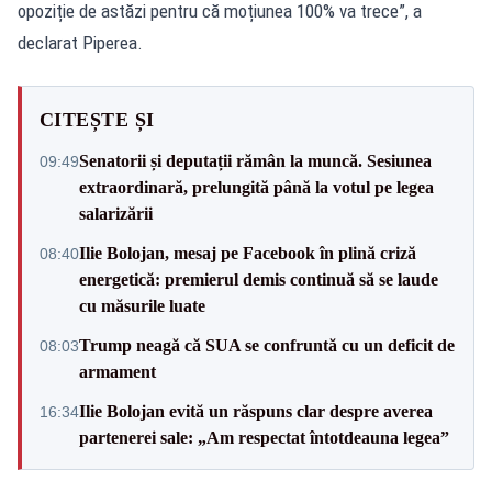
opoziție de astăzi pentru că moțiunea 100% va trece”, a
declarat Piperea.
CITEȘTE ȘI
Senatorii și deputații rămân la muncă. Sesiunea
09:49
extraordinară, prelungită până la votul pe legea
salarizării
Ilie Bolojan, mesaj pe Facebook în plină criză
08:40
energetică: premierul demis continuă să se laude
cu măsurile luate
Trump neagă că SUA se confruntă cu un deficit de
08:03
armament
Ilie Bolojan evită un răspuns clar despre averea
16:34
partenerei sale: „Am respectat întotdeauna legea”