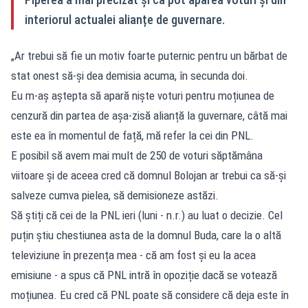
interiorul actualei alianțe de guvernare.
„Ar trebui să fie un motiv foarte puternic pentru un bărbat de
stat onest să-și dea demisia acuma, în secunda doi.
Eu m-aș aștepta să apară niște voturi pentru moțiunea de
cenzură din partea de așa-zisă alianță la guvernare, câtă mai
este ea în momentul de față, mă refer la cei din PNL.
E posibil să avem mai mult de 250 de voturi săptămâna
viitoare și de aceea cred că domnul Bolojan ar trebui ca să-și
salveze cumva pielea, să demisioneze astăzi.
Să știți că cei de la PNL ieri (luni - n.r.) au luat o decizie. Cel
puțin știu chestiunea asta de la domnul Buda, care la o altă
televiziune în prezența mea - că am fost și eu la acea
emisiune - a spus că PNL intră în opoziție dacă se votează
moțiunea. Eu cred că PNL poate să considere că deja este în