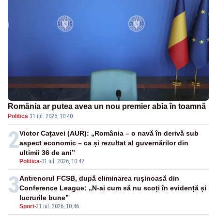
România ar putea avea un nou premier abia în toamnă
Politica
·
31 iul. 2026, 10:40
2
Victor Cațavei (AUR): „România – o navă în derivă sub
aspect economic – ca și rezultat al guvernărilor din
ultimii 36 de ani”
Politica
-
31 iul. 2026, 10:42
3
Antrenorul FCSB, după eliminarea rușinoasă din
Conference League: „N-ai cum să nu scoți în evidență și
lucrurile bune”
Sport
-
31 iul. 2026, 10:46