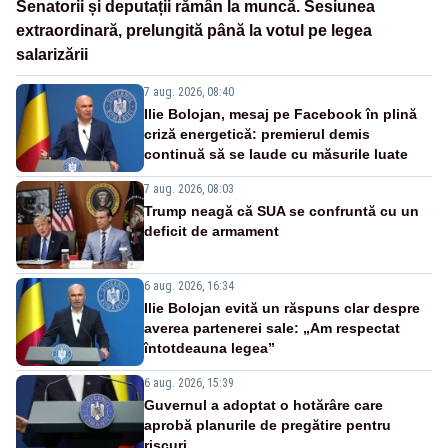
Senatorii și deputații rămân la muncă. Sesiunea
extraordinară, prelungită până la votul pe legea
salarizării
7 aug. 2026, 08:40
Ilie Bolojan, mesaj pe Facebook în plină
criză energetică: premierul demis
continuă să se laude cu măsurile luate
7 aug. 2026, 08:03
Trump neagă că SUA se confruntă cu un
deficit de armament
6 aug. 2026, 16:34
Ilie Bolojan evită un răspuns clar despre
averea partenerei sale: „Am respectat
întotdeauna legea”
6 aug. 2026, 15:39
Guvernul a adoptat o hotărâre care
aprobă planurile de pregătire pentru
riscuri