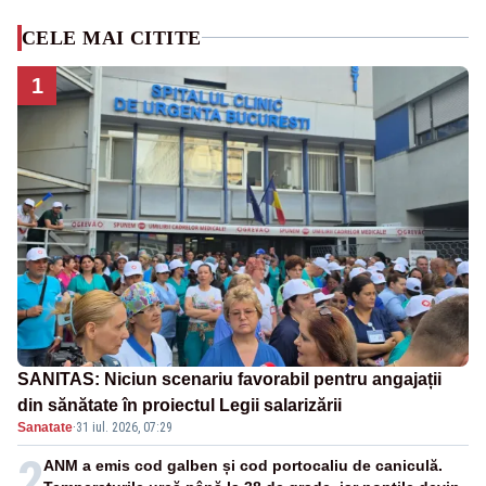
CELE MAI CITITE
1
SANITAS: Niciun scenariu favorabil pentru angajații
din sănătate în proiectul Legii salarizării
Sanatate
·
31 iul. 2026, 07:29
2
ANM a emis cod galben și cod portocaliu de caniculă.