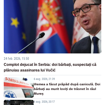
24 feb. 2026, 15:50
Complot dejucat în Serbia: doi bărbați, suspectați că
plănuiau asasinarea lui Vučić
6 aug. 2026, 21:39
Vremea a făcut prăpăd după caniculă. Doi
bărbați au murit loviți de trăsnet în râul
Mureș
6 aug. 2026, 20:17