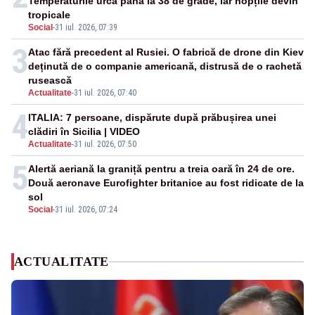
Temperaturile urcă până la 38 de grade, iar nopțile devin
tropicale
Social
-
31 iul. 2026, 07:39
3
Atac fără precedent al Rusiei. O fabrică de drone din Kiev
deținută de o companie americană, distrusă de o rachetă
rusească
Actualitate
-
31 iul. 2026, 07:40
4
ITALIA: 7 persoane, dispărute după prăbușirea unei
clădiri în Sicilia | VIDEO
Actualitate
-
31 iul. 2026, 07:50
5
Alertă aeriană la graniță pentru a treia oară în 24 de ore.
Două aeronave Eurofighter britanice au fost ridicate de la
sol
Social
-
31 iul. 2026, 07:24
ACTUALITATE