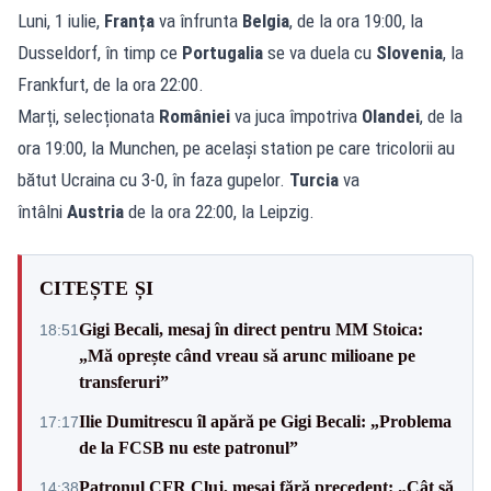
Luni, 1 iulie,
Franța
va înfrunta
Belgia
, de la ora 19:00, la
Dusseldorf, în timp ce
Portugalia
se va duela cu
Slovenia
, la
Frankfurt, de la ora 22:00.
Marți, selecționata
României
va juca împotriva
Olandei
, de la
ora 19:00, la Munchen, pe același station pe care tricolorii au
bătut Ucraina cu 3-0, în faza gupelor.
Turcia
va
întâlni
Austria
de la ora 22:00, la Leipzig.
CITEȘTE ȘI
Gigi Becali, mesaj în direct pentru MM Stoica:
18:51
„Mă oprește când vreau să arunc milioane pe
transferuri”
Ilie Dumitrescu îl apără pe Gigi Becali: „Problema
17:17
de la FCSB nu este patronul”
Patronul CFR Cluj, mesaj fără precedent: „Cât să
14:38