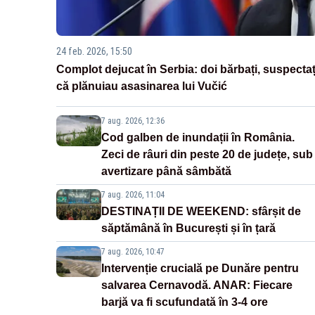
24 feb. 2026, 15:50
Complot dejucat în Serbia: doi bărbați, suspectaț
că plănuiau asasinarea lui Vučić
7 aug. 2026, 12:36
Cod galben de inundații în România.
Zeci de râuri din peste 20 de județe, sub
avertizare până sâmbătă
7 aug. 2026, 11:04
DESTINAȚII DE WEEKEND: sfârșit de
săptămână în București și în țară
7 aug. 2026, 10:47
Intervenție crucială pe Dunăre pentru
salvarea Cernavodă. ANAR: Fiecare
barjă va fi scufundată în 3-4 ore