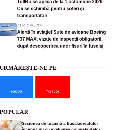
TollRo se aplică de la 1 octombrie 2026.
Ce se schimbă pentru șoferi și
transportatori
7 aug. 2026, 09:45
Alertă în aviație! Sute de avioane Boeing
737 MAX, vizate de inspecții obligatorii,
după descoperirea unor fisuri în fuselaj
URMĂREȘTE-NE PE
Facebook
YouTube
POPULAR
Sesiunea de toamnă a Bacalaureatului
începe luni cu evaluarea competențelor