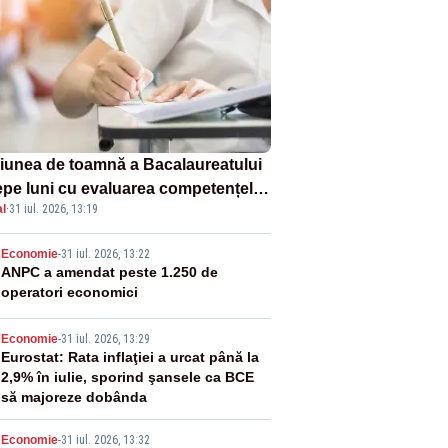
iunea de toamnă a Bacalaureatului
epe luni cu evaluarea competențelor
l
·
31 iul. 2026, 13:19
le la Limba română
2
Economie
-
31 iul. 2026, 13:22
ANPC a amendat peste 1.250 de
operatori economici
3
Economie
-
31 iul. 2026, 13:29
Eurostat: Rata inflaţiei a urcat până la
2,9% în iulie, sporind şansele ca BCE
să majoreze dobânda
Economie
-
31 iul. 2026, 13:32