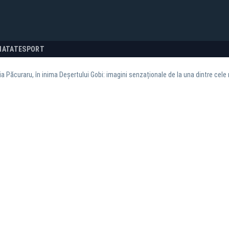
NATATE
SPORT
a Păcuraru, în inima Deșertului Gobi: imagini senzaționale de la una dintre cele