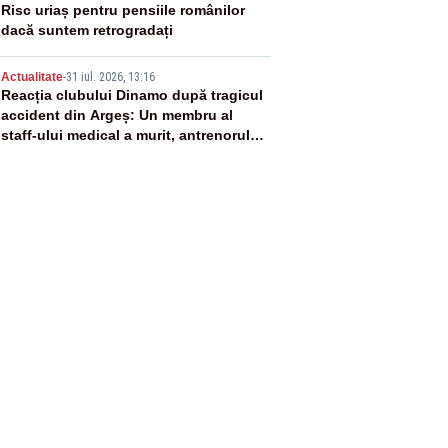
4
Risc uriaș pentru pensiile românilor
dacă suntem retrogradați
5
Actualitate
-
31 iul. 2026, 13:16
Reacția clubului Dinamo după tragicul
accident din Argeș: Un membru al
staff-ului medical a murit, antrenorul
Adrian Ropotan este în spital