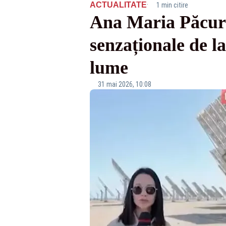
·
ACTUALITATE
1 min citire
Ana Maria Păcura
senzaționale de l
lume
31 mai 2026, 10:08