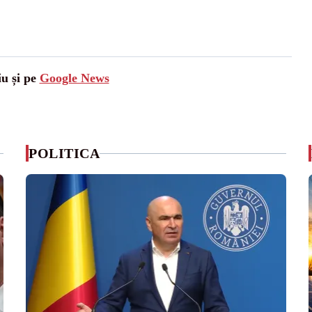
iu și pe
Google News
POLITICA