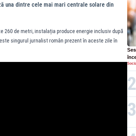
ă una dintre cele mai mari centrale solare din
te 260 de metri, instalația produce energie inclusiv după
ste singurul jurnalist român prezent în aceste zile în
Ses
înc
Socia
ora