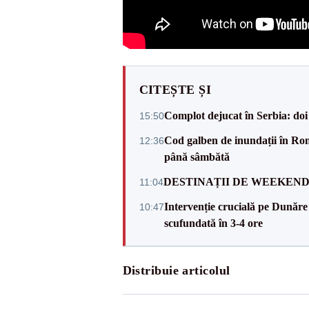
CITEȘTE ȘI
Complot dejucat în Serbia: doi 
15:50
Cod galben de inundații în Româ
12:36
până sâmbătă
DESTINAȚII DE WEEKEND: sfâr
11:04
Intervenție crucială pe Dunăr
10:47
scufundată în 3-4 ore
Distribuie articolul