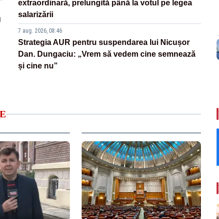
extraordinară, prelungită până la votul pe legea
salarizării
g
7 aug. 2026, 08:46
Strategia AUR pentru suspendarea lui Nicușor
Dan. Dungaciu: „Vrem să vedem cine semnează
și cine nu”
E