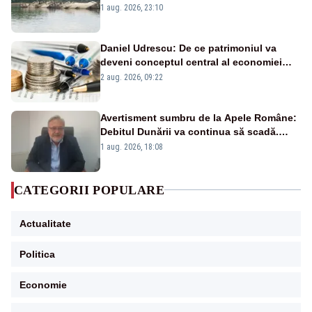
război mondial
1 aug. 2026, 23:10
Daniel Udrescu: De ce patrimoniul va
deveni conceptul central al economiei
viitoare?
2 aug. 2026, 09:22
Avertisment sumbru de la Apele Române:
Debitul Dunării va continua să scadă.
Cernavodă s-ar putea închide în 4 zile
1 aug. 2026, 18:08
CATEGORII POPULARE
Actualitate
Politica
Economie