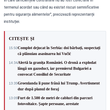
termenul acordat sau când au existat riscuri semnificative
pentru siguranța alimentelor'', precizează reprezentanții
instituției.
CITEȘTE ȘI
Complot dejucat în Serbia: doi bărbați, suspectați
15:50
că plănuiau asasinarea lui Vučić
Alertă la granița României. O dronă a explodat
14:34
lângă un gazoduct, iar premierul Bulgariei a
convocat Consiliul de Securitate
Groenlanda îi pune frână lui Trump. Avertisment
13:35
dur după planul de foraj
Furt de 1.500 de metri de cabluri din parcuri
13:09
fotovoltaice. Șapte persoane, arestate