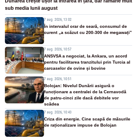
Dunărea crește ușor la intrarea în țară, dar rămâne mult
sub media lunii august
7 aug. 2026, 13:02
În intervalul orar de seară, consumul de
curent „a scăzut cu 200-300 de megawați”
7 aug. 2026, 10:57
ANSVSA a negociat, la Ankara, un acord
pentru facilitarea tranzitului prin Turcia al
carcaselor de ovine și bovine
7 aug. 2026, 10:51
Bolojan: Nivelul Dunării asigură o
funcționare a centralei de la Cernavodă
de patru-cinci zile dacă debitele vor
scădea
7 aug. 2026, 10:43
Criza din energie. Cine scapă de măsurile
de raționalizare impuse de Bolojan