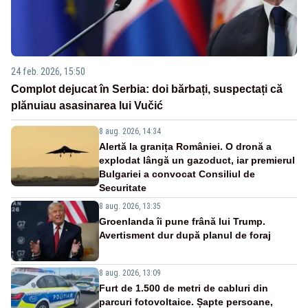
24 feb. 2026, 15:50
Complot dejucat în Serbia: doi bărbați, suspectați că
plănuiau asasinarea lui Vučić
8 aug. 2026, 14:34
Alertă la granița României. O dronă a
explodat lângă un gazoduct, iar premierul
Bulgariei a convocat Consiliul de
Securitate
8 aug. 2026, 13:35
Groenlanda îi pune frână lui Trump.
Avertisment dur după planul de foraj
8 aug. 2026, 13:09
Furt de 1.500 de metri de cabluri din
parcuri fotovoltaice. Șapte persoane,