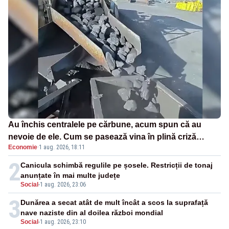
Au închis centralele pe cărbune, acum spun că au
nevoie de ele. Cum se pasează vina în plină criză
Economie
·
1 aug. 2026, 18:11
energetică
2
Canicula schimbă regulile pe șosele. Restricții de tonaj
anunțate în mai multe județe
Social
-
1 aug. 2026, 23:06
3
Dunărea a secat atât de mult încât a scos la suprafață
nave naziste din al doilea război mondial
Social
-
1 aug. 2026, 23:10