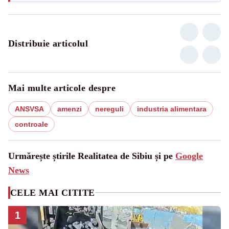
Distribuie articolul
Mai multe articole despre
ANSVSA
amenzi
nereguli
industria alimentara
controale
Urmărește știrile Realitatea de Sibiu și pe
Google
News
CELE MAI CITITE
1