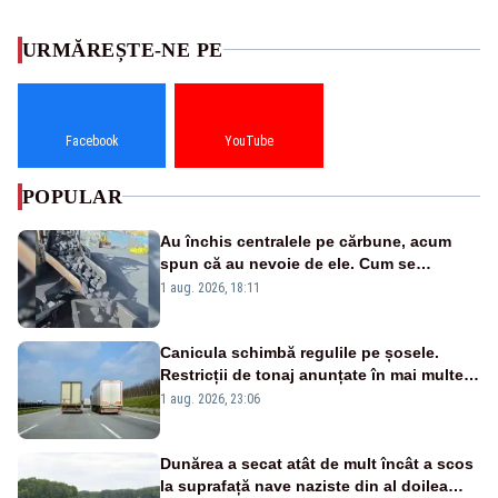
URMĂREȘTE-NE PE
Facebook
YouTube
POPULAR
Au închis centralele pe cărbune, acum
spun că au nevoie de ele. Cum se
pasează vina în plină criză energetică
1 aug. 2026, 18:11
Canicula schimbă regulile pe șosele.
Restricții de tonaj anunțate în mai multe
județe
1 aug. 2026, 23:06
Dunărea a secat atât de mult încât a scos
la suprafață nave naziste din al doilea