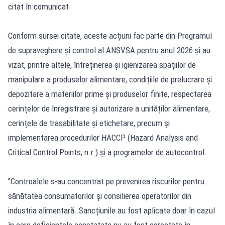
citat în comunicat.
Conform sursei citate, aceste acțiuni fac parte din Programul
de supraveghere și control al ANSVSA pentru anul 2026 și au
vizat, printre altele, întreținerea și igienizarea spațiilor de
manipulare a produselor alimentare, condițiile de prelucrare și
depozitare a materiilor prime și produselor finite, respectarea
cerințelor de înregistrare și autorizare a unităților alimentare,
cerințele de trasabilitate și etichetare, precum și
implementarea procedurilor HACCP (Hazard Analysis and
Critical Control Points, n.r.) și a programelor de autocontrol.
''Controalele s-au concentrat pe prevenirea riscurilor pentru
sănătatea consumatorilor și consilierea operatorilor din
industria alimentară. Sancțiunile au fost aplicate doar în cazul
în care deficiențele constatate nu au fost corectate în