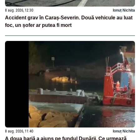
8 aug. 2026, 12:30
Ionuț Nichita
Accident grav în Caraș-Severin. Două vehicule au luat
foc, un șofer ar putea fi mort
8 aug. 2026, 11:40
Ionuț Nichita
A doua barjă a ajuns pe fundul Dunării. Ce urmează