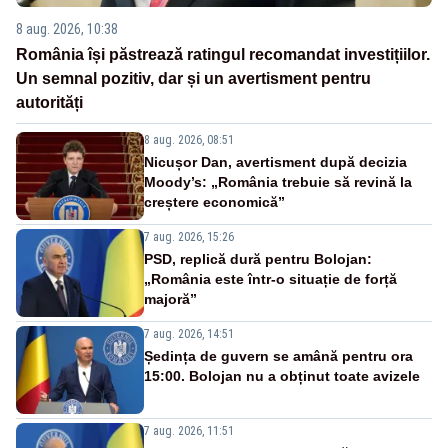
8 aug. 2026, 10:38
România își păstrează ratingul recomandat investițiilor.
Un semnal pozitiv, dar și un avertisment pentru
autorități
8 aug. 2026, 08:51
Nicușor Dan, avertisment după decizia
Moody’s: „România trebuie să revină la
creștere economică”
7 aug. 2026, 15:26
PSD, replică dură pentru Bolojan:
„România este într-o situație de forță
majoră”
7 aug. 2026, 14:51
Ședința de guvern se amână pentru ora
15:00. Bolojan nu a obținut toate avizele
7 aug. 2026, 11:51