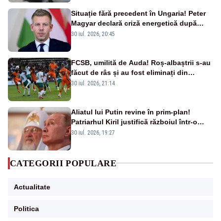
Situație fără precedent în Ungaria! Peter
Magyar declară criză energetică după
oprirea centralei de la Paks
30 iul. 2026, 20:45
FCSB, umilită de Auda! Roș-albaștrii s-au
făcut de râs și au fost eliminați din
Conference League
30 iul. 2026, 21:14
Aliatul lui Putin revine în prim-plan!
Patriarhul Kiril justifică războiul într-o
nouă carte
30 iul. 2026, 19:27
CATEGORII POPULARE
Actualitate
Politica