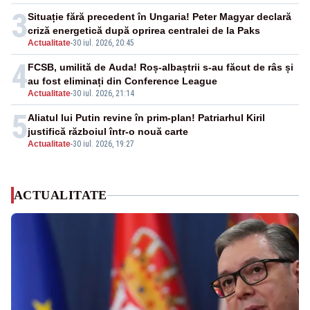
3
Situație fără precedent în Ungaria! Peter Magyar declară
criză energetică după oprirea centralei de la Paks
Actualitate
-
30 iul. 2026, 20:45
4
FCSB, umilită de Auda! Roș-albaștrii s-au făcut de râs și
au fost eliminați din Conference League
Actualitate
-
30 iul. 2026, 21:14
5
Aliatul lui Putin revine în prim-plan! Patriarhul Kiril
justifică războiul într-o nouă carte
Actualitate
-
30 iul. 2026, 19:27
ACTUALITATE