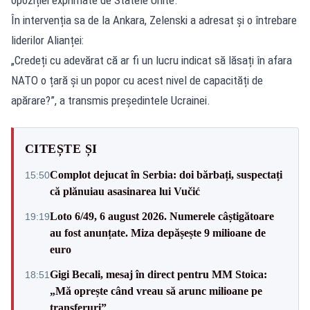
În intervenția sa de la Ankara, Zelenski a adresat și o întrebare
liderilor Alianței:
„Credeți cu adevărat că ar fi un lucru indicat să lăsați în afara
NATO o țară și un popor cu acest nivel de capacități de
apărare?”, a transmis președintele Ucrainei.
CITEȘTE ȘI
Complot dejucat în Serbia: doi bărbați, suspectați
15:50
că plănuiau asasinarea lui Vučić
Loto 6/49, 6 august 2026. Numerele câștigătoare
19:19
au fost anunțate. Miza depășește 9 milioane de
euro
Gigi Becali, mesaj în direct pentru MM Stoica:
18:51
„Mă oprește când vreau să arunc milioane pe
transferuri”