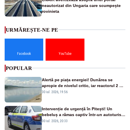
neautorizat din Ungaria care scumpește
rovinieta
URMĂREȘTE-NE PE
Facebook
YouTube
POPULAR
Alertă pe piața energiei! Dunărea se
apropie de nivelul critic, iar reactorul 2 de
la Cernavodă ar putea fi oprit
30 iul. 2026, 19:56
Intervenție de urgență în Pitești! Un
bebeluș a rămas captiv într-un autoturism
din cauza unei defecțiuni
30 iul. 2026, 20:33