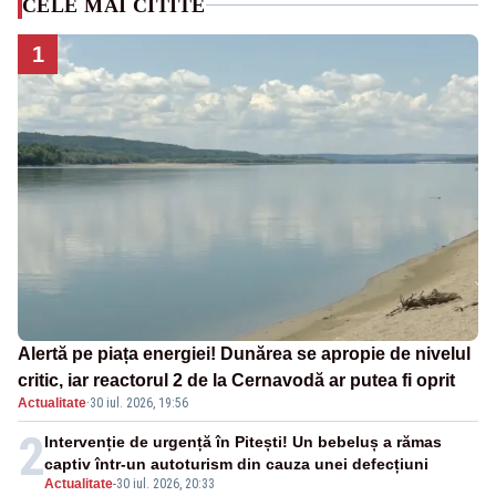
CELE MAI CITITE
1
Alertă pe piața energiei! Dunărea se apropie de nivelul
critic, iar reactorul 2 de la Cernavodă ar putea fi oprit
Actualitate
·
30 iul. 2026, 19:56
2
Intervenție de urgență în Pitești! Un bebeluș a rămas
captiv într-un autoturism din cauza unei defecțiuni
Actualitate
-
30 iul. 2026, 20:33