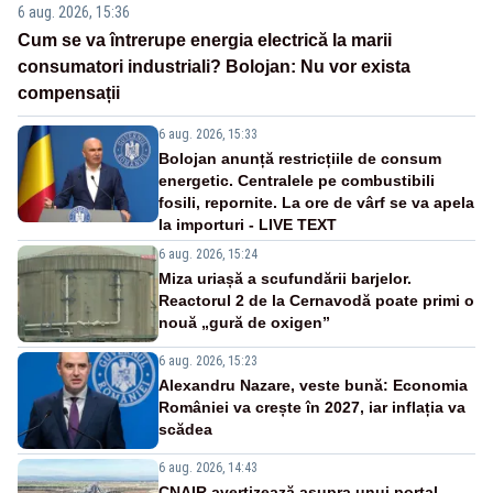
6 aug. 2026, 15:36
Cum se va întrerupe energia electrică la marii
consumatori industriali? Bolojan: Nu vor exista
compensații
6 aug. 2026, 15:33
Bolojan anunță restricțiile de consum
energetic. Centralele pe combustibili
fosili, repornite. La ore de vârf se va apela
la importuri - LIVE TEXT
6 aug. 2026, 15:24
Miza uriașă a scufundării barjelor.
Reactorul 2 de la Cernavodă poate primi o
nouă „gură de oxigen”
6 aug. 2026, 15:23
Alexandru Nazare, veste bună: Economia
României va crește în 2027, iar inflația va
scădea
6 aug. 2026, 14:43
CNAIR avertizează asupra unui portal