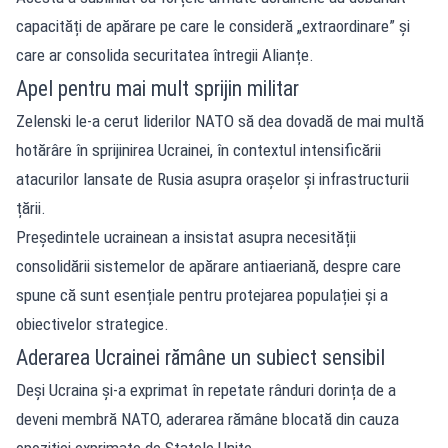
capacități de apărare pe care le consideră „extraordinare” și
care ar consolida securitatea întregii Alianțe.
Apel pentru mai mult sprijin militar
Zelenski le-a cerut liderilor NATO să dea dovadă de mai multă
hotărâre în sprijinirea Ucrainei, în contextul intensificării
atacurilor lansate de Rusia asupra orașelor și infrastructurii
țării.
Președintele ucrainean a insistat asupra necesității
consolidării sistemelor de apărare antiaeriană, despre care
spune că sunt esențiale pentru protejarea populației și a
obiectivelor strategice.
Aderarea Ucrainei rămâne un subiect sensibil
Deși Ucraina și-a exprimat în repetate rânduri dorința de a
deveni membră NATO, aderarea rămâne blocată din cauza
opoziției exprimate de Statele Unite.