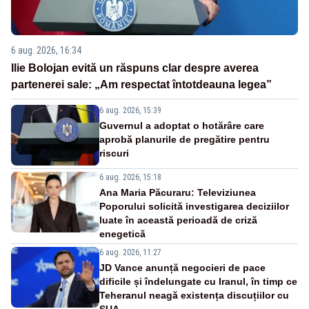
6 aug. 2026, 16:34
Ilie Bolojan evită un răspuns clar despre averea
partenerei sale: „Am respectat întotdeauna legea”
6 aug. 2026, 15:39
Guvernul a adoptat o hotărâre care
aprobă planurile de pregătire pentru
riscuri
6 aug. 2026, 15:18
Ana Maria Păcuraru: Televiziunea
Poporului solicită investigarea deciziilor
luate în această perioadă de criză
enegetică
6 aug. 2026, 11:27
JD Vance anunță negocieri de pace
dificile și îndelungate cu Iranul, în timp ce
Teheranul neagă existența discuțiilor cu