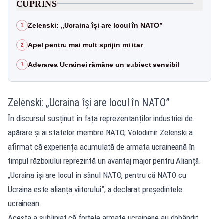
CUPRINS
Zelenski: „Ucraina își are locul în NATO”
1
Apel pentru mai mult sprijin militar
2
Aderarea Ucrainei rămâne un subiect sensibil
3
Zelenski: „Ucraina își are locul în NATO”
În discursul susținut în fața reprezentanților industriei de
apărare și ai statelor membre NATO, Volodimir Zelenski a
afirmat că experiența acumulată de armata ucraineană în
timpul războiului reprezintă un avantaj major pentru Alianță.
„Ucraina își are locul în sânul NATO, pentru că NATO cu
Ucraina este alianța viitorului”, a declarat președintele
ucrainean.
Acesta a subliniat că forțele armate ucrainene au dobândit