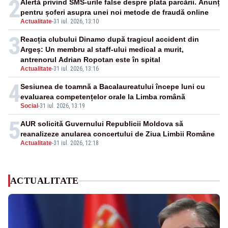
2
Alertă privind SMS-urile false despre plata parcării. Anunț
pentru șoferi asupra unei noi metode de fraudă online
Actualitate
-
31 iul. 2026, 13:10
3
Reacția clubului Dinamo după tragicul accident din
Argeș: Un membru al staff-ului medical a murit,
antrenorul Adrian Ropotan este în spital
Actualitate
-
31 iul. 2026, 13:16
4
Sesiunea de toamnă a Bacalaureatului începe luni cu
evaluarea competențelor orale la Limba română
Social
-
31 iul. 2026, 13:19
5
AUR solicită Guvernului Republicii Moldova să
reanalizeze anularea concertului de Ziua Limbii Române
Actualitate
-
31 iul. 2026, 12:18
ACTUALITATE