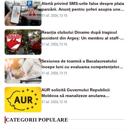
Alertă privind SMS-urile false despre plata
parcării. Anunț pentru șoferi asupra unei
noi metode de fraudă online
31 iul. 2026, 13:10
Reacția clubului Dinamo după tragicul
accident din Argeș: Un membru al staff-
ului medical a murit, antrenorul Adrian
31 iul. 2026, 13:16
Ropotan este în spital
Sesiunea de toamnă a Bacalaureatului
începe luni cu evaluarea competențelor
orale la Limba română
31 iul. 2026, 13:19
AUR solicită Guvernului Republicii
Moldova să reanalizeze anularea
concertului de Ziua Limbii Române
31 iul. 2026, 12:18
CATEGORII POPULARE