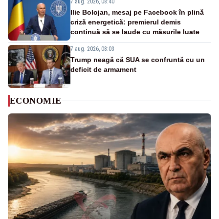
7 aug. 2026, 08:40
Ilie Bolojan, mesaj pe Facebook în plină
criză energetică: premierul demis
continuă să se laude cu măsurile luate
7 aug. 2026, 08:03
Trump neagă că SUA se confruntă cu un
deficit de armament
ECONOMIE