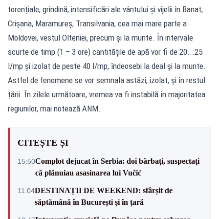
torențiale, grindină, intensificări ale vântului și vijelii în Banat,
Crișana, Maramureș, Transilvania, cea mai mare parte a
Moldovei, vestul Olteniei, precum și la munte. În intervale
scurte de timp (1 – 3 ore) cantitățile de apă vor fi de 20...25
l/mp și izolat de peste 40 l/mp, îndeosebi la deal și la munte.
Astfel de fenomene se vor semnala astăzi, izolat, și în restul
țării. În zilele următoare, vremea va fi instabilă în majoritatea
regiunilor, mai notează ANM.
CITEȘTE ȘI
Complot dejucat în Serbia: doi bărbați, suspectați
15:50
că plănuiau asasinarea lui Vučić
DESTINAȚII DE WEEKEND: sfârșit de
11:04
săptămână în București și în țară