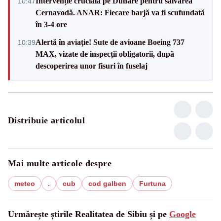
Intervenție crucială pe Dunăre pentru salvarea
10:47
Cernavodă. ANAR: Fiecare barjă va fi scufundată
în 3-4 ore
Alertă în aviație! Sute de avioane Boeing 737
10:39
MAX, vizate de inspecții obligatorii, după
descoperirea unor fisuri în fuselaj
Distribuie articolul
Mai multe articole despre
meteo
.
cub
cod galben
Furtuna
Urmărește știrile Realitatea de Sibiu și pe
Google