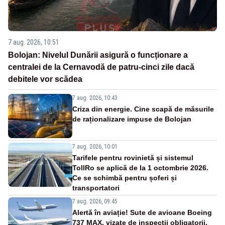
7 aug. 2026, 10:51
Bolojan: Nivelul Dunării asigură o funcționare a
centralei de la Cernavodă de patru-cinci zile dacă
debitele vor scădea
7 aug. 2026, 10:43
Criza din energie. Cine scapă de măsurile
de raționalizare impuse de Bolojan
7 aug. 2026, 10:01
Tarifele pentru rovinietă și sistemul
TollRo se aplică de la 1 octombrie 2026.
Ce se schimbă pentru șoferi și
transportatori
7 aug. 2026, 09:45
Alertă în aviație! Sute de avioane Boeing
737 MAX, vizate de inspecții obligatorii,