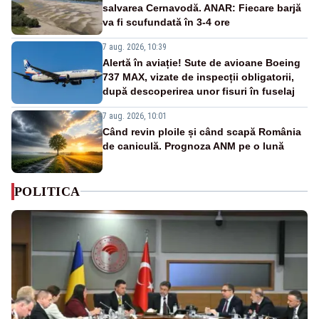
salvarea Cernavodă. ANAR: Fiecare barjă
va fi scufundată în 3-4 ore
7 aug. 2026, 10:39
Alertă în aviație! Sute de avioane Boeing
737 MAX, vizate de inspecții obligatorii,
după descoperirea unor fisuri în fuselaj
7 aug. 2026, 10:01
Când revin ploile și când scapă România
de caniculă. Prognoza ANM pe o lună
POLITICA