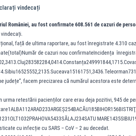
clarați vindecați
riul României, au fost confirmate 608.561 de cazuri de perso
 vindecați.
țional, față de ultima raportare, au fost înregistrate 4.310 caz
rmate(total)Număr de cazuri nou confirmateIncidența înreg
02,3413.Cluj283582284,0414.Constanța249991844,1715.Cova
4.Sibiu16525552,2135.Suceava15161751,3436.Teleorman7312
 pe județe”, facem precizarea că numărul acestora este determin
n urma retestării pacienților care erau deja pozitivi, 945 de pe
 retestare1ALBA112ARAD233ARGEŞ254BACĂU185BIHOR156B
231OLT1032PRAHOVA5433SĂLAJ234SATU MARE1435SIBIU19
ticate cu infecție cu SARS – CoV – 2 au decedat.