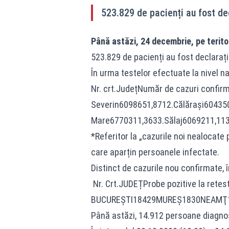
523.829 de pacienți au fost de
Până astăzi, 24 decembrie, pe terito
523.829 de pacienți au fost declarați
În urma testelor efectuate la nivel na
Nr. crt.JudețNumăr de cazuri confi
Severin6098651,8712.Călărași60435
Mare6770311,3633.Sălaj6069211,113
*Referitor la „cazurile noi nealocate
care aparțin persoanele infectate.
Distinct de cazurile nou confirmate, î
Nr. Crt.JUDEȚProbe pozitive la
BUCUREŞTI18429MUREŞ1830NEAMŢ1
Până astăzi, 14.912 persoane diagnos