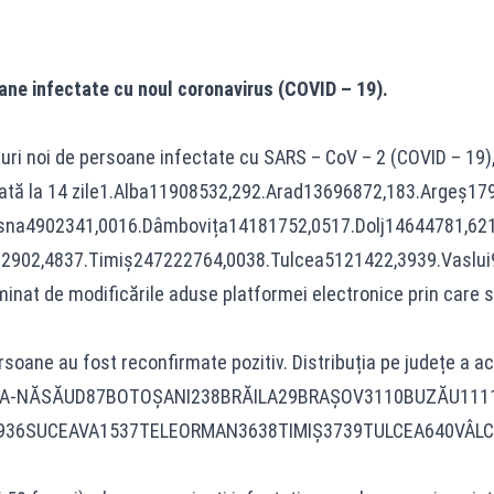
ane infectate cu noul coronavirus (COVID – 19).
uri noi de persoane infectate cu SARS – CoV – 2 (COVID – 19), ac
istrată la 14 zile1.Alba11908532,292.Arad13696872,183.Arg
sna4902341,0016.Dâmbovița14181752,0517.Dolj14644781,621
902,4837.Timiș247222764,0038.Tulcea5121422,3939.Vaslui9
at de modificările aduse platformei electronice prin care sunt 
rsoane au fost reconfirmate pozitiv. Distribuția pe județe a ace
ISTRIŢA-NĂSĂUD87BOTOŞANI238BRĂILA29BRAŞOV3110BUZĂU
36SUCEAVA1537TELEORMAN3638TIMIŞ3739TULCEA640VÂLCE