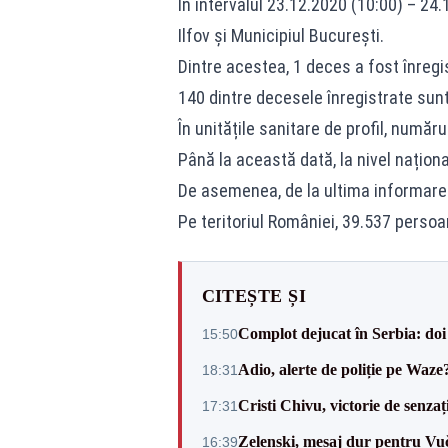
În intervalul 23.12.2020 (10:00) – 24
Ilfov și Municipiul București.
Dintre acestea, 1 deces a fost înregi
140 dintre decesele înregistrate sunt
În unitățile sanitare de profil, număr
Până la această dată, la nivel naționa
De asemenea, de la ultima informare f
Pe teritoriul României, 39.537 persoan
CITEȘTE ȘI
Complot dejucat în Serbia: doi 
15:50
Adio, alerte de poliție pe Waze
18:31
Cristi Chivu, victorie de senzaț
17:31
Zelenski, mesaj dur pentru Vuč
16:39