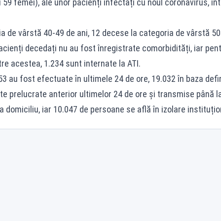
 59 femei), ale unor pacienți infectați cu noul coronavirus, in
ia de vârstă 40-49 de ani, 12 decese la categoria de vârstă 50
cienți decedați nu au fost înregistrate comorbidități, iar pen
re acestea, 1.234 sunt internate la ATI.
3 au fost efectuate în ultimele 24 de ore, 19.032 în baza defini
te prelucrate anterior ultimelor 24 de ore și transmise până 
 domiciliu, iar 10.047 de persoane se află în izolare instituți