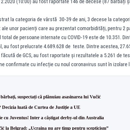
.12.2020 (10:00) au fost raportate 146 de decese (87 bărbați și
strat la categoria de vârstă 30-39 de ani, 3 decese la categor
 ale unor pacienți care au prezentat comorbidități, pentru 2 pa
ul total de persoane internate cu COVID-19 este de 10.351. Dint
l, au fost prelucrate 4.689.628 de teste. Dintre acestea, 27.65
ăcută de GCS, au fost raportate și rezultatele a 5.261 de tes
e confirmate cu infecție cu noul coronavirus sunt în izolare la
bărbați, suspectați că plănuiau asasinarea lui Vučić
? Decizia luată de Curtea de Justiție a UE
ie cu Juventus! Inter a câștigat derby-ul din Australia
ić la Belgrad: „Ucraina nu are timp pentru scepticism”