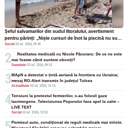
Șeful salvamarilor din sudul litoralului, avertisment
pentru părinți: „Niște cursuri de înot la piscină nu sunt
Social
·
30 iul. 2026, 09:45
suficiente”
2
Realitatea medicală cu Nicole Păcuraru: De ce ne este
mai foame când suntem obosiți?
Sanatate
-
30 iul. 2026, 09:52
3
MApN a detectat o țintă aeriană la frontiera cu Ucraina;
mesaj RO-Alert transmis în județul Tulcea
Actualitate
-
30 iul. 2026, 10:16
4
Tensiuni la protestul fermierilor, s-au folosit gaze
lacrimogene. Televiziunea Poporului face apel la calm –
LIVE TEXT
Social
-
30 iul. 2026, 10:20
5
Permisul auto, condiționat de reguli medicale mai stricte.
Ministerul Sănătății propune schimbări majore