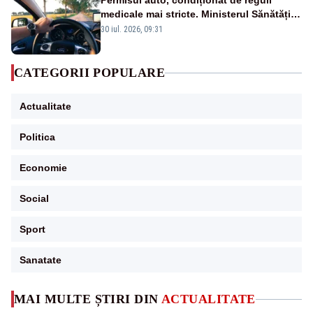
Permisul auto, condiționat de reguli
medicale mai stricte. Ministerul Sănătății
propune schimbări majore
30 iul. 2026, 09:31
CATEGORII POPULARE
Actualitate
Politica
Economie
Social
Sport
Sanatate
MAI MULTE ȘTIRI DIN
ACTUALITATE