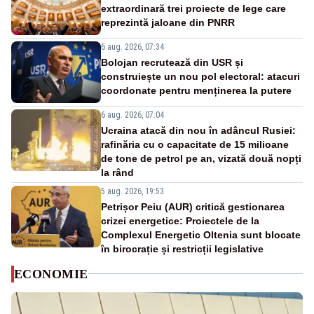
extraordinară trei proiecte de lege care
reprezintă jaloane din PNRR
6 aug. 2026, 07:34
Bolojan recrutează din USR și
construiește un nou pol electoral: atacuri
coordonate pentru menținerea la putere
6 aug. 2026, 07:04
Ucraina atacă din nou în adâncul Rusiei:
rafinăria cu o capacitate de 15 milioane
de tone de petrol pe an, vizată două nopți
la rând
5 aug. 2026, 19:53
Petrișor Peiu (AUR) critică gestionarea
crizei energetice: Proiectele de la
Complexul Energetic Oltenia sunt blocate
în birocrație și restricții legislative
ECONOMIE