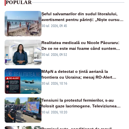
POPULAR
Șeful salvamarilor din sudul litoralului,
avertisment pentru părinți: „Niște cursuri
de înot la piscină nu sunt suficiente”
30 iul. 2026, 09:45
Realitatea medicală cu Nicole Păcuraru:
De ce ne este mai foame când suntem
obosiți?
30 iul. 2026, 09:52
MApN a detectat o țintă aeriană la
frontiera cu Ucraina; mesaj RO-Alert
transmis în județul Tulcea
30 iul. 2026, 10:16
Tensiuni la protestul fermierilor, s-au
folosit gaze lacrimogene. Televiziunea
Poporului face apel la calm – LIVE TEXT
30 iul. 2026, 10:20