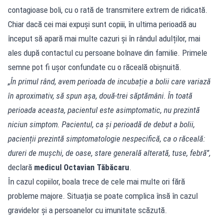
contagioase boli, cu o rată de transmitere extrem de ridicată.
Chiar dacă cei mai expuși sunt copiii, în ultima perioadă au
început să apară mai multe cazuri și în rândul adulților, mai
ales după contactul cu persoane bolnave din familie. Primele
semne pot fi ușor confundate cu o răceală obișnuită.
„În primul rând, avem perioada de incubație a bolii care variază
în aproximativ, să spun așa, două-trei săptămâni. În toată
perioada aceasta, pacientul este asimptomatic, nu prezintă
niciun simptom. Pacientul, ca și perioadă de debut a bolii,
pacienții prezintă simptomatologie nespecifică, ca o răceală:
dureri de mușchi, de oase, stare generală alterată, tuse, febră”,
declară
medicul
Octavian Tăbăcaru
.
În cazul copiilor, boala trece de cele mai multe ori fără
probleme majore. Situația se poate complica însă în cazul
gravidelor și a persoanelor cu imunitate scăzută.