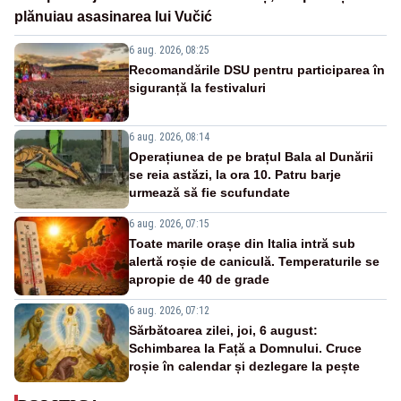
plănuiau asasinarea lui Vučić
6 aug. 2026, 08:25
Recomandările DSU pentru participarea în
siguranță la festivaluri
6 aug. 2026, 08:14
Operațiunea de pe brațul Bala al Dunării
se reia astăzi, la ora 10. Patru barje
urmează să fie scufundate
6 aug. 2026, 07:15
Toate marile orașe din Italia intră sub
alertă roșie de caniculă. Temperaturile se
apropie de 40 de grade
6 aug. 2026, 07:12
Sărbătoarea zilei, joi, 6 august:
Schimbarea la Față a Domnului. Cruce
roșie în calendar și dezlegare la pește