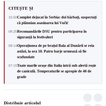
CITEȘTE ȘI
Complot dejucat în Serbia: doi bărbați, suspectați
15:50
că plănuiau asasinarea lui Vučić
Recomandările DSU pentru participarea în
08:25
siguranță la festivaluri
Operațiunea de pe brațul Bala al Dunării se reia
08:14
astăzi, la ora 10. Patru barje urmează să fie
scufundate
Toate marile orașe din Italia intră sub alertă roșie
07:15
de caniculă. Temperaturile se apropie de 40 de
grade
Distribuie articolul