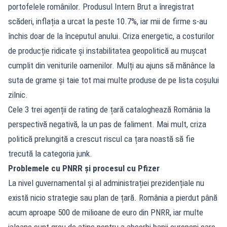
portofelele românilor. Produsul Intern Brut a înregistrat
scăderi, inflația a urcat la peste 10.7%, iar mii de firme s-au
închis doar de la începutul anului. Criza energetic, a costurilor
de producție ridicate și instabilitatea geopolitică au mușcat
cumplit din veniturile oamenilor. Mulți au ajuns să mănânce la
suta de grame și taie tot mai multe produse de pe lista coșului
zilnic.
Cele 3 trei agenții de rating de țară cataloghează România la
perspectivă negativă, la un pas de faliment. Mai mult, criza
politică prelungită a crescut riscul ca țara noastă să fie
trecută la categoria junk.
Problemele cu PNRR și procesul cu Pfizer
La nivel guvernamental și al administrației prezidențiale nu
există nicio strategie sau plan de țară. România a pierdut până
acum aproape 500 de milioane de euro din PNRR, iar multe
jaloane sunt greu de atins pentru a absorbi banii europeni care