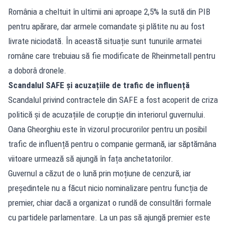
România a cheltuit în ultimii ani aproape 2,5% la sută din PIB
pentru apărare, dar armele comandate și plătite nu au fost
livrate niciodată. În această situație sunt tunurile armatei
române care trebuiau să fie modificate de Rheinmetall pentru
a doborâ dronele.
Scandalul SAFE și acuzațiile de trafic de influență
Scandalul privind contractele din SAFE a fost acoperit de criza
politică și de acuzațiile de corupție din interiorul guvernului.
Oana Gheorghiu este în vizorul procurorilor pentru un posibil
trafic de influență pentru o companie germană, iar săptămâna
viitoare urmează să ajungă în fața anchetatorilor.
Guvernul a căzut de o lună prin moțiune de cenzură, iar
președintele nu a făcut nicio nominalizare pentru funcția de
premier, chiar dacă a organizat o rundă de consultări formale
cu partidele parlamentare. La un pas să ajungă premier este