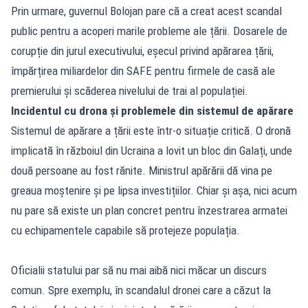
Prin urmare, guvernul Bolojan pare că a creat acest scandal
public pentru a acoperi marile probleme ale țării. Dosarele de
corupție din jurul executivului, eșecul privind apărarea țării,
împărțirea miliardelor din SAFE pentru firmele de casă ale
premierului și scăderea nivelului de trai al populației.
Incidentul cu drona și problemele din sistemul de apărare
Sistemul de apărare a țării este într-o situație critică. O dronă
implicată în războiul din Ucraina a lovit un bloc din Galați, unde
două persoane au fost rănite. Ministrul apărării dă vina pe
greaua moștenire și pe lipsa investițiilor. Chiar și așa, nici acum
nu pare să existe un plan concret pentru înzestrarea armatei
cu echipamentele capabile să protejeze populația.
Oficialii statului par să nu mai aibă nici măcar un discurs
comun. Spre exemplu, în scandalul dronei care a căzut la