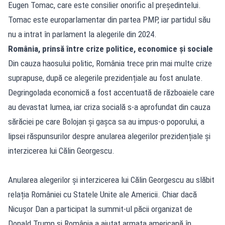
Eugen Tomac, care este consilier onorific al președintelui.
Tomac este europarlamentar din partea PMP, iar partidul său
nu a intrat în parlament la alegerile din 2024.
România, prinsă între crize politice, economice și sociale
Din cauza haosului politic, România trece prin mai multe crize
suprapuse, după ce alegerile prezidențiale au fost anulate.
Degringolada economică a fost accentuată de războaiele care
au devastat lumea, iar criza socială s-a aprofundat din cauza
sărăciei pe care Bolojan și gașca sa au impus-o poporului, a
lipsei răspunsurilor despre anularea alegerilor prezidențiale și
interzicerea lui Călin Georgescu.
Anularea alegerilor și interzicerea lui Călin Georgescu au slăbit
relația României cu Statele Unite ale Americii. Chiar dacă
Nicușor Dan a participat la summit-ul păcii organizat de
Donald Trump și România a ajutat armata americană în