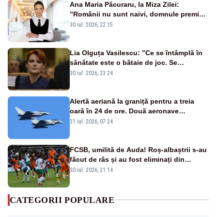
Ana Maria Păcuraru, la Miza Zilei:
”Românii nu sunt naivi, domnule premier
Bolojan”
30 iul. 2026, 22:15
Lia Olguța Vasilescu: ”Ce se întâmplă în
sănătate este o bătaie de joc. Se
guvernează extraordinar de prost”
30 iul. 2026, 23:24
Alertă aeriană la graniță pentru a treia
oară în 24 de ore. Două aeronave
Eurofighter britanice au fost ridicate de la
31 iul. 2026, 07:24
sol
FCSB, umilită de Auda! Roș-albaștrii s-au
făcut de râs și au fost eliminați din
Conference League
30 iul. 2026, 21:14
CATEGORII POPULARE