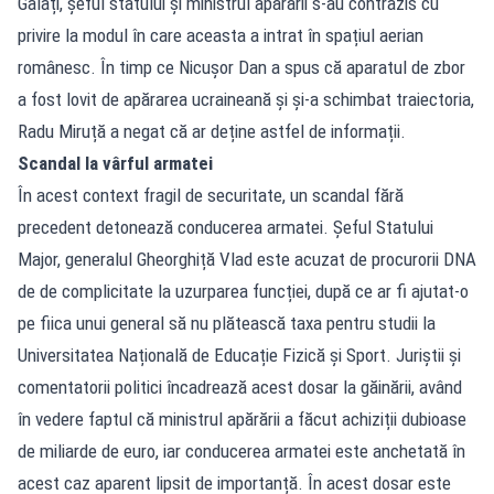
Galați, șeful statului și ministrul apărării s-au contrazis cu
privire la modul în care aceasta a intrat în spațiul aerian
românesc. În timp ce Nicușor Dan a spus că aparatul de zbor
a fost lovit de apărarea ucraineană și și-a schimbat traiectoria,
Radu Miruță a negat că ar deține astfel de informații.
Scandal la vârful armatei
În acest context fragil de securitate, un scandal fără
precedent detonează conducerea armatei. Șeful Statului
Major, generalul Gheorghiță Vlad este acuzat de procurorii DNA
de de complicitate la uzurparea funcției, după ce ar fi ajutat-o
pe fiica unui general să nu plătească taxa pentru studii la
Universitatea Națională de Educație Fizică și Sport. Juriștii și
comentatorii politici încadrează acest dosar la găinării, având
în vedere faptul că ministrul apărării a făcut achiziții dubioase
de miliarde de euro, iar conducerea armatei este anchetată în
acest caz aparent lipsit de importanță. În acest dosar este