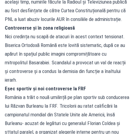
același timp, numirile făcute la Radioul și Televiziunea publică
au fost desființate de către Curtea Constituțională pentru că
PNL a luat abuziv locurile AUR în consiliile de administrație.
Controverse și în zona religioasă
Nici credința nu scapă de atacuri în acest context tensionat.
Biserica Ortodoxă Română este lovită sistematic, după ce au
apărut în spațiul public imagini compromițătoare cu
mitropolitul Basarabiei. Scandalul a provocat un val de reacții
și controverse și a condus la demisia din funcție a înaltului
ierarh.
Eșec sportiv și noi controverse la FRF
România a trăit o nouă umilință pe plan sportiv sub conducerea
lui Răzvan Burleanu la FRF. Tricolorii au ratat calificării la
campionatul mondial din Statele Unite ale Americii, însă
Burleanu- acuzat de legături cu generalul Florian Coldea și
sttatul paralel, a organizat alegerile interne pentru un nou