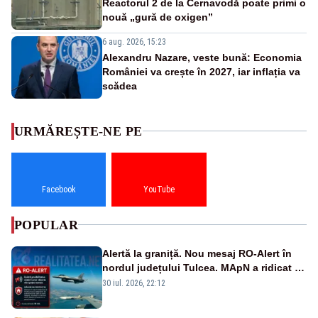
Reactorul 2 de la Cernavodă poate primi o
nouă „gură de oxigen”
6 aug. 2026, 15:23
Alexandru Nazare, veste bună: Economia
României va crește în 2027, iar inflația va
scădea
URMĂREȘTE-NE PE
Facebook
YouTube
POPULAR
Alertă la graniță. Nou mesaj RO-Alert în
nordul județului Tulcea. MApN a ridicat de
la sol două avioane F-16
30 iul. 2026, 22:12