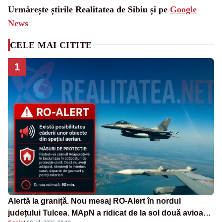
Urmărește știrile Realitatea de Sibiu și pe
Google
News
CELE MAI CITITE
1
Alertă la graniță. Nou mesaj RO-Alert în nordul
județului Tulcea. MApN a ridicat de la sol două avioane