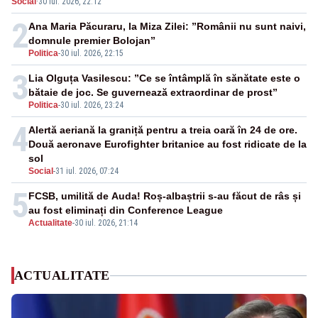
Social
·
30 iul. 2026, 22:12
F-16
2
Ana Maria Păcuraru, la Miza Zilei: ”Românii nu sunt naivi,
domnule premier Bolojan”
Politica
-
30 iul. 2026, 22:15
3
Lia Olguța Vasilescu: ”Ce se întâmplă în sănătate este o
bătaie de joc. Se guvernează extraordinar de prost”
Politica
-
30 iul. 2026, 23:24
4
Alertă aeriană la graniță pentru a treia oară în 24 de ore.
Două aeronave Eurofighter britanice au fost ridicate de la
sol
Social
-
31 iul. 2026, 07:24
5
FCSB, umilită de Auda! Roș-albaștrii s-au făcut de râs și
au fost eliminați din Conference League
Actualitate
-
30 iul. 2026, 21:14
ACTUALITATE