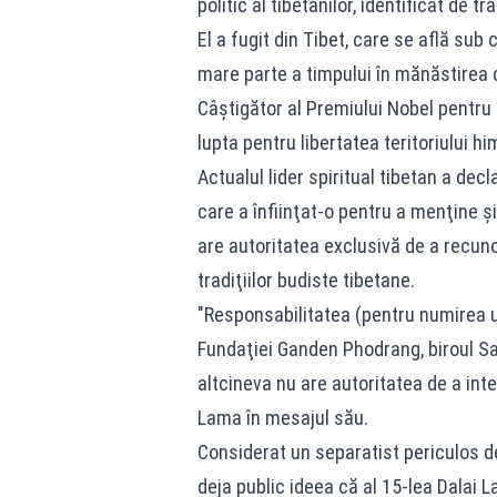
politic al tibetanilor, identificat de 
El a fugit din Tibet, care se află sub
mare parte a timpului în mănăstirea 
Câştigător al Premiului Nobel pentru 
lupta pentru libertatea teritoriului 
Actualul lider spiritual tibetan a de
care a înfiinţat-o pentru a menţine şi s
are autoritatea exclusivă de a recuno
tradiţiilor budiste tibetane.
"Responsabilitatea (pentru numirea u
Fundaţiei Ganden Phodrang, biroul San
altcineva nu are autoritatea de a inte
Lama în mesajul său.
Considerat un separatist periculos de 
deja public ideea că al 15-lea Dalai L