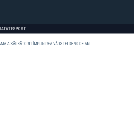
NATATE
SPORT
AMA A SĂRBĂTORIT ÎMPLINIREA VÂRSTEI DE 90 DE ANI