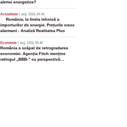
alertei energetice?
4
Actualitate
-
1 aug. 2026, 09:46
România, la limita tehnică a
importurilor de energie. Prețurile cresc
alarmant - Analiză Realitatea Plus
5
Economie
-
1 aug. 2026, 06:48
România a scăpat de retrogradarea
economiei. Agenția Fitch menține
ratingul „BBB-” cu perspectivă
negativă