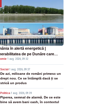
ânia în alertă energetică |
nerabilitatea de pe Dunăre care
omie
·
1 aug. 2026, 09:32
e în pericol Centrala Cernavodă era
oscută de pe vremea lui Ceaușescu
2
Social
-
1 aug. 2026, 09:37
De azi, milioane de români primesc un
drept nou. Ce se întâmplă dacă ți se
strică un produs
3
Politica
-
1 aug. 2026, 09:39
Piperea, semnal de alarmă. De ce este
bine să avem bani cash, în contextul