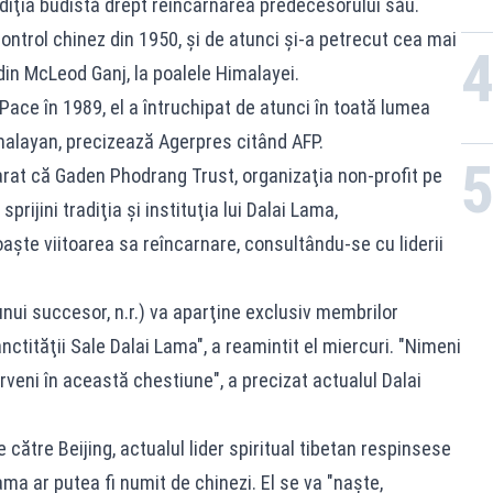
tradiţia budistă drept reîncarnarea predecesorului său.
 control chinez din 1950, şi de atunci şi-a petrecut cea mai
din McLeod Ganj, la poalele Himalayei.
Pace în 1989, el a întruchipat de atunci în toată lumea
himalayan, precizează Agerpres citând AFP.
clarat că Gaden Phodrang Trust, organizaţia non-profit pe
prijini tradiţia şi instituţia lui Dalai Lama,
aşte viitoarea sa reîncarnare, consultându-se cu liderii
nui succesor, n.r.) va aparţine exclusiv membrilor
ctităţii Sale Dalai Lama", a reamintit el miercuri. "Nimeni
rveni în această chestiune", a precizat actualul Dalai
către Beijing, actualul lider spiritual tibetan respinsese
ama ar putea fi numit de chinezi. El se va "naşte,