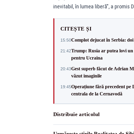
inevitabil, în lumea liberă", a promis
CITEȘTE ȘI
Complot dejucat în Serbia: doi 
15:50
Trump: Rusia ar putea lovi un
21:42
pentru Ucraina
Gest superb făcut de Adrian Mu
20:43
văzut imaginile
Operațiune fără precedent pe 
19:45
centrala de la Cernavodă
Distribuie articolul
Urmărește știrile Realitatea de Sib