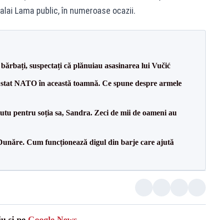
 Dalai Lama public, în numeroase ocazii.
bărbați, suspectați că plănuiau asasinarea lui Vučić
 stat NATO în această toamnă. Ce spune despre armele
tu pentru soția sa, Sandra. Zeci de mii de oameni au
Dunăre. Cum funcționează digul din barje care ajută
iu și pe
Google News