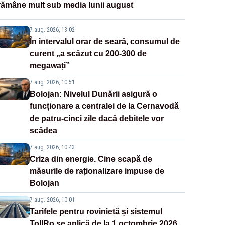
rămâne mult sub media lunii august
7 aug. 2026, 13:02
În intervalul orar de seară, consumul de
curent „a scăzut cu 200-300 de
megawați”
7 aug. 2026, 10:51
Bolojan: Nivelul Dunării asigură o
funcționare a centralei de la Cernavodă
de patru-cinci zile dacă debitele vor
scădea
7 aug. 2026, 10:43
Criza din energie. Cine scapă de
măsurile de raționalizare impuse de
Bolojan
7 aug. 2026, 10:01
Tarifele pentru rovinietă și sistemul
TollRo se aplică de la 1 octombrie 2026.