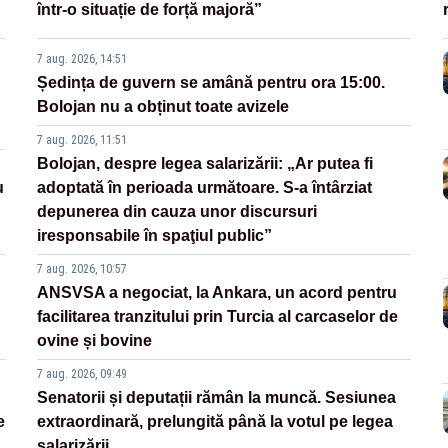
într-o situație de forță majoră”
7 aug. 2026, 14:51
Ședința de guvern se amână pentru ora 15:00.
Bolojan nu a obținut toate avizele
7 aug. 2026, 11:51
Bolojan, despre legea salarizării: „Ar putea fi
u
adoptată în perioada următoare. S-a întârziat
depunerea din cauza unor discursuri
iresponsabile în spaţiul public”
7 aug. 2026, 10:57
ANSVSA a negociat, la Ankara, un acord pentru
facilitarea tranzitului prin Turcia al carcaselor de
ovine și bovine
7 aug. 2026, 09:49
Senatorii și deputații rămân la muncă. Sesiunea
e
extraordinară, prelungită până la votul pe legea
salarizării