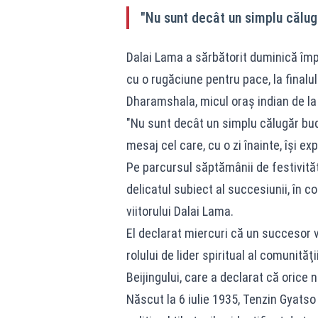
"Nu sunt decât un simplu călugă
Dalai Lama a sărbătorit duminică împl
cu o rugăciune pentru pace, la finalu
Dharamshala, micul oraş indian de la
"Nu sunt decât un simplu călugăr budis
mesaj cel care, cu o zi înainte, îşi ex
Pe parcursul săptămânii de festivităţ
delicatul subiect al succesiunii, în c
viitorului Dalai Lama.
El declarat miercuri că un succesor v
rolului de lider spiritual al comunită
Beijingului, care a declarat că orice
Născut la 6 iulie 1935, Tenzin Gyatso a