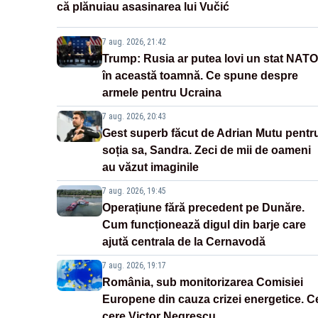
că plănuiau asasinarea lui Vučić
7 aug. 2026, 21:42
Trump: Rusia ar putea lovi un stat NATO
în această toamnă. Ce spune despre
armele pentru Ucraina
7 aug. 2026, 20:43
Gest superb făcut de Adrian Mutu pentr
soția sa, Sandra. Zeci de mii de oameni
au văzut imaginile
7 aug. 2026, 19:45
Operațiune fără precedent pe Dunăre.
Cum funcționează digul din barje care
ajută centrala de la Cernavodă
7 aug. 2026, 19:17
România, sub monitorizarea Comisiei
Europene din cauza crizei energetice. C
cere Victor Negrescu