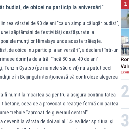
1
r budist, de obicei nu particip la aniversări"
inirea vârstei de 90 de ani "ca un simplu călugăr budist",
l unei săptămâni de festivităţi desfăşurate la
 poalele munţilor Himalaya unde acesta trăieşte.
t, de obicei nu particip la aniversări", a declarat într-un
primase dorinţa de a trăi "încă 30 sau 40 de ani".
Rom
Vul
i, Tenzin Gyatso (pe numele său civil) nu a putut ocoli
Econ
pun
ondiţiile în Beijingul intenţionează să controleze alegerea
cun
a fi numit la moartea sa pentru a asigura continuitatea
ţii tibetane, ceea ce a provocat o reacţie fermă din partea
 nume trebuie "aprobat de guvernul central".
 devenit la vârsta de doi ani al 14-lea lider spiritual şi