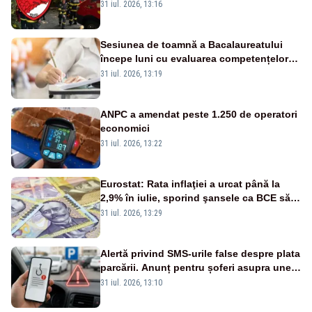
ului medical a murit, antrenorul Adrian
31 iul. 2026, 13:16
Ropotan este în spital
Sesiunea de toamnă a Bacalaureatului
începe luni cu evaluarea competențelor
orale la Limba română
31 iul. 2026, 13:19
ANPC a amendat peste 1.250 de operatori
economici
31 iul. 2026, 13:22
Eurostat: Rata inflaţiei a urcat până la
2,9% în iulie, sporind şansele ca BCE să
majoreze dobânda
31 iul. 2026, 13:29
Alertă privind SMS-urile false despre plata
parcării. Anunț pentru șoferi asupra unei
noi metode de fraudă online
31 iul. 2026, 13:10