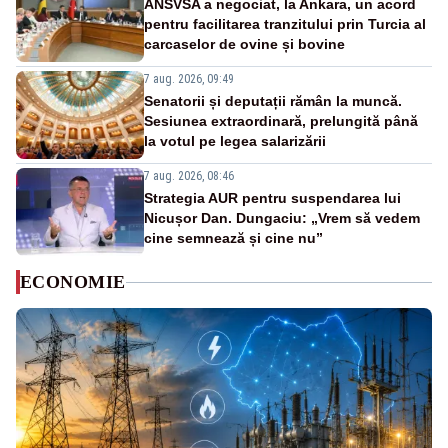
ANSVSA a negociat, la Ankara, un acord
pentru facilitarea tranzitului prin Turcia al
carcaselor de ovine și bovine
7 aug. 2026, 09:49
Senatorii și deputații rămân la muncă.
Sesiunea extraordinară, prelungită până
la votul pe legea salarizării
7 aug. 2026, 08:46
Strategia AUR pentru suspendarea lui
Nicușor Dan. Dungaciu: „Vrem să vedem
cine semnează și cine nu”
ECONOMIE