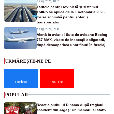
7 aug. 2026, 10:01
Tarifele pentru rovinietă și sistemul
TollRo se aplică de la 1 octombrie 2026.
Ce se schimbă pentru șoferi și
transportatori
7 aug. 2026, 09:45
Alertă în aviație! Sute de avioane Boeing
737 MAX, vizate de inspecții obligatorii,
după descoperirea unor fisuri în fuselaj
URMĂREȘTE-NE PE
Facebook
YouTube
POPULAR
Reacția clubului Dinamo după tragicul
accident din Argeș: Un membru al staff-