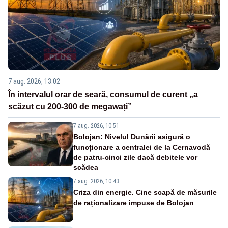
7 aug. 2026, 13:02
În intervalul orar de seară, consumul de curent „a
scăzut cu 200-300 de megawați”
7 aug. 2026, 10:51
Bolojan: Nivelul Dunării asigură o
funcționare a centralei de la Cernavodă
de patru-cinci zile dacă debitele vor
scădea
7 aug. 2026, 10:43
Criza din energie. Cine scapă de măsurile
de raționalizare impuse de Bolojan