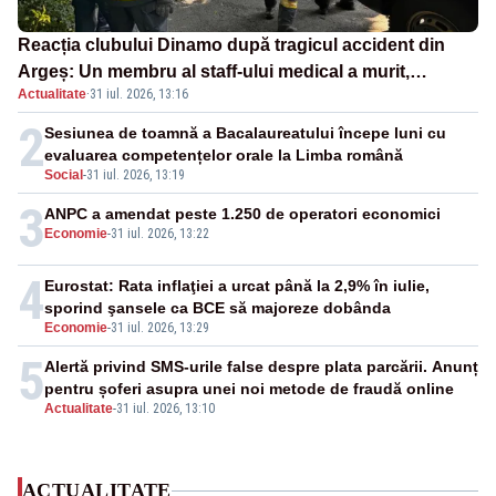
Reacția clubului Dinamo după tragicul accident din
Argeș: Un membru al staff-ului medical a murit,
Actualitate
·
31 iul. 2026, 13:16
antrenorul Adrian Ropotan este în spital
2
Sesiunea de toamnă a Bacalaureatului începe luni cu
evaluarea competențelor orale la Limba română
Social
-
31 iul. 2026, 13:19
3
ANPC a amendat peste 1.250 de operatori economici
Economie
-
31 iul. 2026, 13:22
4
Eurostat: Rata inflaţiei a urcat până la 2,9% în iulie,
sporind şansele ca BCE să majoreze dobânda
Economie
-
31 iul. 2026, 13:29
5
Alertă privind SMS-urile false despre plata parcării. Anunț
pentru șoferi asupra unei noi metode de fraudă online
Actualitate
-
31 iul. 2026, 13:10
ACTUALITATE