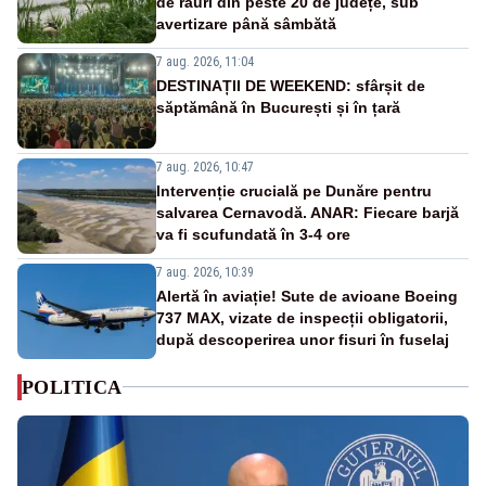
de râuri din peste 20 de județe, sub
avertizare până sâmbătă
7 aug. 2026, 11:04
DESTINAȚII DE WEEKEND: sfârșit de
săptămână în București și în țară
7 aug. 2026, 10:47
Intervenție crucială pe Dunăre pentru
salvarea Cernavodă. ANAR: Fiecare barjă
va fi scufundată în 3-4 ore
7 aug. 2026, 10:39
Alertă în aviație! Sute de avioane Boeing
737 MAX, vizate de inspecții obligatorii,
după descoperirea unor fisuri în fuselaj
POLITICA