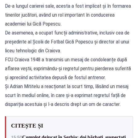
De-a lungul carierei sale, acesta a fost implicat și în formarea
tinerilor jucători, având un rol important în conducerea
academiei lui Gică Popescu.
De asemenea, a ocupat funcții administrative, inclusiv cea de
președinte al Școlii de Fotbal Gică Popescu și director al unui
liceu tehnologic din Craiova.
FCU Craiova 1948 a transmis un mesaj de condoleanțe după
aflarea veștii, exprimându-și regretul pentru pierderea suferită
și apreciind activitatea depusă de fostul antrenor.
Și Adrian Mititelu a reacționat la scurt timp, lăsând un mesaj
scurt în mediul online, în care și-a exprimat regretul față de
dispariția acestuia și l-a descris drept un om de caracter.
CITEȘTE ȘI
Complot dejucat în Serbia: doi bărbați, suspectați
15:50