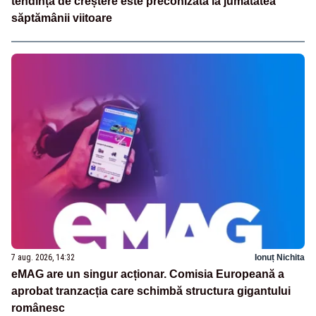
tendință de creștere este preconizată la jumătatea
săptămânii viitoare
7 aug. 2026, 14:32
Ionuț Nichita
eMAG are un singur acționar. Comisia Europeană a
aprobat tranzacția care schimbă structura gigantului
românesc