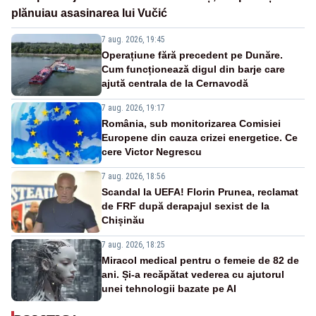
plănuiau asasinarea lui Vučić
7 aug. 2026, 19:45
Operațiune fără precedent pe Dunăre.
Cum funcționează digul din barje care
ajută centrala de la Cernavodă
7 aug. 2026, 19:17
România, sub monitorizarea Comisiei
Europene din cauza crizei energetice. Ce
cere Victor Negrescu
7 aug. 2026, 18:56
Scandal la UEFA! Florin Prunea, reclamat
de FRF după derapajul sexist de la
Chișinău
7 aug. 2026, 18:25
Miracol medical pentru o femeie de 82 de
ani. Și-a recăpătat vederea cu ajutorul
unei tehnologii bazate pe AI