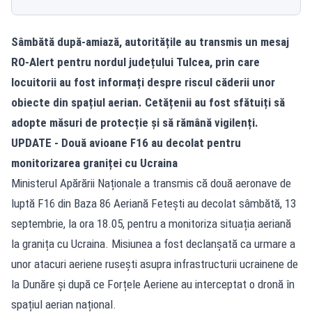
Sâmbătă după-amiază, autoritățile au transmis un mesaj
RO-Alert pentru nordul județului Tulcea, prin care
locuitorii au fost informați despre riscul căderii unor
obiecte din spațiul aerian. Cetățenii au fost sfătuiți să
adopte măsuri de protecție și să rămână vigilenți.
UPDATE - Două avioane F16 au decolat pentru
monitorizarea graniței cu Ucraina
Ministerul Apărării Naționale a transmis că două aeronave de
luptă F16 din Baza 86 Aeriană Fetești au decolat sâmbătă, 13
septembrie, la ora 18.05, pentru a monitoriza situația aeriană
la granița cu Ucraina. Misiunea a fost declanșată ca urmare a
unor atacuri aeriene rusești asupra infrastructurii ucrainene de
la Dunăre și după ce Forțele Aeriene au interceptat o dronă în
spațiul aerian național.