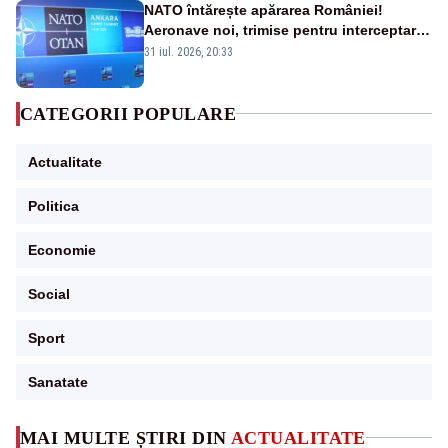
NATO întărește apărarea României!
Aeronave noi, trimise pentru interceptarea
și distrugerea dronelor
31 iul. 2026, 20:33
CATEGORII POPULARE
Actualitate
Politica
Economie
Social
Sport
Sanatate
MAI MULTE ȘTIRI DIN
ACTUALITATE