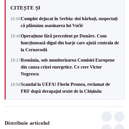
CITEȘTE ȘI
Complot dejucat în Serbia: doi bărbați, suspectați
15:50
că plănuiau asasinarea lui Vučić
Operațiune fără precedent pe Dunăre. Cum
19:45
funcționează digul din barje care ajută centrala de
la Cernavodă
România, sub monitorizarea Comisiei Europene
19:17
din cauza crizei energetice. Ce cere Victor
Negrescu
Scandal la UEFA! Florin Prunea, reclamat de
18:56
FRF după derapajul sexist de la Chișinău
Distribuie articolul