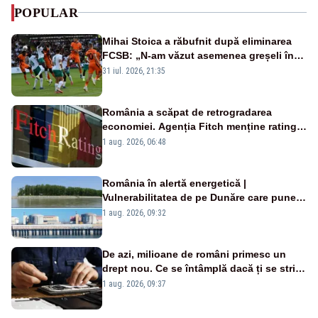
POPULAR
Mihai Stoica a răbufnit după eliminarea
FCSB: „N-am văzut asemenea greșeli în
190 de meciuri europene”
31 iul. 2026, 21:35
România a scăpat de retrogradarea
economiei. Agenția Fitch menține ratingul
„BBB-” cu perspectivă negativă
1 aug. 2026, 06:48
România în alertă energetică |
Vulnerabilitatea de pe Dunăre care pune
în pericol Centrala Cernavodă era
1 aug. 2026, 09:32
cunoscută de pe vremea lui Ceaușescu
De azi, milioane de români primesc un
drept nou. Ce se întâmplă dacă ți se strică
un produs
1 aug. 2026, 09:37