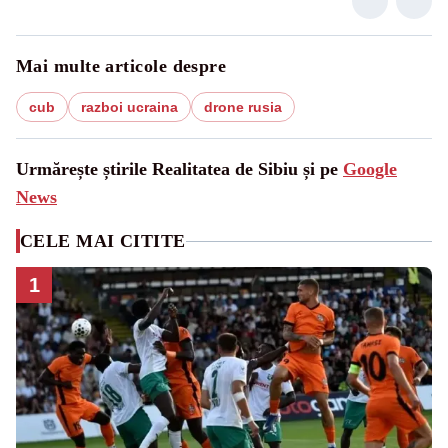
Mai multe articole despre
cub
razboi ucraina
drone rusia
Urmărește știrile Realitatea de Sibiu și pe
Google
News
CELE MAI CITITE
1