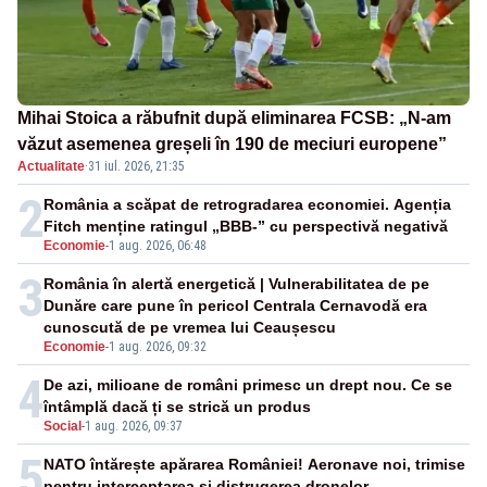
Mihai Stoica a răbufnit după eliminarea FCSB: „N-am
văzut asemenea greșeli în 190 de meciuri europene”
Actualitate
·
31 iul. 2026, 21:35
2
România a scăpat de retrogradarea economiei. Agenția
Fitch menține ratingul „BBB-” cu perspectivă negativă
Economie
-
1 aug. 2026, 06:48
3
România în alertă energetică | Vulnerabilitatea de pe
Dunăre care pune în pericol Centrala Cernavodă era
cunoscută de pe vremea lui Ceaușescu
Economie
-
1 aug. 2026, 09:32
4
De azi, milioane de români primesc un drept nou. Ce se
întâmplă dacă ți se strică un produs
Social
-
1 aug. 2026, 09:37
5
NATO întărește apărarea României! Aeronave noi, trimise
pentru interceptarea și distrugerea dronelor