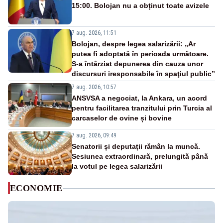
15:00. Bolojan nu a obținut toate avizele
7 aug. 2026, 11:51
Bolojan, despre legea salarizării: „Ar
putea fi adoptată în perioada următoare.
S-a întârziat depunerea din cauza unor
discursuri iresponsabile în spaţiul public”
7 aug. 2026, 10:57
ANSVSA a negociat, la Ankara, un acord
pentru facilitarea tranzitului prin Turcia al
carcaselor de ovine și bovine
7 aug. 2026, 09:49
Senatorii și deputații rămân la muncă.
Sesiunea extraordinară, prelungită până
la votul pe legea salarizării
ECONOMIE