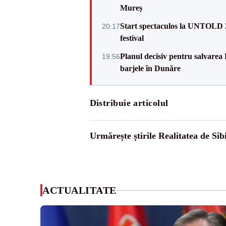
Mureș
Start spectaculos la UNTOLD 20
20:17
festival
Planul decisiv pentru salvarea
19:56
barjele în Dunăre
Distribuie articolul
Urmărește știrile Realitatea de Sib
ACTUALITATE