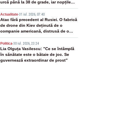
urcă până la 38 de grade, iar nopțile
devin tropicale
4
Actualitate
-
31 iul. 2026, 07:40
Atac fără precedent al Rusiei. O fabrică
de drone din Kiev deținută de o
companie americană, distrusă de o
rachetă rusească
5
Politica
-
30 iul. 2026, 23:24
Lia Olguța Vasilescu: ”Ce se întâmplă
în sănătate este o bătaie de joc. Se
guvernează extraordinar de prost”