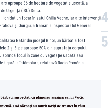
 au ars aproape 36 de hectare de vegetație uscată, a
 de Urgență (ISU) Delta.
 lichidat un focar în satul Chilia Veche, iar alte intervenții
 Prahova și Giurgiu, a transmis Inspectoratul General
calitatea Batăr din județul Bihor, un bărbat a fost
dele 2 și 3, pe aproape 50% din suprafața corpului.
 aprindă focul în zone cu vegetație uscată sau
de țigară la întâmplare, relatează Radio România
bărbați, suspectați că plănuiau asasinarea lui Vučić
culă. Doi bărbați au murit loviți de trăsnet în râul