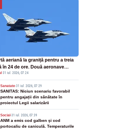
tă aeriană la graniță pentru a treia
ă în 24 de ore. Două aeronave
l
·
31 iul. 2026, 07:24
fighter britanice au fost ridicate de
ol
2
Sanatate
-
31 iul. 2026, 07:29
SANITAS: Niciun scenariu favorabil
pentru angajații din sănătate în
proiectul Legii salarizării
3
Social
-
31 iul. 2026, 07:39
ANM a emis cod galben și cod
portocaliu de caniculă. Temperaturile