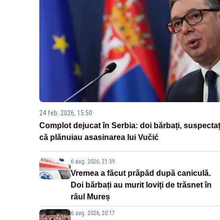
24 feb. 2026, 15:50
Complot dejucat în Serbia: doi bărbați, suspectaț
că plănuiau asasinarea lui Vučić
6 aug. 2026, 21:39
Vremea a făcut prăpăd după caniculă.
Doi bărbați au murit loviți de trăsnet în
râul Mureș
6 aug. 2026, 20:17