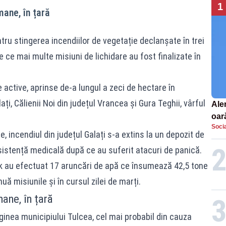
1
ane, în țară
tru stingerea incendiilor de vegetație declanșate în trei
ce ce mai multe misiuni de lichidare au fost finalizate în
e active, aprinse de-a lungul a zeci de hectare în
lați, Călienii Noi din județul Vrancea și Gura Teghii, vârful
Aler
oar
Socia
Euro
, incendiul din județul Galați s-a extins la un depozit de
la s
sistență medicală după ce au suferit atacuri de panică.
k au efectuat 17 aruncări de apă ce însumează 42,5 tone
uă misiunile și în cursul zilei de marți.
ane, în țară
ginea municipiului Tulcea, cel mai probabil din cauza