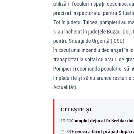
utilizării focului în spații deschise,
precizat Inspectoratul pentru Situații
Tot în județul Tulcea, pompierii au mai
s-au încheiat în județele Buzău, Dolj,
pentru Situații de Urgență (IGSU).
În cazul unui incendiu declanșat în lo
transportat la spital cu arsuri de gra
Pompierii recomandă populației să nu
împădurite și să nu arunce resturile 
Actualități.
CITEȘTE ȘI
Complot dejucat în Serbia: doi 
15:50
Vremea a făcut prăpăd după cani
21:39