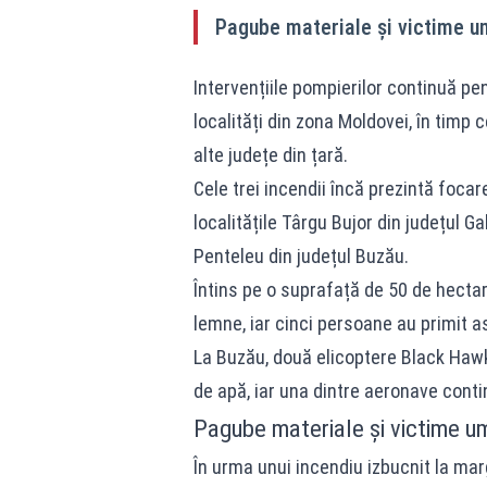
Pagube materiale și victime um
Intervențiile pompierilor continuă pen
localități din zona Moldovei, în timp 
alte județe din țară.
Cele trei incendii încă prezintă focar
localitățile Târgu Bujor din județul Ga
Penteleu din județul Buzău.
Întins pe o suprafață de 50 de hectare
lemne, iar cinci persoane au primit a
La Buzău, două elicoptere Black Haw
de apă, iar una dintre aeronave contin
Pagube materiale și victime um
În urma unui incendiu izbucnit la mar