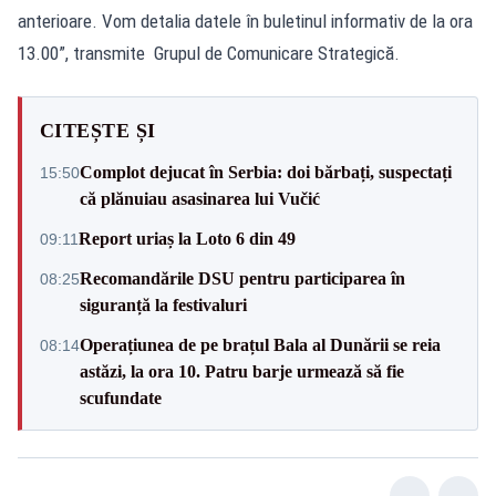
anterioare. Vom detalia datele în buletinul informativ de la ora
13.00”, transmite Grupul de Comunicare Strategică.
CITEȘTE ȘI
Complot dejucat în Serbia: doi bărbați, suspectați
15:50
că plănuiau asasinarea lui Vučić
Report uriaș la Loto 6 din 49
09:11
Recomandările DSU pentru participarea în
08:25
siguranță la festivaluri
Operațiunea de pe brațul Bala al Dunării se reia
08:14
astăzi, la ora 10. Patru barje urmează să fie
scufundate