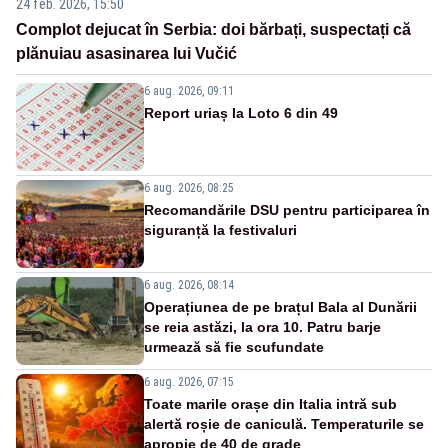
24 feb. 2026, 15:50
Complot dejucat în Serbia: doi bărbați, suspectați că
plănuiau asasinarea lui Vučić
6 aug. 2026, 09:11
Report uriaș la Loto 6 din 49
6 aug. 2026, 08:25
Recomandările DSU pentru participarea în
siguranță la festivaluri
6 aug. 2026, 08:14
Operațiunea de pe brațul Bala al Dunării
se reia astăzi, la ora 10. Patru barje
urmează să fie scufundate
6 aug. 2026, 07:15
Toate marile orașe din Italia intră sub
alertă roșie de caniculă. Temperaturile se
apropie de 40 de grade