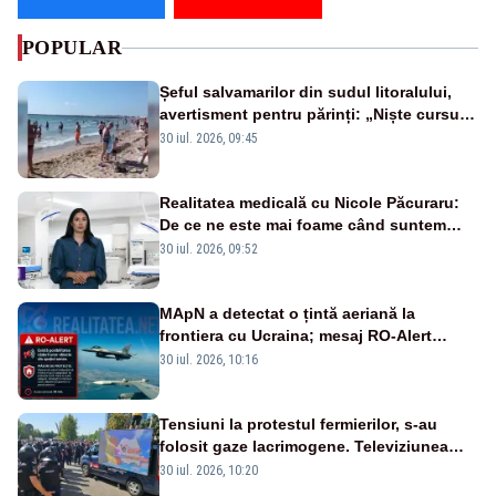
POPULAR
Șeful salvamarilor din sudul litoralului,
avertisment pentru părinți: „Niște cursuri
de înot la piscină nu sunt suficiente”
30 iul. 2026, 09:45
Realitatea medicală cu Nicole Păcuraru:
De ce ne este mai foame când suntem
obosiți?
30 iul. 2026, 09:52
MApN a detectat o țintă aeriană la
frontiera cu Ucraina; mesaj RO-Alert
transmis în județul Tulcea
30 iul. 2026, 10:16
Tensiuni la protestul fermierilor, s-au
folosit gaze lacrimogene. Televiziunea
Poporului face apel la calm – LIVE TEXT
30 iul. 2026, 10:20