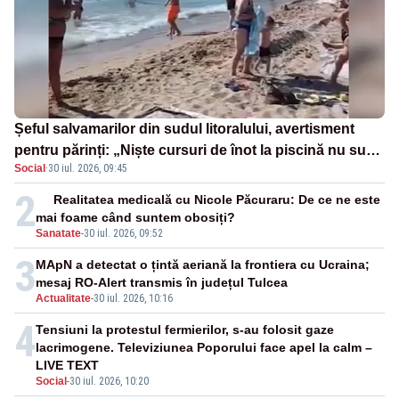
Șeful salvamarilor din sudul litoralului, avertisment
pentru părinți: „Niște cursuri de înot la piscină nu sunt
Social
·
30 iul. 2026, 09:45
suficiente”
2
Realitatea medicală cu Nicole Păcuraru: De ce ne este
mai foame când suntem obosiți?
Sanatate
-
30 iul. 2026, 09:52
3
MApN a detectat o țintă aeriană la frontiera cu Ucraina;
mesaj RO-Alert transmis în județul Tulcea
Actualitate
-
30 iul. 2026, 10:16
4
Tensiuni la protestul fermierilor, s-au folosit gaze
lacrimogene. Televiziunea Poporului face apel la calm –
LIVE TEXT
Social
-
30 iul. 2026, 10:20