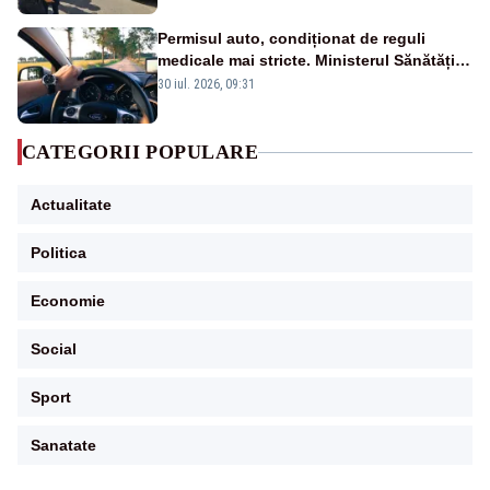
Permisul auto, condiționat de reguli
medicale mai stricte. Ministerul Sănătății
propune schimbări majore
30 iul. 2026, 09:31
CATEGORII POPULARE
Actualitate
Politica
Economie
Social
Sport
Sanatate