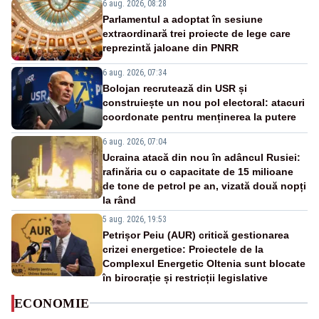
6 aug. 2026, 08:28
Parlamentul a adoptat în sesiune
extraordinară trei proiecte de lege care
reprezintă jaloane din PNRR
6 aug. 2026, 07:34
Bolojan recrutează din USR și
construiește un nou pol electoral: atacuri
coordonate pentru menținerea la putere
6 aug. 2026, 07:04
Ucraina atacă din nou în adâncul Rusiei:
rafinăria cu o capacitate de 15 milioane
de tone de petrol pe an, vizată două nopți
la rând
5 aug. 2026, 19:53
Petrișor Peiu (AUR) critică gestionarea
crizei energetice: Proiectele de la
Complexul Energetic Oltenia sunt blocate
în birocrație și restricții legislative
ECONOMIE