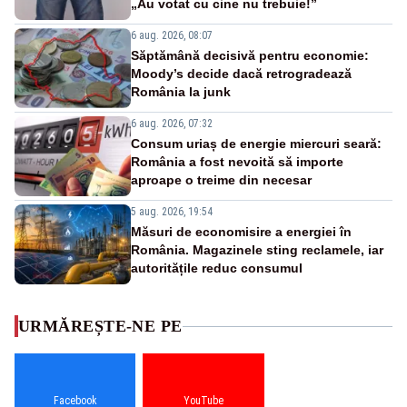
„Au votat cu cine nu trebuie!”
6 aug. 2026, 08:07
Săptămână decisivă pentru economie:
Moody’s decide dacă retrogradează
România la junk
6 aug. 2026, 07:32
Consum uriaș de energie miercuri seară:
România a fost nevoită să importe
aproape o treime din necesar
5 aug. 2026, 19:54
Măsuri de economisire a energiei în
România. Magazinele sting reclamele, iar
autoritățile reduc consumul
URMĂREȘTE-NE PE
Facebook
YouTube