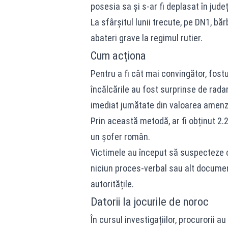
posesia sa și s-ar fi deplasat în județ
La sfârșitul lunii trecute, pe DN1, băr
abateri grave la regimul rutier.
Cum acționa
Pentru a fi cât mai convingător, fostul
încălcările au fost surprinse de rada
imediat jumătate din valoarea amenzi
Prin această metodă, ar fi obținut 2.20
un șofer român.
Victimele au început să suspecteze c
niciun proces-verbal sau alt document
autoritățile.
Datorii la jocurile de noroc
În cursul investigațiilor, procurorii a