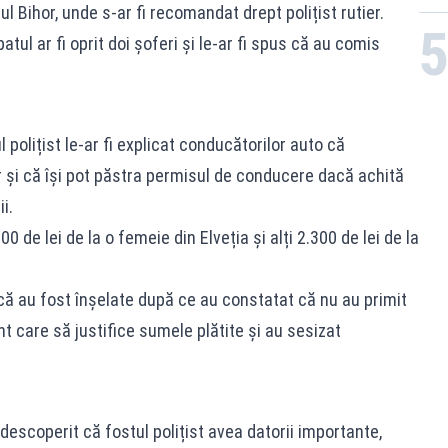
ul Bihor, unde s-ar fi recomandat drept polițist rutier.
batul ar fi oprit doi șoferi și le-ar fi spus că au comis
 polițist le-ar fi explicat conducătorilor auto că
r și că își pot păstra permisul de conducere dacă achită
i.
0 de lei de la o femeie din Elveția și alți 2.300 de lei de la
ă au fost înșelate după ce au constatat că nu au primit
 care să justifice sumele plătite și au sesizat
u descoperit că fostul polițist avea datorii importante,