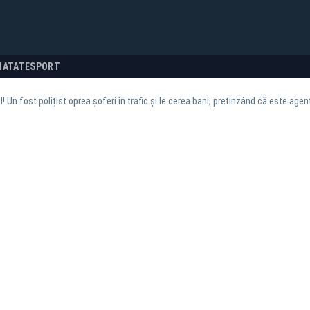
NATATE
SPORT
l! Un fost polițist oprea șoferi în trafic și le cerea bani, pretinzând că este agent