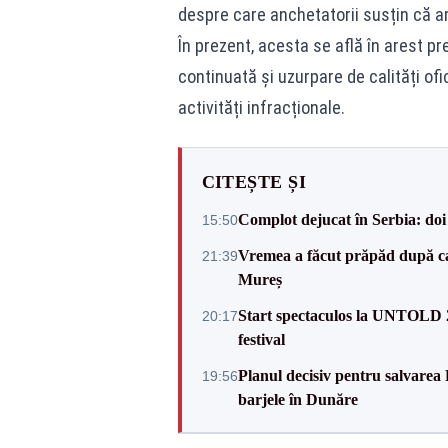
despre care anchetatorii susțin că ar
În prezent, acesta se află în arest p
continuată și uzurpare de calități ofic
activități infracționale.
CITEȘTE ȘI
Complot dejucat în Serbia: doi 
15:50
Vremea a făcut prăpăd după cani
21:39
Mureș
Start spectaculos la UNTOLD 20
20:17
festival
Planul decisiv pentru salvarea
19:56
barjele în Dunăre