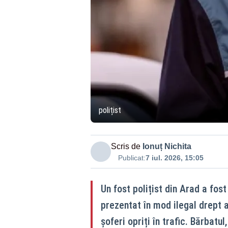
polițist
Scris de
Ionuț Nichita
Publicat:
7 iul. 2026, 15:05
Un fost polițist din Arad a fos
prezentat în mod ilegal drept ag
șoferi opriți în trafic. Bărbat