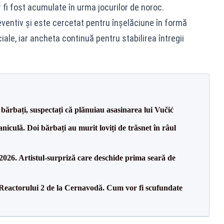
 fi fost acumulate în urma jocurilor de noroc.
reventiv și este cercetat pentru înșelăciune în formă
iale, iar ancheta continuă pentru stabilirea întregii
bărbați, suspectați că plănuiau asasinarea lui Vučić
culă. Doi bărbați au murit loviți de trăsnet în râul
26. Artistul-surpriză care deschide prima seară de
 Reactorului 2 de la Cernavodă. Cum vor fi scufundate