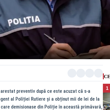
CE
1
t arestat preventiv după ce este acuzat că s-a
ent al Poliției Rutiere și a obținut mii de lei de la
ul, care demisionase din Poliție în această primăvară,