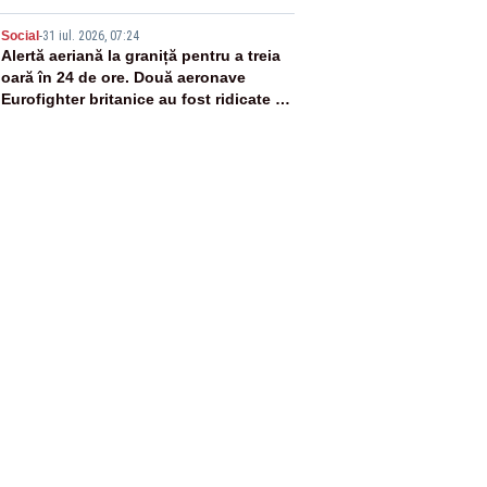
5
Social
-
31 iul. 2026, 07:24
Alertă aeriană la graniță pentru a treia
oară în 24 de ore. Două aeronave
Eurofighter britanice au fost ridicate de
la sol