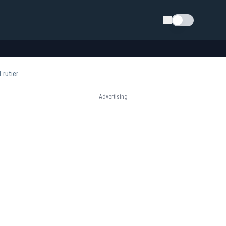
Schimba tema
 rutier
Advertising