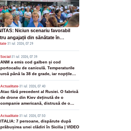
ITAS: Niciun scenariu favorabil
ru angajații din sănătate în
tate
·
31 iul. 2026, 07:29
ectul Legii salarizării
2
Social
-
31 iul. 2026, 07:39
ANM a emis cod galben și cod
portocaliu de caniculă. Temperaturile
urcă până la 38 de grade, iar nopțile
devin tropicale
3
Actualitate
-
31 iul. 2026, 07:40
Atac fără precedent al Rusiei. O fabrică
de drone din Kiev deținută de o
companie americană, distrusă de o
rachetă rusească
4
Actualitate
-
31 iul. 2026, 07:50
ITALIA: 7 persoane, dispărute după
prăbușirea unei clădiri în Sicilia | VIDEO