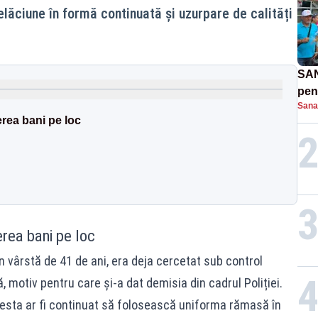
lăciune în formă continuată și uzurpare de calități
SAN
pent
Sana
proi
erea bani pe loc
erea bani pe loc
 în vârstă de 41 de ani, era deja cercetat sub control
ă, motiv pentru care și-a dat demisia din cadrul Poliției.
cesta ar fi continuat să folosească uniforma rămasă în