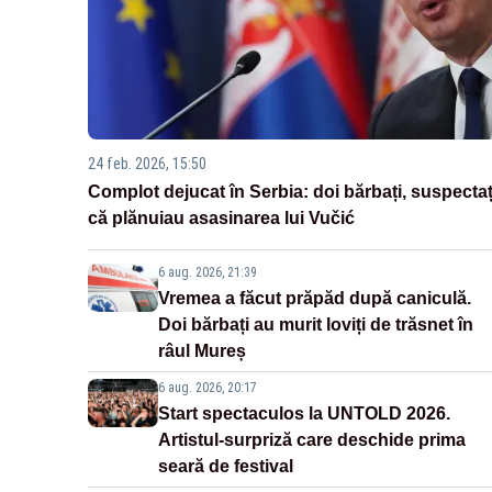
24 feb. 2026, 15:50
Complot dejucat în Serbia: doi bărbați, suspectaț
că plănuiau asasinarea lui Vučić
6 aug. 2026, 21:39
Vremea a făcut prăpăd după caniculă.
Doi bărbați au murit loviți de trăsnet în
râul Mureș
6 aug. 2026, 20:17
Start spectaculos la UNTOLD 2026.
Artistul-surpriză care deschide prima
seară de festival