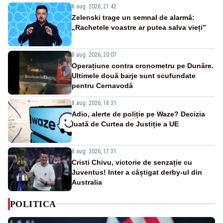
8 aug. 2026, 21:42
Zelenski trage un semnal de alarmă:
„Rachetele voastre ar putea salva vieți”
8 aug. 2026, 20:07
Operațiune contra cronometru pe Dunăre.
Ultimele două barje sunt scufundate
pentru Cernavodă
8 aug. 2026, 18:31
Adio, alerte de poliție pe Waze? Decizia
luată de Curtea de Justiție a UE
8 aug. 2026, 17:31
Cristi Chivu, victorie de senzație cu
Juventus! Inter a câștigat derby-ul din
Australia
POLITICA