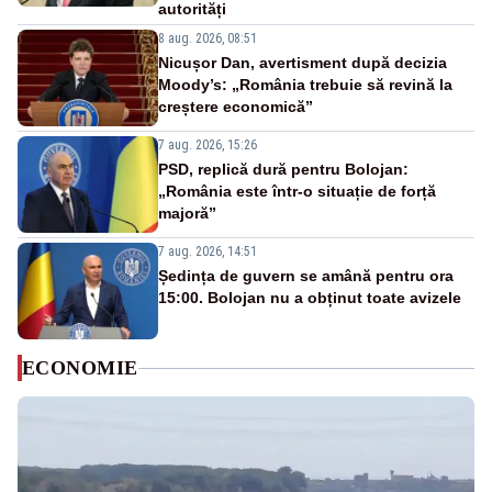
autorități
8 aug. 2026, 08:51
Nicușor Dan, avertisment după decizia
Moody’s: „România trebuie să revină la
creștere economică”
7 aug. 2026, 15:26
PSD, replică dură pentru Bolojan:
„România este într-o situație de forță
majoră”
7 aug. 2026, 14:51
Ședința de guvern se amână pentru ora
15:00. Bolojan nu a obținut toate avizele
ECONOMIE