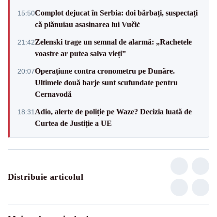
Complot dejucat în Serbia: doi bărbați, suspectați
15:50
că plănuiau asasinarea lui Vučić
Zelenski trage un semnal de alarmă: „Rachetele
21:42
voastre ar putea salva vieți”
Operațiune contra cronometru pe Dunăre.
20:07
Ultimele două barje sunt scufundate pentru
Cernavodă
Adio, alerte de poliție pe Waze? Decizia luată de
18:31
Curtea de Justiție a UE
Distribuie articolul