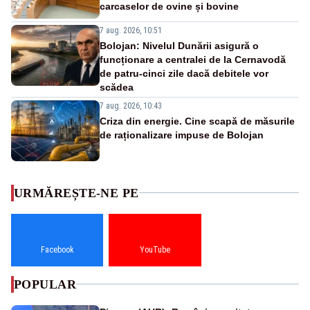
carcaselor de ovine și bovine
7 aug. 2026, 10:51
Bolojan: Nivelul Dunării asigură o
funcționare a centralei de la Cernavodă
de patru-cinci zile dacă debitele vor
scădea
7 aug. 2026, 10:43
Criza din energie. Cine scapă de măsurile
de raționalizare impuse de Bolojan
URMĂREȘTE-NE PE
Facebook
YouTube
POPULAR