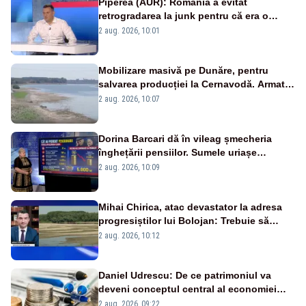
Piperea (AUR): România a evitat
retrogradarea la junk pentru că era o
catastrofă pentru bănci și fondurile de
2 aug. 2026, 10:01
pensii
Mobilizare masivă pe Dunăre, pentru
salvarea producției la Cernavodă. Armata
va detona o stâncă și va devia apa
2 aug. 2026, 10:07
fluviului - IMAGINI AERIENE
Dorina Barcari dă în vileag șmecheria
înghețării pensiilor. Sumele uriașe
pierdute de fiecare român
2 aug. 2026, 10:09
Mihai Chirica, atac devastator la adresa
progresiștilor lui Bolojan: Trebuie să
protejăm și natura, dar nu șținem omaneii
2 aug. 2026, 10:12
în stare permanentă de alertă
Daniel Udrescu: De ce patrimoniul va
deveni conceptul central al economiei
viitoare?
2 aug. 2026, 09:22