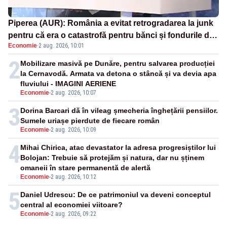
Piperea (AUR): România a evitat retrogradarea la junk
pentru că era o catastrofă pentru bănci și fondurile de
Economie
·
2 aug. 2026, 10:01
pensii
2
Mobilizare masivă pe Dunăre, pentru salvarea producției
la Cernavodă. Armata va detona o stâncă și va devia apa
fluviului - IMAGINI AERIENE
Economie
-
2 aug. 2026, 10:07
3
Dorina Barcari dă în vileag șmecheria înghețării pensiilor.
Sumele uriașe pierdute de fiecare român
Economie
-
2 aug. 2026, 10:09
4
Mihai Chirica, atac devastator la adresa progresiștilor lui
Bolojan: Trebuie să protejăm și natura, dar nu șținem
omaneii în stare permanentă de alertă
Economie
-
2 aug. 2026, 10:12
5
Daniel Udrescu: De ce patrimoniul va deveni conceptul
central al economiei viitoare?
Economie
-
2 aug. 2026, 09:22