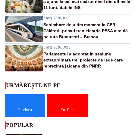
a ajuns la cel mai scăzut nivel din ultimele
11 luni: datele INS
6 aug. 2026, 10:38
Schimbare de ultim moment la CFR
Călători: primul tren electric PESA circulă
pe ruta București – Brașov
6 aug. 2026, 08:28
Parlamentul a adoptat în sesiune
extraordinară trei proiecte de lege care
reprezintă jaloane din PNRR
URMĂREȘTE-NE PE
Facebook
YouTube
POPULAR