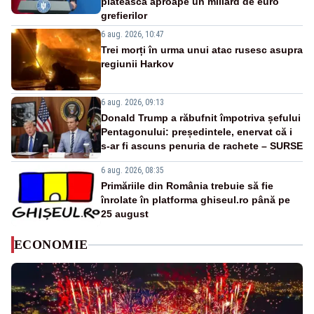
plătească aproape un miliard de euro
grefierilor
6 aug. 2026, 10:47
Trei morți în urma unui atac rusesc asupra
regiunii Harkov
6 aug. 2026, 09:13
Donald Trump a răbufnit împotriva șefului
Pentagonului: președintele, enervat că i
s-ar fi ascuns penuria de rachete – SURSE
6 aug. 2026, 08:35
Primăriile din România trebuie să fie
înrolate în platforma ghiseul.ro până pe
25 august
ECONOMIE