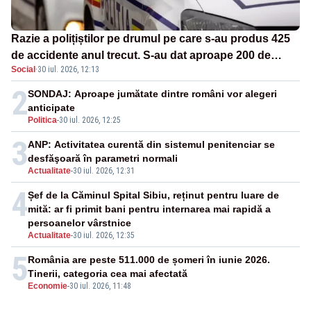
Razie a polițiștilor pe drumul pe care s-au produs 425
de accidente anul trecut. S-au dat aproape 200 de
Social
·
30 iul. 2026, 12:13
amenzi
2
SONDAJ: Aproape jumătate dintre români vor alegeri
anticipate
Politica
-
30 iul. 2026, 12:25
3
ANP: Activitatea curentă din sistemul penitenciar se
desfăşoară în parametri normali
Actualitate
-
30 iul. 2026, 12:31
4
Șef de la Căminul Spital Sibiu, reținut pentru luare de
mită: ar fi primit bani pentru internarea mai rapidă a
persoanelor vârstnice
Actualitate
-
30 iul. 2026, 12:35
5
România are peste 511.000 de șomeri în iunie 2026.
Tinerii, categoria cea mai afectată
Economie
-
30 iul. 2026, 11:48