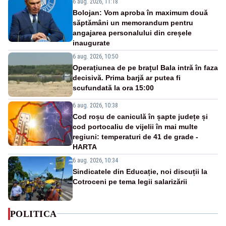
6 aug. 2026, 11:18
Bolojan: Vom aproba în maximum două
săptămâni un memorandum pentru
angajarea personalului din creșele
inaugurate
6 aug. 2026, 10:50
Operațiunea de pe brațul Bala intră în faza
decisivă. Prima barjă ar putea fi
scufundată la ora 15:00
6 aug. 2026, 10:38
Cod roșu de caniculă în șapte județe și
cod portocaliu de vijelii în mai multe
regiuni: temperaturi de 41 de grade -
HARTA
6 aug. 2026, 10:34
Sindicatele din Educație, noi discuții la
Cotroceni pe tema legii salarizării
POLITICA