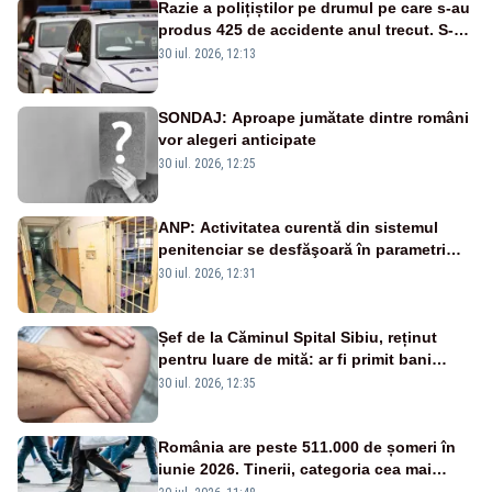
Razie a polițiștilor pe drumul pe care s-au
produs 425 de accidente anul trecut. S-au
dat aproape 200 de amenzi
30 iul. 2026, 12:13
SONDAJ: Aproape jumătate dintre români
vor alegeri anticipate
30 iul. 2026, 12:25
ANP: Activitatea curentă din sistemul
penitenciar se desfăşoară în parametri
normali
30 iul. 2026, 12:31
Șef de la Căminul Spital Sibiu, reținut
pentru luare de mită: ar fi primit bani
pentru internarea mai rapidă a
30 iul. 2026, 12:35
persoanelor vârstnice
România are peste 511.000 de șomeri în
iunie 2026. Tinerii, categoria cea mai
afectată