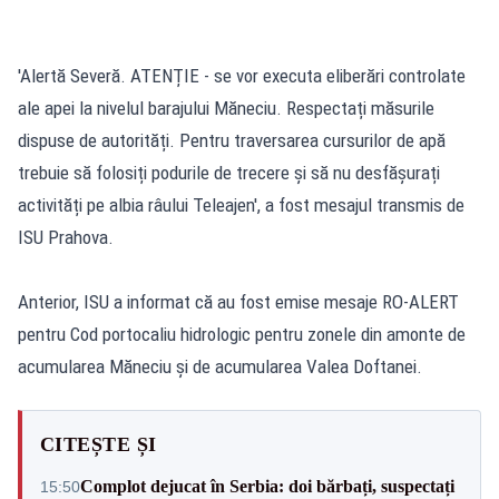
'Alertă Severă. ATENȚIE - se vor executa eliberări controlate
ale apei la nivelul barajului Măneciu. Respectați măsurile
dispuse de autorități. Pentru traversarea cursurilor de apă
trebuie să folosiți podurile de trecere și să nu desfășurați
activități pe albia râului Teleajen', a fost mesajul transmis de
ISU Prahova.
Anterior, ISU a informat că au fost emise mesaje RO-ALERT
pentru Cod portocaliu hidrologic pentru zonele din amonte de
acumularea Măneciu și de acumularea Valea Doftanei.
CITEȘTE ȘI
Complot dejucat în Serbia: doi bărbați, suspectați
15:50