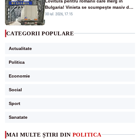
Lovitură pentru românii care merg în
Bulgaria! Vinieta se scumpește masiv de
la 1 august
30 iul. 2026, 17:15
CATEGORII POPULARE
Actualitate
Politica
Economie
Social
Sport
Sanatate
MAI MULTE ȘTIRI DIN
POLITICA