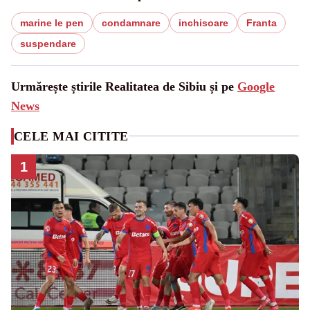
marine le pen
condamnare
inchisoare
Franta
suspendare
Urmărește știrile Realitatea de Sibiu și pe
Google
News
CELE MAI CITITE
1