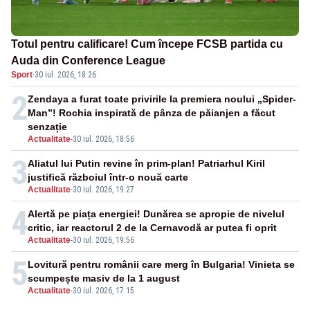
Totul pentru calificare! Cum începe FCSB partida cu
Auda din Conference League
Sport
·
30 iul. 2026, 18:26
2
Zendaya a furat toate privirile la premiera noului „Spider-
Man”! Rochia inspirată de pânza de păianjen a făcut
senzație
Actualitate
-
30 iul. 2026, 18:56
3
Aliatul lui Putin revine în prim-plan! Patriarhul Kiril
justifică războiul într-o nouă carte
Actualitate
-
30 iul. 2026, 19:27
4
Alertă pe piața energiei! Dunărea se apropie de nivelul
critic, iar reactorul 2 de la Cernavodă ar putea fi oprit
Actualitate
-
30 iul. 2026, 19:56
5
Lovitură pentru românii care merg în Bulgaria! Vinieta se
scumpește masiv de la 1 august
Actualitate
-
30 iul. 2026, 17:15