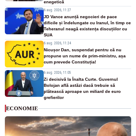
enegetică
6 aug. 2026, 11:27
JD Vance anunță negocieri de pace
dificile și îndelungate cu Iranul, în timp ce
Teheranul neagă existența discuțiilor cu
SUA
6 aug. 2026, 11:24
Nicușor Dan, suspendat pentru că nu
propune un nume de prim-ministru, așa
cum prevede Constituția!
6 aug. 2026, 11:05
Zi decisivă la Înalta Curte. Guvernul
Bolojan află astăzi dacă trebuie să
plătească aproape un miliard de euro
grefierilor
ECONOMIE