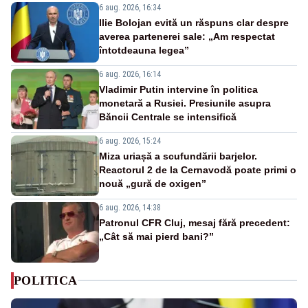
6 aug. 2026, 16:34
Ilie Bolojan evită un răspuns clar despre
averea partenerei sale: „Am respectat
întotdeauna legea”
6 aug. 2026, 16:14
Vladimir Putin intervine în politica
monetară a Rusiei. Presiunile asupra
Băncii Centrale se intensifică
6 aug. 2026, 15:24
Miza uriașă a scufundării barjelor.
Reactorul 2 de la Cernavodă poate primi o
nouă „gură de oxigen”
6 aug. 2026, 14:38
Patronul CFR Cluj, mesaj fără precedent:
„Cât să mai pierd bani?”
POLITICA