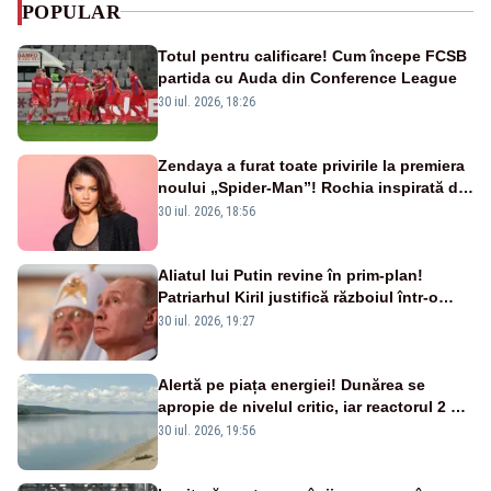
POPULAR
Totul pentru calificare! Cum începe FCSB
partida cu Auda din Conference League
30 iul. 2026, 18:26
Zendaya a furat toate privirile la premiera
noului „Spider-Man”! Rochia inspirată de
pânza de păianjen a făcut senzație
30 iul. 2026, 18:56
Aliatul lui Putin revine în prim-plan!
Patriarhul Kiril justifică războiul într-o
nouă carte
30 iul. 2026, 19:27
Alertă pe piața energiei! Dunărea se
apropie de nivelul critic, iar reactorul 2 de
la Cernavodă ar putea fi oprit
30 iul. 2026, 19:56