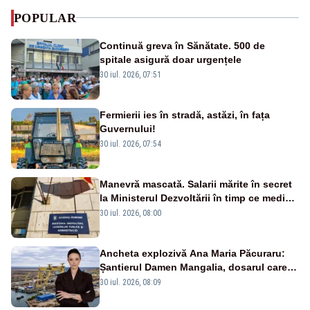
POPULAR
Continuă greva în Sănătate. 500 de
spitale asigură doar urgențele
30 iul. 2026, 07:51
Fermierii ies în stradă, astăzi, în fața
Guvernului!
30 iul. 2026, 07:54
Manevră mascată. Salarii mărite în secret
la Ministerul Dezvoltării în timp ce medicii
ies în stradă
30 iul. 2026, 08:00
Ancheta explozivă Ana Maria Păcuraru:
Șantierul Damen Mangalia, dosarul care
scufundă apărarea României
30 iul. 2026, 08:09