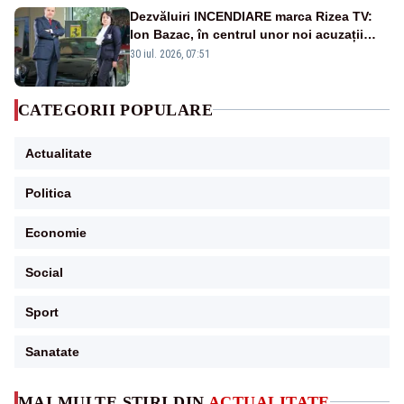
Dezvăluiri INCENDIARE marca Rizea TV:
Ion Bazac, în centrul unor noi acuzații
publice
30 iul. 2026, 07:51
CATEGORII POPULARE
Actualitate
Politica
Economie
Social
Sport
Sanatate
MAI MULTE ȘTIRI DIN
ACTUALITATE