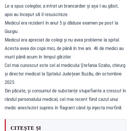
Le-a spus colegilor, a intrat un brancardier și așa l-au găsit,
apoi au început să îl resusciteze.
Medicul era rezident în anul 5 și dăduse examen pe post la
Giurgiu.
Medicul era apreciat de colegi și nu avea probleme la spital.
Acesta avea doi copii mici, de până în trei ani. 46 de medici au
murit până acum în timpul gărzilor.
Cel mai cunoscut este cel al medicului Ștefania Szabo, chirurg
și director medical la Spitalul Județean Buzău, din octombrie
2025.
Din păcate, și consumul de substanțe stupefiante a crescut în
rândul personalului medical, cel mai recent fiind cazul unui
medic anestezist suprins în flagrant când își injecta morfină.
CITEȘTE ȘI