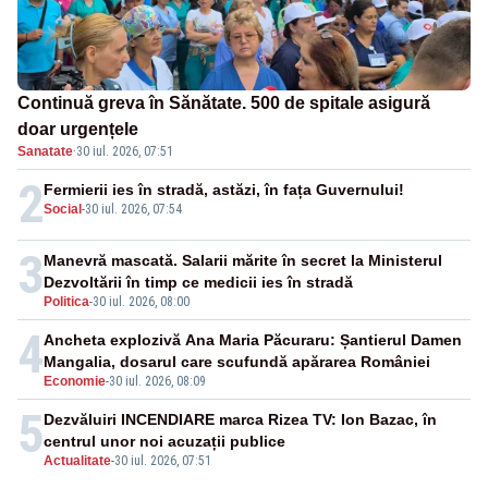
Continuă greva în Sănătate. 500 de spitale asigură
doar urgențele
Sanatate
·
30 iul. 2026, 07:51
2
Fermierii ies în stradă, astăzi, în fața Guvernului!
Social
-
30 iul. 2026, 07:54
3
Manevră mascată. Salarii mărite în secret la Ministerul
Dezvoltării în timp ce medicii ies în stradă
Politica
-
30 iul. 2026, 08:00
4
Ancheta explozivă Ana Maria Păcuraru: Șantierul Damen
Mangalia, dosarul care scufundă apărarea României
Economie
-
30 iul. 2026, 08:09
5
Dezvăluiri INCENDIARE marca Rizea TV: Ion Bazac, în
centrul unor noi acuzații publice
Actualitate
-
30 iul. 2026, 07:51