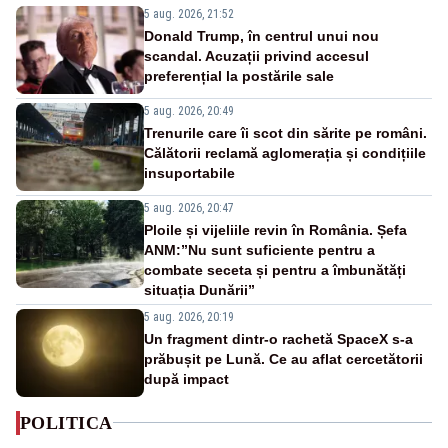
5 aug. 2026, 21:52
Donald Trump, în centrul unui nou
scandal. Acuzații privind accesul
preferențial la postările sale
5 aug. 2026, 20:49
Trenurile care îi scot din sărite pe români.
Călătorii reclamă aglomerația și condițiile
insuportabile
5 aug. 2026, 20:47
Ploile și vijeliile revin în România. Șefa
ANM:”Nu sunt suficiente pentru a
combate seceta și pentru a îmbunătăți
situația Dunării”
5 aug. 2026, 20:19
Un fragment dintr-o rachetă SpaceX s-a
prăbușit pe Lună. Ce au aflat cercetătorii
după impact
POLITICA