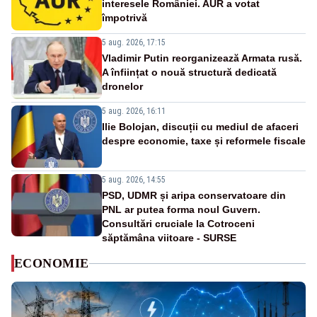
interesele României. AUR a votat
împotrivă
5 aug. 2026, 17:15
Vladimir Putin reorganizează Armata rusă.
A înființat o nouă structură dedicată
dronelor
5 aug. 2026, 16:11
Ilie Bolojan, discuții cu mediul de afaceri
despre economie, taxe și reformele fiscale
5 aug. 2026, 14:55
PSD, UDMR și aripa conservatoare din
PNL ar putea forma noul Guvern.
Consultări cruciale la Cotroceni
săptămâna viitoare - SURSE
ECONOMIE