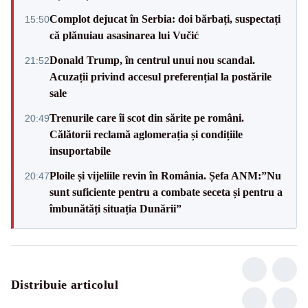
Complot dejucat în Serbia: doi bărbați, suspectați
15:50
că plănuiau asasinarea lui Vučić
Donald Trump, în centrul unui nou scandal.
21:52
Acuzații privind accesul preferențial la postările
sale
Trenurile care îi scot din sărite pe români.
20:49
Călătorii reclamă aglomerația și condițiile
insuportabile
Ploile și vijeliile revin în România. Șefa ANM:”Nu
20:47
sunt suficiente pentru a combate seceta și pentru a
îmbunătăți situația Dunării”
Distribuie articolul