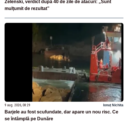
Zelenski, verdict după 40 de zile de atacuri: „Sunt
mulțumit de rezultat”
9 aug. 2026, 08:29
Ionuț Nichita
Barjele au fost scufundate, dar apare un nou risc. Ce
se întâmplă pe Dunăre