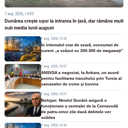
7 aug. 2026, 14:03
Dunărea crește ușor la intrarea în țară, dar rămâne mult
sub media lunii august
7 aug. 2026, 13:02
În intervalul orar de seară, consumul de
curent „a scăzut cu 200-300 de megawați”
7 aug. 2026, 10:57
ANSVSA a negociat, la Ankara, un acord
pentru facilitarea tranzitului prin Turcia al
carcaselor de ovine și bovine
7 aug. 2026, 10:51
Bolojan: Nivelul Dunării asigură o
funcționare a centralei de la Cernavodă
de patru-cinci zile dacă debitele vor
scădea
7 aug. 2026, 10:43