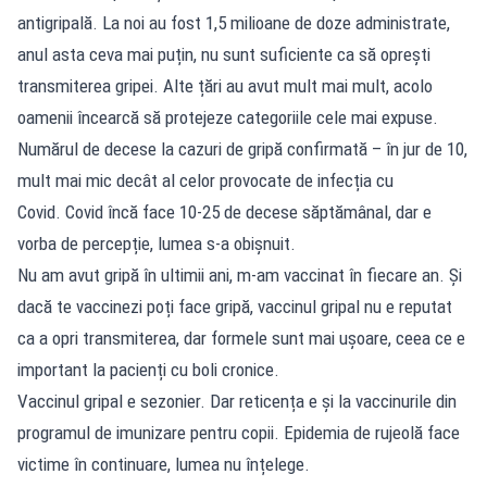
antigripală. La noi au fost 1,5 milioane de doze administrate,
anul asta ceva mai puțin, nu sunt suficiente ca să oprești
transmiterea gripei. Alte țări au avut mult mai mult, acolo
oamenii încearcă să protejeze categoriile cele mai expuse.
Numărul de decese la cazuri de gripă confirmată – în jur de 10,
mult mai mic decât al celor provocate de infecția cu
Covid. Covid încă face 10-25 de decese săptămânal, dar e
vorba de percepție, lumea s-a obișnuit.
Nu am avut gripă în ultimii ani, m-am vaccinat în fiecare an. Și
dacă te vaccinezi poți face gripă, vaccinul gripal nu e reputat
ca a opri transmiterea, dar formele sunt mai ușoare, ceea ce e
important la pacienți cu boli cronice.
Vaccinul gripal e sezonier. Dar reticența e și la vaccinurile din
programul de imunizare pentru copii. Epidemia de rujeolă face
victime în continuare, lumea nu înțelege.