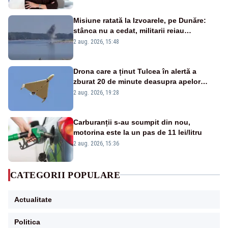
Misiune ratată la Izvoarele, pe Dunăre:
stânca nu a cedat, militarii reiau
detonările luni – VIDEO
2 aug. 2026, 15:48
Drona care a ținut Tulcea în alertă a
zburat 20 de minute deasupra apelor
României. Au fost ridicate două F-16
2 aug. 2026, 19:28
Carburanții s-au scumpit din nou,
motorina este la un pas de 11 lei/litru
2 aug. 2026, 15:36
CATEGORII POPULARE
Actualitate
Politica