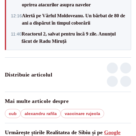
oprirea atacurilor asupra navelor
Alertă pe Vârful Moldoveanu. Un bărbat de 80 de
12:16
ani a dispărut în timpul coborârii
Reactorul 2, salvat pentru încă 9 zile. Anunțul
11:40
făcut de Radu Miruță
Distribuie articolul
Mai multe articole despre
cub
alexandru rafila
vaccinare rujeola
Urmărește știrile Realitatea de Sibiu și pe
Google