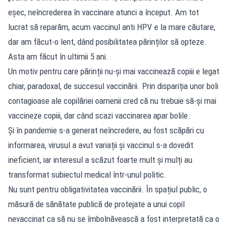
eșec, neîncrederea în vaccinare atunci a început. Am tot
lucrat să reparăm, acum vaccinul anti HPV e la mare căutare,
dar am făcut-o lent, dând posibilitatea părinților să opteze.
Asta am făcut în ultimii 5 ani.
Un motiv pentru care părinții nu-și mai vaccinează copiii e legat
chiar, paradoxal, de succesul vaccinării. Prin dispariția unor boli
contagioase ale copilăriei oamenii cred că nu trebuie să-și mai
vaccineze copiii, dar când scazi vaccinarea apar bolile.
Și în pandemie s-a generat neîncredere, au fost scăpări cu
informarea, virusul a avut variații și vaccinul s-a dovedit
ineficient, iar interesul a scăzut foarte mult și mulți au
transformat subiectul medical într-unul politic.
Nu sunt pentru obligativitatea vaccinării. În spațiul public, o
măsură de sănătate publică de protejate a unui copil
nevaccinat ca să nu se îmbolnăvească a fost interpretată ca o