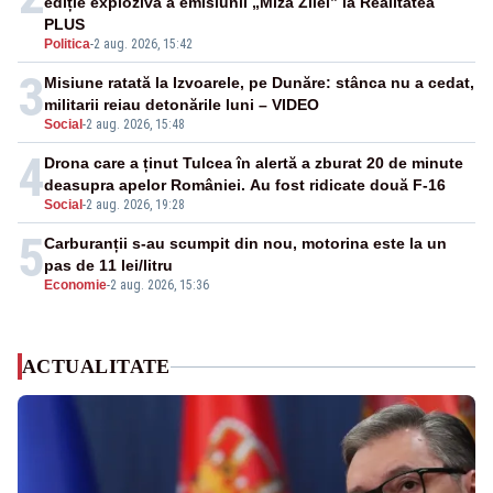
ediție explozivă a emisiunii „Miza Zilei” la Realitatea
PLUS
Politica
-
2 aug. 2026, 15:42
3
Misiune ratată la Izvoarele, pe Dunăre: stânca nu a cedat,
militarii reiau detonările luni – VIDEO
Social
-
2 aug. 2026, 15:48
4
Drona care a ținut Tulcea în alertă a zburat 20 de minute
deasupra apelor României. Au fost ridicate două F-16
Social
-
2 aug. 2026, 19:28
5
Carburanții s-au scumpit din nou, motorina este la un
pas de 11 lei/litru
Economie
-
2 aug. 2026, 15:36
ACTUALITATE