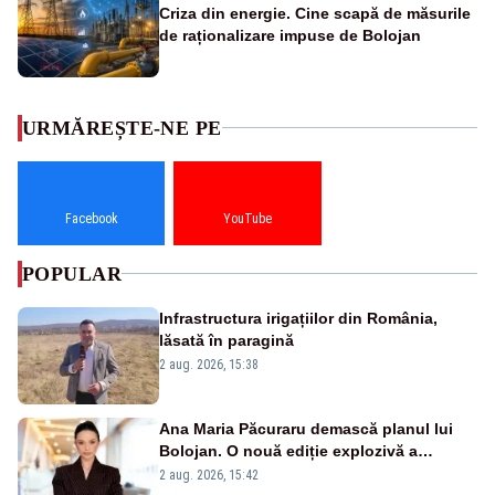
Criza din energie. Cine scapă de măsurile
de raționalizare impuse de Bolojan
URMĂREȘTE-NE PE
Facebook
YouTube
POPULAR
Infrastructura irigațiilor din România,
lăsată în paragină
2 aug. 2026, 15:38
Ana Maria Păcuraru demască planul lui
Bolojan. O nouă ediție explozivă a
emisiunii „Miza Zilei” la Realitatea PLUS
2 aug. 2026, 15:42