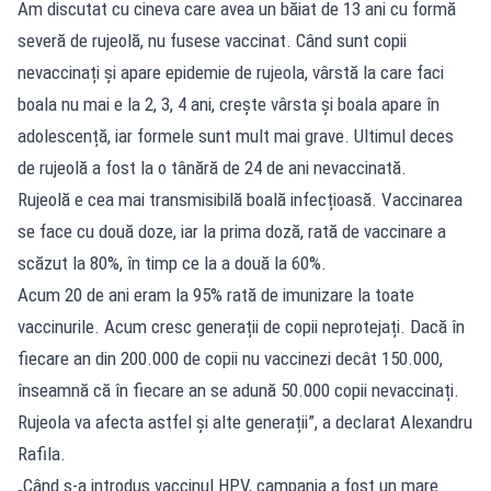
Am discutat cu cineva care avea un băiat de 13 ani cu formă
severă de rujeolă, nu fusese vaccinat. Când sunt copii
nevaccinați și apare epidemie de rujeola, vârstă la care faci
boala nu mai e la 2, 3, 4 ani, crește vârsta și boala apare în
adolescență, iar formele sunt mult mai grave. Ultimul deces
de rujeolă a fost la o tânără de 24 de ani nevaccinată.
Rujeolă e cea mai transmisibilă boală infecțioasă. Vaccinarea
se face cu două doze, iar la prima doză, rată de vaccinare a
scăzut la 80%, în timp ce la a două la 60%.
Acum 20 de ani eram la 95% rată de imunizare la toate
vaccinurile. Acum cresc generații de copii neprotejați. Dacă în
fiecare an din 200.000 de copii nu vaccinezi decât 150.000,
înseamnă că în fiecare an se adună 50.000 copii nevaccinați.
Rujeola va afecta astfel și alte generații”, a declarat Alexandru
Rafila.
„Când s-a introdus vaccinul HPV, campania a fost un mare