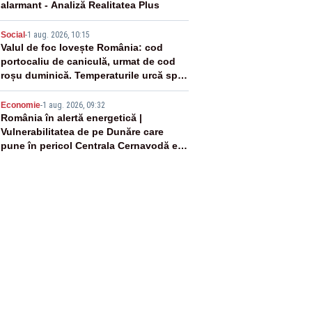
alarmant - Analiză Realitatea Plus
4
Social
-
1 aug. 2026, 10:15
Valul de foc lovește România: cod
portocaliu de caniculă, urmat de cod
roșu duminică. Temperaturile urcă spre
40°C
5
Economie
-
1 aug. 2026, 09:32
România în alertă energetică |
Vulnerabilitatea de pe Dunăre care
pune în pericol Centrala Cernavodă era
cunoscută de pe vremea lui Ceaușescu