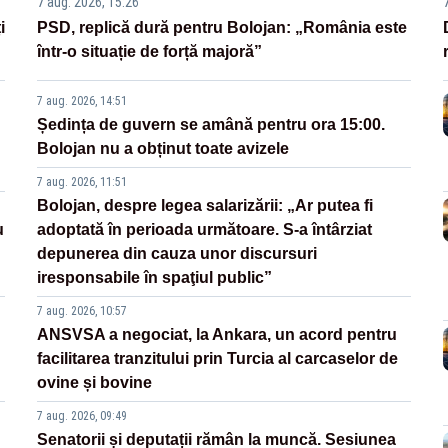
7 aug. 2026, 15:26
i
PSD, replică dură pentru Bolojan: „România este
într-o situație de forță majoră”
7 aug. 2026, 14:51
Ședința de guvern se amână pentru ora 15:00.
Bolojan nu a obținut toate avizele
7 aug. 2026, 11:51
Bolojan, despre legea salarizării: „Ar putea fi
u
adoptată în perioada următoare. S-a întârziat
depunerea din cauza unor discursuri
iresponsabile în spaţiul public”
7 aug. 2026, 10:57
ANSVSA a negociat, la Ankara, un acord pentru
facilitarea tranzitului prin Turcia al carcaselor de
ovine și bovine
7 aug. 2026, 09:49
Senatorii și deputații rămân la muncă. Sesiunea