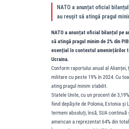
NATO a anunțat oficial bilanțu
au reușit să atingă pragul min
NATO a anunțat oficial bilanțul pe an
să atingă pragul minim de 2% din PIB
esențial în contextul amenințărilor t
Ucraina.
Conform raportului anual al Alianței, 
militare cu peste 19% în 2024. Cu to
ating pragul minim stabilit.
Statele Unite, cu un procent de 3,19% d
fiind depășite de Polonia, Estonia și L
termeni absoluți, însă, SUA continuă 
american a reprezentat 64% din totalu