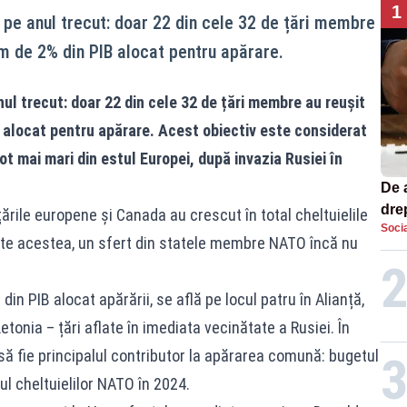
1
l pe anul trecut: doar 22 din cele 32 de țări membre
im de 2% din PIB alocat pentru apărare.
ul trecut: doar 22 din cele 32 de țări membre au reușit
 alocat pentru apărare. Acest obiectiv este considerat
ot mai mari din estul Europei, după invazia Rusiei în
De 
dre
țările europene și Canada au crescut în total cheltuielile
Socia
str
ate acestea, un sfert din statele membre NATO încă nu
in PIB alocat apărării, se află pe locul patru în Alianță,
etonia – țări aflate în imediata vecinătate a Rusiei. În
să fie principalul contributor la apărarea comună: bugetul
l cheltuielilor NATO în 2024.