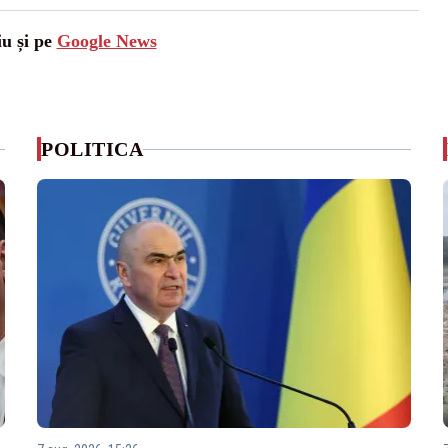
iu și pe
Google News
POLITICA