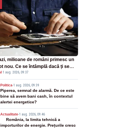
azi, milioane de români primesc un
pt nou. Ce se întâmplă dacă ți se
l
·
1 aug. 2026, 09:37
ică un produs
2
Politica
-
1 aug. 2026, 09:39
Piperea, semnal de alarmă. De ce este
bine să avem bani cash, în contextul
alertei energetice?
3
Actualitate
-
1 aug. 2026, 09:46
România, la limita tehnică a
importurilor de energie. Prețurile cresc