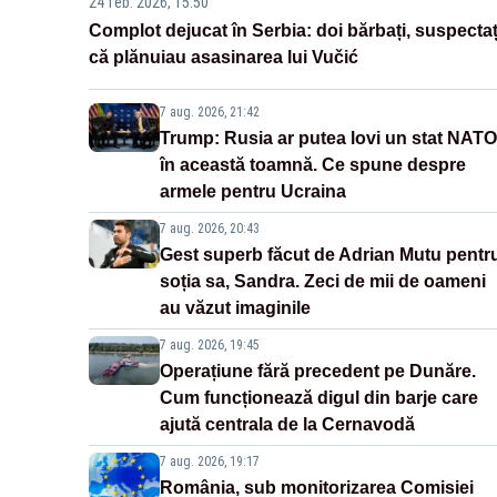
24 feb. 2026, 15:50
Complot dejucat în Serbia: doi bărbați, suspectaț
că plănuiau asasinarea lui Vučić
7 aug. 2026, 21:42
Trump: Rusia ar putea lovi un stat NATO
în această toamnă. Ce spune despre
armele pentru Ucraina
7 aug. 2026, 20:43
Gest superb făcut de Adrian Mutu pentr
soția sa, Sandra. Zeci de mii de oameni
au văzut imaginile
7 aug. 2026, 19:45
Operațiune fără precedent pe Dunăre.
Cum funcționează digul din barje care
ajută centrala de la Cernavodă
7 aug. 2026, 19:17
România, sub monitorizarea Comisiei