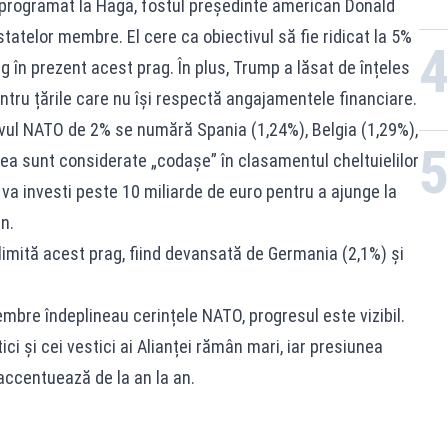
 programat la Haga, fostul președinte american Donald
atelor membre. El cere ca obiectivul să fie ridicat la 5%
ing în prezent acest prag. În plus, Trump a lăsat de înțeles
entru țările care nu își respectă angajamentele financiare.
tivul NATO de 2% se numără Spania (1,24%), Belgia (1,29%),
tea sunt considerate „codașe” în clasamentul cheltuielilor
va investi peste 10 miliarde de euro pentru a ajunge la
n.
 limită acest prag, fiind devansată de Germania (2,1%) și
mbre îndeplineau cerințele NATO, progresul este vizibil.
ici și cei vestici ai Alianței rămân mari, iar presiunea
accentuează de la an la an.