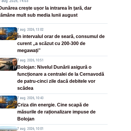
7 aug. 2026, 14:03
Dunărea crește ușor la intrarea în țară, dar
rămâne mult sub media lunii august
7 aug. 2026, 13:02
În intervalul orar de seară, consumul de
curent „a scăzut cu 200-300 de
megawați”
7 aug. 2026, 10:51
Bolojan: Nivelul Dunării asigură o
funcționare a centralei de la Cernavodă
de patru-cinci zile dacă debitele vor
scădea
7 aug. 2026, 10:43
Criza din energie. Cine scapă de
măsurile de raționalizare impuse de
Bolojan
7 aug. 2026, 10:01