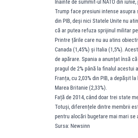
Înainte de summit-ul NATO din iunie,
Trump face presiuni intense asupra st
din PIB, deși nici Statele Unite nu at
că ar putea refuza sprijinul militar p
Printre țările care nu au atins obiec
Canada (1,45%) și Italia (1,5%). Aces
de apărare. Spania a anunțat însă că 
pragul de 2% până la finalul acestui a
Franța, cu 2,03% din PIB, a depășit la
Marea Britanie (2,33%).
Față de 2014, când doar trei state me
Totuși, diferențele dintre membrii est
pentru alocări bugetare mai mari se 
Sursa: Newsinn