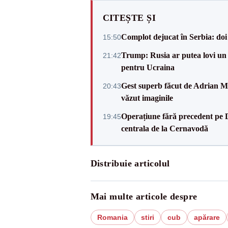
CITEȘTE ȘI
Complot dejucat în Serbia: doi 
15:50
Trump: Rusia ar putea lovi un
21:42
pentru Ucraina
Gest superb făcut de Adrian Mu
20:43
văzut imaginile
Operațiune fără precedent pe 
19:45
centrala de la Cernavodă
Distribuie articolul
Mai multe articole despre
Romania
stiri
cub
apărare