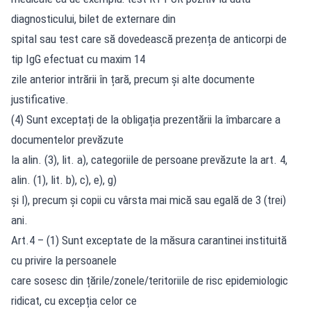
diagnosticului, bilet de externare din
spital sau test care să dovedească prezența de anticorpi de
tip IgG efectuat cu maxim 14
zile anterior intrării în țară, precum și alte documente
justificative.
(4) Sunt exceptați de la obligația prezentării la îmbarcare a
documentelor prevăzute
la alin. (3), lit. a), categoriile de persoane prevăzute la art. 4,
alin. (1), lit. b), c), e), g)
și l), precum și copii cu vârsta mai mică sau egală de 3 (trei)
ani.
Art.4 – (1) Sunt exceptate de la măsura carantinei instituită
cu privire la persoanele
care sosesc din țările/zonele/teritoriile de risc epidemiologic
ridicat, cu excepția celor ce