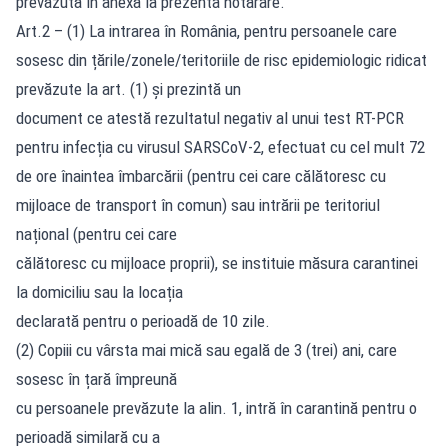
prevăzută în anexă la prezenta hotărâre.
Art.2 – (1) La intrarea în România, pentru persoanele care
sosesc din țările/zonele/teritoriile de risc epidemiologic ridicat
prevăzute la art. (1) și prezintă un
document ce atestă rezultatul negativ al unui test RT-PCR
pentru infecția cu virusul SARSCoV-2, efectuat cu cel mult 72
de ore înaintea îmbarcării (pentru cei care călătoresc cu
mijloace de transport în comun) sau intrării pe teritoriul
național (pentru cei care
călătoresc cu mijloace proprii), se instituie măsura carantinei
la domiciliu sau la locația
declarată pentru o perioadă de 10 zile.
(2) Copiii cu vârsta mai mică sau egală de 3 (trei) ani, care
sosesc în țară împreună
cu persoanele prevăzute la alin. 1, intră în carantină pentru o
perioadă similară cu a