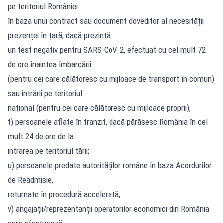
pe teritoriul României
în baza unui contract sau document doveditor al necesității
prezenței în țară, dacă prezintă
un test negativ pentru SARS-CoV-2, efectuat cu cel mult 72
de ore înaintea îmbarcării
(pentru cei care călătoresc cu mijloace de transport în comun)
sau intrării pe teritoriul
național (pentru cei care călătoresc cu mijloace proprii);
t) persoanele aflate în tranzit, dacă părăsesc România în cel
mult 24 de ore de la
intrarea pe teritoriul tării;
u) persoanele predate autorităților române în baza Acordurilor
de Readmisie,
returnate în procedură accelerată;
v) angajații/reprezentanții operatorilor economici din România
care efectuează