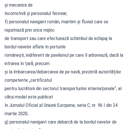
și mecanicii de
locomotivă şi personalul feroviar;
f) personalul navigant român, maritim şi fluvial care se
repatriază prin orice mijloc
de transport sau care efectuează schimbul de echipaj la
bordul navelor aflate în porturile
româneşti, indiferent de pavilionul pe care îl arborează, dacă la
intrarea în ţară, precum
şi la îmbarcarea/debarcarea de pe navă, prezintă autorităţilor
competente „certificatul
pentru lucrătorii din sectorul transporturilor internaţionale“, al
cărui model este publicat
în Jurnalul Oficial al Uniunii Europene, seria C, nr. 96 I din 24
martie 2020;
g) personalul navigant care debarcă de la bordul navelor de