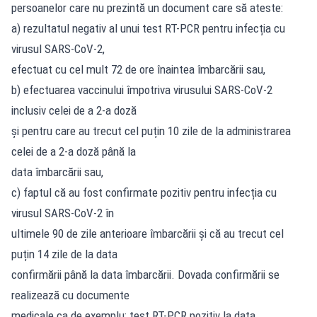
persoanelor care nu prezintă un document care să ateste:
a) rezultatul negativ al unui test RT-PCR pentru infecția cu
virusul SARS-CoV-2,
efectuat cu cel mult 72 de ore înaintea îmbarcării sau,
b) efectuarea vaccinului împotriva virusului SARS-CoV-2
inclusiv celei de a 2-a doză
și pentru care au trecut cel puțin 10 zile de la administrarea
celei de a 2-a doză până la
data îmbarcării sau,
c) faptul că au fost confirmate pozitiv pentru infecția cu
virusul SARS-CoV-2 în
ultimele 90 de zile anterioare îmbarcării și că au trecut cel
puțin 14 zile de la data
confirmării până la data îmbarcării. Dovada confirmării se
realizează cu documente
medicale ca de exemplu: test RT-PCR pozitiv la data