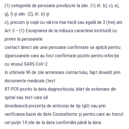
(1) categoriile de persoane prevăzute la alin. (1) lit. b), c), e),
g), l) și alin. (2), lit. b) și
c), precum și copii cu vârsta mai mică sau egală de 3 (trei) ani.
Art.5 – (1) Exceptarea de la măsura carantinei instituită cu
privire la persoanele
contact direct ale unei persoane confirmate se aplică pentru:
a)persoanele care au fost confirmate pozitiv pentru infecția
cu virusul SARS-CoV-2
în ultimele 90 de zile anterioare contactului, fapt dovedit prin
documente medicale (test
RT-PCR pozitiv la data diagnosticului, bilet de externare din
spital sau test care să
dovedească prezența de anticorpi de tip IgG) sau prin
verificarea bazei de date Coronaforms și pentru care au trecut
cel puțin 14 zile de la data confirmării până la data