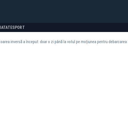
NATATE
SPORT
area inversă a început: doar o zi până la votul pe moțiunea pentru debarcarea l