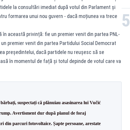
idele la consultări imediat după votul din Parlament și
ntru formarea unui nou guvern - dacă moțiunea va trece
în această privință: fie un premier venit din partea PNL-
 un premier venit din partea Partidului Social Democrat
tea președintelui, dacă partidele nu reușesc să se
asă în momentul de față și totul depinde de votul care va
bărbați, suspectați că plănuiau asasinarea lui Vučić
Trump. Avertisment dur după planul de foraj
ri din parcuri fotovoltaice. Șapte persoane, arestate