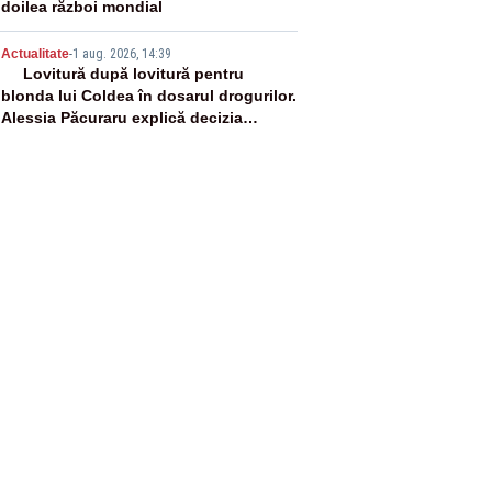
doilea război mondial
5
Actualitate
-
1 aug. 2026, 14:39
Lovitură după lovitură pentru
blonda lui Coldea în dosarul drogurilor.
Alessia Păcuraru explică decizia
magistraților