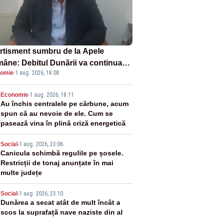
rtisment sumbru de la Apele
âne: Debitul Dunării va continua
omie
·
1 aug. 2026, 18:08
scadă. Cernavodă s-ar putea închide
 zile
2
Economie
-
1 aug. 2026, 18:11
Au închis centralele pe cărbune, acum
spun că au nevoie de ele. Cum se
pasează vina în plină criză energetică
3
Social
-
1 aug. 2026, 23:06
Canicula schimbă regulile pe șosele.
Restricții de tonaj anunțate în mai
multe județe
4
Social
-
1 aug. 2026, 23:10
Dunărea a secat atât de mult încât a
scos la suprafață nave naziste din al