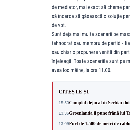
de mediator, mai exact să cheme part
să încerce să găsească o soluție pe
de vot.
Sunt deja mai multe scenarii pe masă 
tehnocrat sau membru de partid - fie
sau chiar o propunere venită din par
înțeleagă. Toate scenariile sunt pe m
avea loc mâine, la ora 11.00.
CITEȘTE ȘI
Complot dejucat în Serbia: doi 
15:50
Groenlanda îi pune frână lui 
13:35
Furt de 1.500 de metri de cablu
13:09