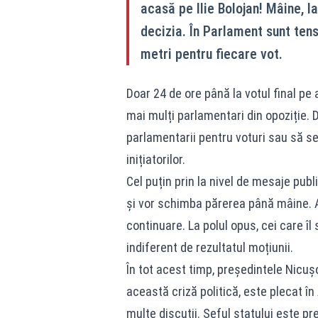
acasă pe Ilie Bolojan! Mâine, la
decizia. În Parlament sunt tens
metri pentru fiecare vot.
Doar 24 de ore până la votul final pe
mai mulți parlamentari din opoziție. 
parlamentarii pentru voturi sau să se
inițiatorilor.
Cel puțin prin la nivel de mesaje publ
și vor schimba părerea până mâine. A
continuare. La polul opus, cei care îl 
indiferent de rezultatul moțiunii.
În tot acest timp, președintele Nicușo
această criză politică, este plecat 
multe discuții. Șeful statului este pr