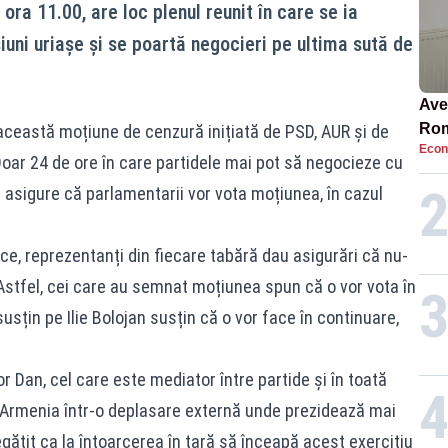
 ora 11.00, are loc plenul reunit în care se ia
iuni uriașe și se poartă negocieri pe ultima sută de
Ave
Rom
 această moțiune de cenzură inițiată de PSD, AUR și de
Econ
să 
Doar 24 de ore în care partidele mai pot să negocieze cu
în 4
 asigure că parlamentarii vor vota moțiunea, în cazul
ice, reprezentanți din fiecare tabără dau asigurări că nu-
stfel, cei care au semnat moțiunea spun că o vor vota în
susțin pe Ilie Bolojan susțin că o vor face în continuare,
r Dan, cel care este mediator între partide și în toată
în Armenia într-o deplasare externă unde prezidează mai
egătit ca la întoarcerea în țară să înceapă acest exercițiu