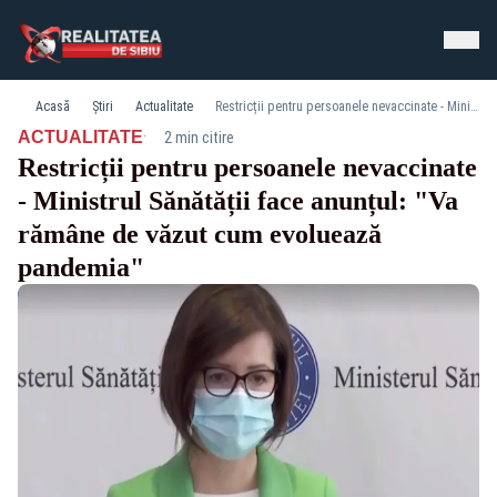
Acasă
Știri
Actualitate
Restricții pentru persoanele nevaccinate - Ministrul Sănătății face anunțul: "Va rămâne de văzut cum evoluează pandemia"
·
ACTUALITATE
2 min citire
Restricții pentru persoanele nevaccinate
- Ministrul Sănătății face anunțul: "Va
rămâne de văzut cum evoluează
pandemia"