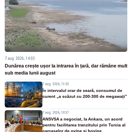
7 aug. 2026, 14:03
Dunărea crește ușor la intrarea în țară, dar rămâne mult
sub media lunii august
7 aug. 2026, 13:02
În intervalul orar de seară, consumul de
curent „a scăzut cu 200-300 de megawați”
7 aug. 2026, 10:57
ANSVSA a negociat, la Ankara, un acord
pentru facilitarea tranzitului prin Turcia al
carcaselor de ovine și bovine