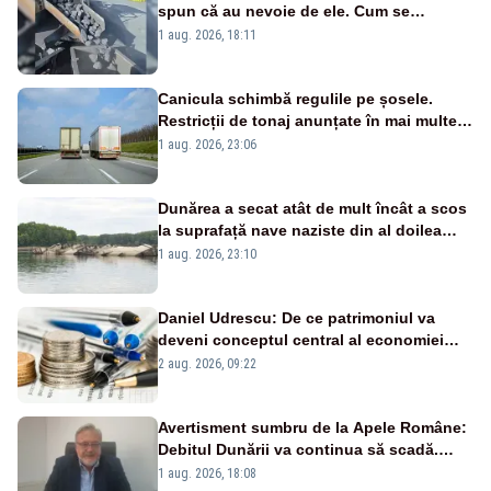
spun că au nevoie de ele. Cum se
pasează vina în plină criză energetică
1 aug. 2026, 18:11
Canicula schimbă regulile pe șosele.
Restricții de tonaj anunțate în mai multe
județe
1 aug. 2026, 23:06
Dunărea a secat atât de mult încât a scos
la suprafață nave naziste din al doilea
război mondial
1 aug. 2026, 23:10
Daniel Udrescu: De ce patrimoniul va
deveni conceptul central al economiei
viitoare?
2 aug. 2026, 09:22
Avertisment sumbru de la Apele Române:
Debitul Dunării va continua să scadă.
Cernavodă s-ar putea închide în 4 zile
1 aug. 2026, 18:08