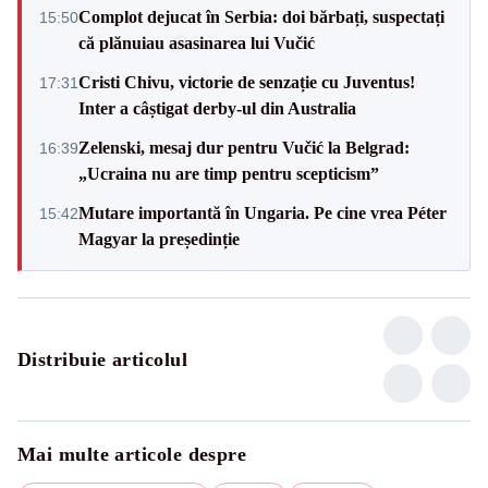
Complot dejucat în Serbia: doi bărbați, suspectați
15:50
că plănuiau asasinarea lui Vučić
Cristi Chivu, victorie de senzație cu Juventus!
17:31
Inter a câștigat derby-ul din Australia
Zelenski, mesaj dur pentru Vučić la Belgrad:
16:39
„Ucraina nu are timp pentru scepticism”
Mutare importantă în Ungaria. Pe cine vrea Péter
15:42
Magyar la președinție
Distribuie articolul
Mai multe articole despre