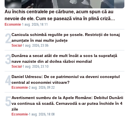
Au închis centralele pe cărbune, acum spun că au
nevoie de ele. Cum se pasează vina în plină criză
Economie
·
1 aug. 2026, 18:11
energetică
2
Canicula schimbă regulile pe șosele. Restricții de tonaj
anunțate în mai multe județe
Social
-
1 aug. 2026, 23:06
3
Dunărea a secat atât de mult încât a scos la suprafață
nave naziste din al doilea război mondial
Social
-
1 aug. 2026, 23:10
4
Daniel Udrescu: De ce patrimoniul va deveni conceptul
central al economiei viitoare?
Economie
-
2 aug. 2026, 09:22
5
Avertisment sumbru de la Apele Române: Debitul Dunării
va continua să scadă. Cernavodă s-ar putea închide în 4
zile
Economie
-
1 aug. 2026, 18:08