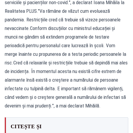
serviciile și pacienților non-covid.", a declarat Ioana Mihăila la
Realitatea PLUS."Va rămâne de văzut cum evoluează
pandemia. Restricțiile cred că trebuie să vizeze persoanele
nevaccinate.Conform discuțiilor cu ministrul educației și
muncii ne gândim să extindem programele de testare
perioadică pentru personalul care lucrează în școli. Vom
merge înainte cu propunerea de a testa periodic persoanele la
risc.Cred că relaxarile și restricțiile trebuie să depindă mai ales
de incidența. În momentul acesta nu există cifre extrem de
alarmante însă există o creștere a numărului de persoane
infectate cu tulpină delta. E important să rămânem vigilenți,
când vedem și o creștere generală a numărului de infectari să
devenim și mai prudenți.", a mai declarat Mihăilă.
CITEȘTE ȘI