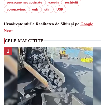
persoane nevaccinate
vaccin
restrictii
coronavirus
cub
stiri
USR
Urmărește știrile Realitatea de Sibiu și pe
Google
News
CELE MAI CITITE
1