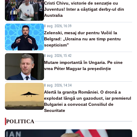
Cristi Chivu, victorie de senzație cu
Juventus! Inter a câștigat derby-ul din
Australia
8 aug. 2026, 16:39
Zelenski, mesaj dur pentru Vučić la
Belgrad: „Ucraina nu are timp pentru
scepticism”
8 aug. 2026, 15:42
Mutare importantă în Ungaria. Pe cine
vrea Péter Magyar la președinție
8 aug. 2026, 14:34
Alertă la granița României. O dronă a
explodat lângă un gazoduct, iar premierul
Bulgariei a convocat Consiliul de
Securitate
POLITICA