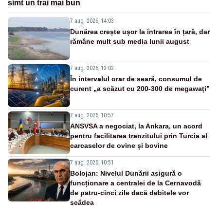
simt un trai mai bun
7 aug. 2026, 14:03
Dunărea crește ușor la intrarea în țară, dar
rămâne mult sub media lunii august
7 aug. 2026, 13:02
În intervalul orar de seară, consumul de
curent „a scăzut cu 200-300 de megawați”
7 aug. 2026, 10:57
ANSVSA a negociat, la Ankara, un acord
pentru facilitarea tranzitului prin Turcia al
carcaselor de ovine și bovine
7 aug. 2026, 10:51
Bolojan: Nivelul Dunării asigură o
funcționare a centralei de la Cernavodă
de patru-cinci zile dacă debitele vor
scădea