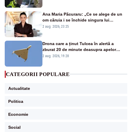
Ana Maria Păcuraru: „Ce se alege de un
om căruia i se închide singura lui
portiță?”
2 aug. 2026, 23:25
Drona care a ținut Tulcea în alertă a
zburat 20 de minute deasupra apelor
României. Au fost ridicate două F-16
2 aug. 2026, 19:28
CATEGORII POPULARE
Actualitate
Politica
Economie
Social