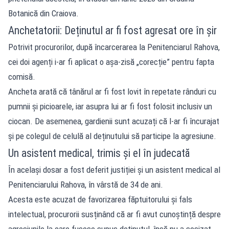
Botanică din Craiova.
Anchetatorii: Deținutul ar fi fost agresat ore în șir
Potrivit procurorilor, după încarcerarea la Penitenciarul Rahova,
cei doi agenți i-ar fi aplicat o așa-zisă „corecție” pentru fapta
comisă.
Ancheta arată că tânărul ar fi fost lovit în repetate rânduri cu
pumnii și picioarele, iar asupra lui ar fi fost folosit inclusiv un
ciocan. De asemenea, gardienii sunt acuzați că l-ar fi încurajat
și pe colegul de celulă al deținutului să participe la agresiune.
Un asistent medical, trimis și el în judecată
În același dosar a fost deferit justiției și un asistent medical al
Penitenciarului Rahova, în vârstă de 34 de ani.
Acesta este acuzat de favorizarea făptuitorului și fals
intelectual, procurorii susținând că ar fi avut cunoștință despre
agresiunile la care fusese supus deținutul, însă nu a sesizat