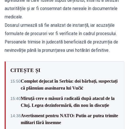
autoritățile și ar fi consemnat date nereale în documentele
medicale.
Dosarul urmează să fie analizat de instanță, iar acuzațiile
formulate de procurori vor fi verificate în cadrul procesului.
Persoanele trimise în judecată beneficiază de prezumția de
nevinovăție până la pronunțarea unei hotărâri definitive.
CITEȘTE ȘI
Complot dejucat în Serbia: doi bărbați, suspectați
15:50
că plănuiau asasinarea lui Vučić
Miruță cere o măsură radicală după atacul de la
15:40
Cluj. Legea dezinformării, din nou în discuție
Avertisment pentru NATO: Putin ar putea trimite
14:38
militari fără însemne