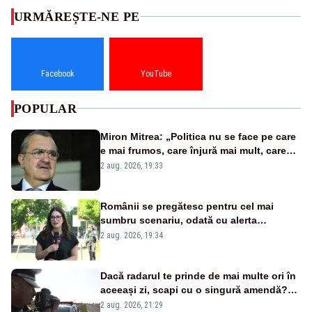
URMĂREȘTE-NE PE
Facebook
YouTube
POPULAR
Miron Mitrea: „Politica nu se face pe care
e mai frumos, care înjură mai mult, care
țipă mai tare, ci pe proiecte”
2 aug. 2026, 19:33
Românii se pregătesc pentru cel mai
sumbru scenariu, odată cu alerta
energetică
2 aug. 2026, 19:34
Dacă radarul te prinde de mai multe ori în
aceeași zi, scapi cu o singură amendă?
Ce spune legea
2 aug. 2026, 21:29