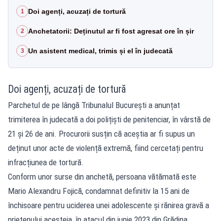
Doi agenți, acuzați de tortură
1
Anchetatorii: Deținutul ar fi fost agresat ore în șir
2
Un asistent medical, trimis și el în judecată
3
Doi agenți, acuzați de tortură
Parchetul de pe lângă Tribunalul București a anunțat
trimiterea în judecată a doi polițiști de penitenciar, în vârstă de
21 și 26 de ani. Procurorii susțin că aceștia ar fi supus un
deținut unor acte de violență extremă, fiind cercetați pentru
infracțiunea de tortură.
Conform unor surse din anchetă, persoana vătămată este
Mario Alexandru Fojică, condamnat definitiv la 15 ani de
închisoare pentru uciderea unei adolescente și rănirea gravă a
prietenului acesteia, în atacul din iunie 2023 din Grădina