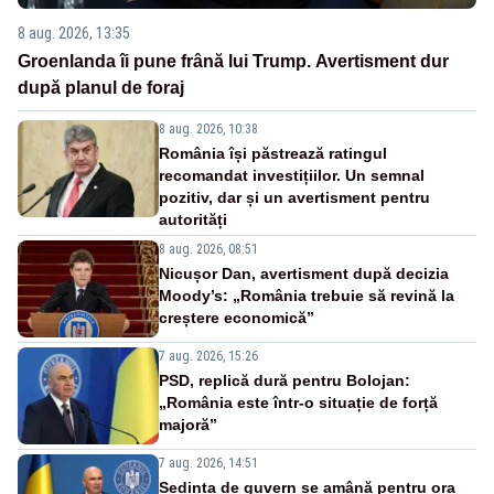
8 aug. 2026, 13:35
Groenlanda îi pune frână lui Trump. Avertisment dur
după planul de foraj
8 aug. 2026, 10:38
România își păstrează ratingul
recomandat investițiilor. Un semnal
pozitiv, dar și un avertisment pentru
autorități
8 aug. 2026, 08:51
Nicușor Dan, avertisment după decizia
Moody’s: „România trebuie să revină la
creștere economică”
7 aug. 2026, 15:26
PSD, replică dură pentru Bolojan:
„România este într-o situație de forță
majoră”
7 aug. 2026, 14:51
Ședința de guvern se amână pentru ora