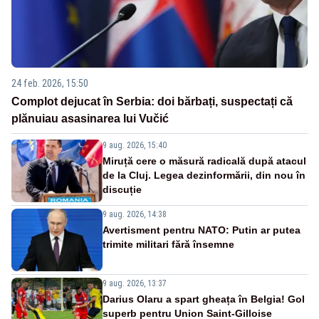
24 feb. 2026, 15:50
Complot dejucat în Serbia: doi bărbați, suspectați că
plănuiau asasinarea lui Vučić
9 aug. 2026, 15:40
Miruță cere o măsură radicală după atacul
de la Cluj. Legea dezinformării, din nou în
discuție
9 aug. 2026, 14:38
Avertisment pentru NATO: Putin ar putea
trimite militari fără însemne
9 aug. 2026, 13:37
Darius Olaru a spart gheața în Belgia! Gol
superb pentru Union Saint-Gilloise