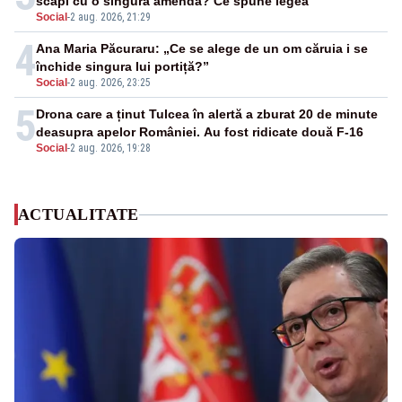
scapi cu o singură amendă? Ce spune legea
Social
-
2 aug. 2026, 21:29
4
Ana Maria Păcuraru: „Ce se alege de un om căruia i se
închide singura lui portiță?”
Social
-
2 aug. 2026, 23:25
5
Drona care a ținut Tulcea în alertă a zburat 20 de minute
deasupra apelor României. Au fost ridicate două F-16
Social
-
2 aug. 2026, 19:28
ACTUALITATE