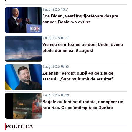
9 aug. 2026, 10:51
Joe Biden, vești îngrijorătoare despre
cancer. Boala s-a extins
9 aug. 2026, 09:37
Vremea se întoarce pe dos. Unde lovesc
ploile duminică, 9 august
9 aug. 2026, 09:35
Zelenski, verdict după 40 de zile de
atacuri: „Sunt mulțumit de rezultat”
9 aug. 2026, 08:29
Barjele au fost scufundate, dar apare un
nou risc. Ce se întâmplă pe Dunăre
POLITICA