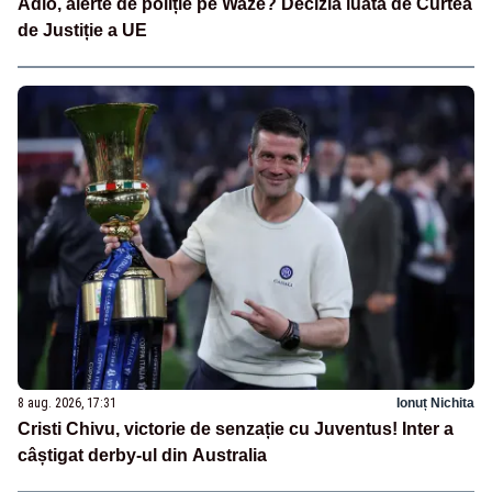
Adio, alerte de poliție pe Waze? Decizia luată de Curtea
de Justiție a UE
8 aug. 2026, 17:31
Ionuț Nichita
Cristi Chivu, victorie de senzație cu Juventus! Inter a
câștigat derby-ul din Australia