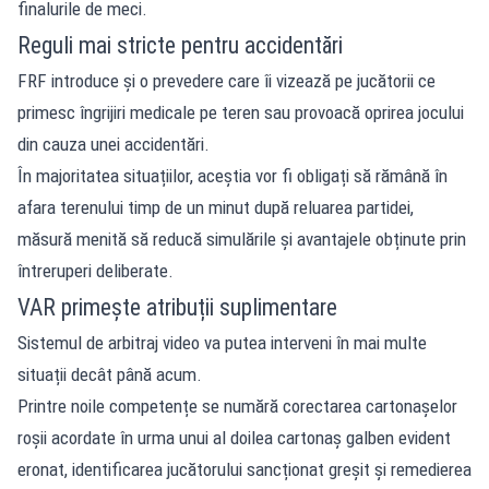
finalurile de meci.
Reguli mai stricte pentru accidentări
FRF introduce și o prevedere care îi vizează pe jucătorii ce
primesc îngrijiri medicale pe teren sau provoacă oprirea jocului
din cauza unei accidentări.
În majoritatea situațiilor, aceștia vor fi obligați să rămână în
afara terenului timp de un minut după reluarea partidei,
măsură menită să reducă simulările și avantajele obținute prin
întreruperi deliberate.
VAR primește atribuții suplimentare
Sistemul de arbitraj video va putea interveni în mai multe
situații decât până acum.
Printre noile competențe se numără corectarea cartonașelor
roșii acordate în urma unui al doilea cartonaș galben evident
eronat, identificarea jucătorului sancționat greșit și remedierea