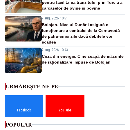
pentru facilitarea tranzitului prin Turcia al
carcaselor de ovine și bovine
7 aug. 2026, 10:51
Bolojan: Nivelul Dunării asigură o
funcționare a centralei de la Cernavodă
de patru-cinci zile dacă debitele vor
scădea
7 aug. 2026, 10:43
Criza din energie. Cine scapă de măsurile
de raționalizare impuse de Bolojan
URMĂREȘTE-NE PE
Facebook
YouTube
POPULAR