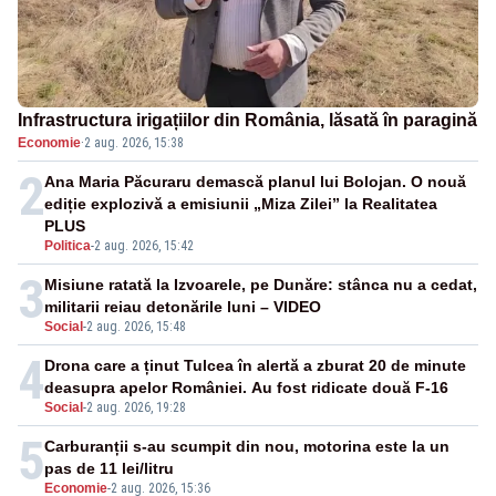
Infrastructura irigațiilor din România, lăsată în paragină
Economie
·
2 aug. 2026, 15:38
2
Ana Maria Păcuraru demască planul lui Bolojan. O nouă
ediție explozivă a emisiunii „Miza Zilei” la Realitatea
PLUS
Politica
-
2 aug. 2026, 15:42
3
Misiune ratată la Izvoarele, pe Dunăre: stânca nu a cedat,
militarii reiau detonările luni – VIDEO
Social
-
2 aug. 2026, 15:48
4
Drona care a ținut Tulcea în alertă a zburat 20 de minute
deasupra apelor României. Au fost ridicate două F-16
Social
-
2 aug. 2026, 19:28
5
Carburanții s-au scumpit din nou, motorina este la un
pas de 11 lei/litru
Economie
-
2 aug. 2026, 15:36