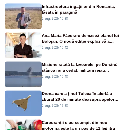
Infrastructura irigațiilor din România,
lăsată în paragină
2 aug. 2026, 15:38
Ana Maria Păcuraru demască planul lui
Bolojan. O nouă ediție explozivă a
emisiunii „Miza Zilei” la Realitatea PLUS
2 aug. 2026, 15:42
Misiune ratată la Izvoarele, pe Dunăre:
stânca nu a cedat, militarii reiau
detonările luni – VIDEO
2 aug. 2026, 15:48
Drona care a ținut Tulcea în alertă a
zburat 20 de minute deasupra apelor
României. Au fost ridicate două F-16
2 aug. 2026, 19:28
Carburanții s-au scumpit din nou,
motorina este la un pas de 11 lei/litru