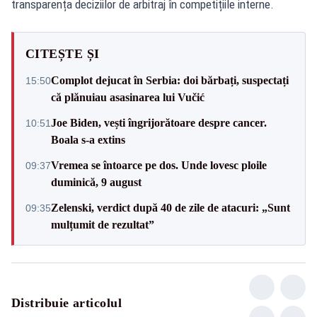
transparența deciziilor de arbitraj în competițiile interne.
CITEȘTE ȘI
Complot dejucat în Serbia: doi bărbați, suspectați
15:50
că plănuiau asasinarea lui Vučić
Joe Biden, vești îngrijorătoare despre cancer.
10:51
Boala s-a extins
Vremea se întoarce pe dos. Unde lovesc ploile
09:37
duminică, 9 august
Zelenski, verdict după 40 de zile de atacuri: „Sunt
09:35
mulțumit de rezultat”
Distribuie articolul