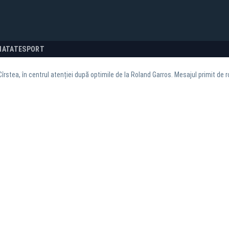
NATATE
SPORT
îrstea, în centrul atenției după optimile de la Roland Garros. Mesajul primit de r