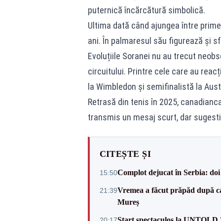
puternică încărcătură simbolică.
Ultima dată când ajungea între prime
ani. În palmaresul său figurează și sf
Evoluțiile Soranei nu au trecut neobse
circuitului. Printre cele care au rea
la Wimbledon și semifinalistă la Aust
Retrasă din tenis în 2025, canadianca
transmis un mesaj scurt, dar sugestiv
CITEȘTE ȘI
Complot dejucat în Serbia: doi 
15:50
Vremea a făcut prăpăd după cani
21:39
Mureș
Start spectaculos la UNTOLD 20
20:17