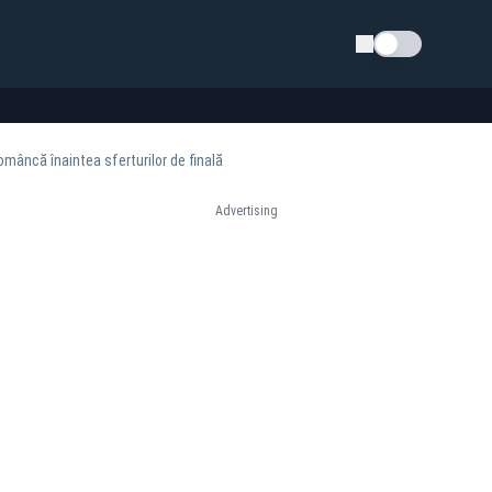
Schimba tema
omâncă înaintea sferturilor de finală
Advertising