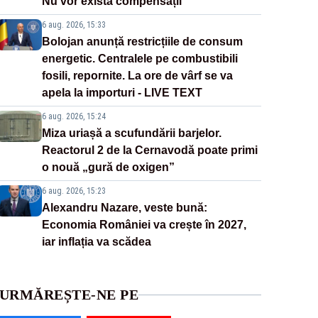
Nu vor exista compensații
6 aug. 2026, 15:33
Bolojan anunță restricțiile de consum
energetic. Centralele pe combustibili
fosili, repornite. La ore de vârf se va
apela la importuri - LIVE TEXT
6 aug. 2026, 15:24
Miza uriașă a scufundării barjelor.
Reactorul 2 de la Cernavodă poate primi
o nouă „gură de oxigen”
6 aug. 2026, 15:23
Alexandru Nazare, veste bună:
Economia României va crește în 2027,
iar inflația va scădea
URMĂREȘTE-NE PE