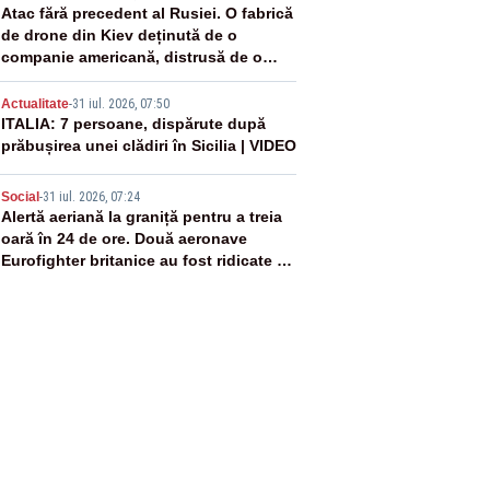
3
Atac fără precedent al Rusiei. O fabrică
de drone din Kiev deținută de o
companie americană, distrusă de o
rachetă rusească
4
Actualitate
-
31 iul. 2026, 07:50
ITALIA: 7 persoane, dispărute după
prăbușirea unei clădiri în Sicilia | VIDEO
5
Social
-
31 iul. 2026, 07:24
Alertă aeriană la graniță pentru a treia
oară în 24 de ore. Două aeronave
Eurofighter britanice au fost ridicate de
la sol