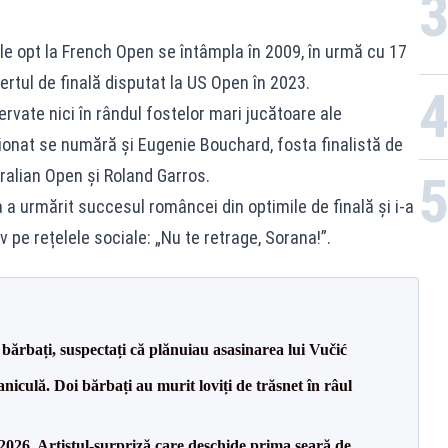
le opt la French Open se întâmpla în 2009, în urmă cu 17
ertul de finală disputat la US Open în 2023.
rvate nici în rândul fostelor mari jucătoare ale
cționat se numără și Eugenie Bouchard, fosta finalistă de
ralian Open și Roland Garros.
 a urmărit succesul româncei din optimile de finală și i-a
 pe rețelele sociale: „Nu te retrage, Sorana!”.
bărbați, suspectați că plănuiau asasinarea lui Vučić
culă. Doi bărbați au murit loviți de trăsnet în râul
26. Artistul-surpriză care deschide prima seară de