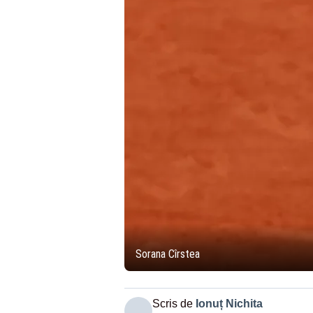
Sorana Cîrstea
Scris de
Ionuț Nichita