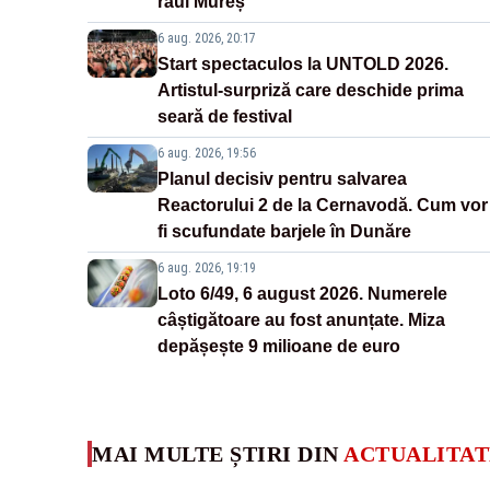
râul Mureș
6 aug. 2026, 20:17
Start spectaculos la UNTOLD 2026.
Artistul-surpriză care deschide prima
seară de festival
6 aug. 2026, 19:56
Planul decisiv pentru salvarea
Reactorului 2 de la Cernavodă. Cum vor
fi scufundate barjele în Dunăre
6 aug. 2026, 19:19
Loto 6/49, 6 august 2026. Numerele
câștigătoare au fost anunțate. Miza
depășește 9 milioane de euro
MAI MULTE ȘTIRI DIN
ACTUALITAT