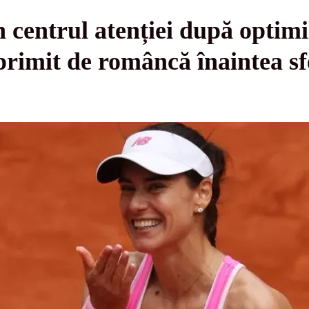
n centrul atenției după optimi
rimit de româncă înaintea sf