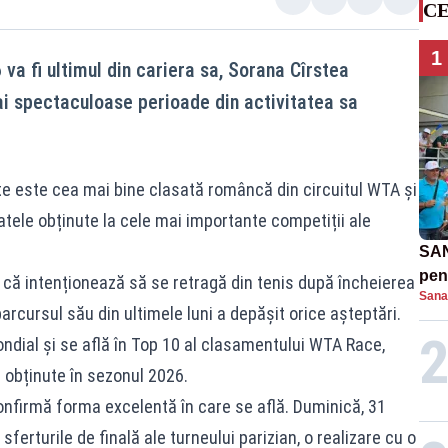
CE
1
va fi ultimul din cariera sa, Sorana Cîrstea
i spectaculoase perioade din activitatea sa
te este cea mai bine clasată româncă din circuitul WTA și
tele obținute la cele mai importante competiții ale
SAN
pent
it că intenționează să se retragă din tenis după încheierea
Sana
proi
arcursul său din ultimele luni a depășit orice așteptări.
dial și se află în Top 10 al clasamentului WTA Race,
 obținute în sezonul 2026.
nfirmă forma excelentă în care se află. Duminică, 31
sferturile de finală ale turneului parizian, o realizare cu o