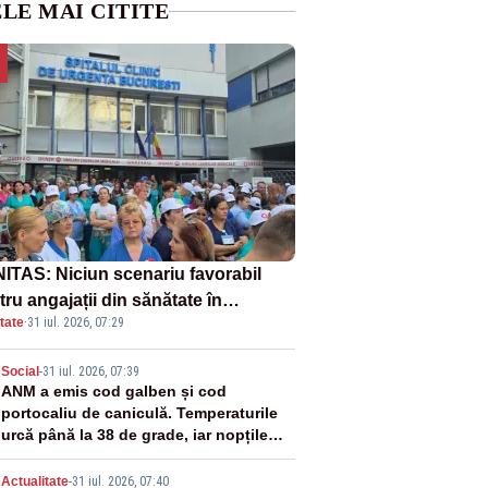
LE MAI CITITE
ITAS: Niciun scenariu favorabil
ru angajații din sănătate în
tate
·
31 iul. 2026, 07:29
ectul Legii salarizării
2
Social
-
31 iul. 2026, 07:39
ANM a emis cod galben și cod
portocaliu de caniculă. Temperaturile
urcă până la 38 de grade, iar nopțile
devin tropicale
Actualitate
-
31 iul. 2026, 07:40