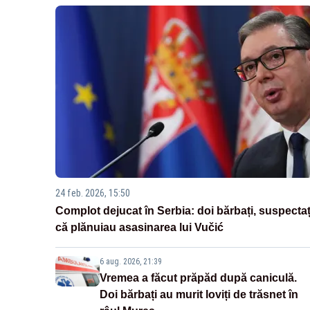
24 feb. 2026, 15:50
Complot dejucat în Serbia: doi bărbați, suspectaț
că plănuiau asasinarea lui Vučić
6 aug. 2026, 21:39
Vremea a făcut prăpăd după caniculă.
Doi bărbați au murit loviți de trăsnet în