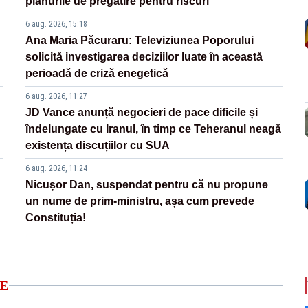
planurile de pregătire pentru riscuri
6 aug. 2026, 15:18
Ana Maria Păcuraru: Televiziunea Poporului
solicită investigarea deciziilor luate în această
perioadă de criză enegetică
6 aug. 2026, 11:27
JD Vance anunță negocieri de pace dificile și
îndelungate cu Iranul, în timp ce Teheranul neagă
existența discuțiilor cu SUA
6 aug. 2026, 11:24
Nicușor Dan, suspendat pentru că nu propune
un nume de prim-ministru, așa cum prevede
Constituția!
E