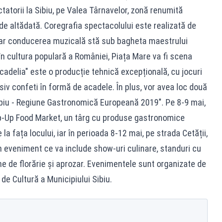
tatorii la Sibiu, pe Valea Târnavelor, zonă renumită
 de altădată. Coregrafia spectacolului este realizată de
 iar conducerea muzicală stă sub bagheta maestrului
în cultura populară a României, Piața Mare va fi scena
adelia" este o producție tehnică excepțională, cu jocuri
siv confeti în formă de acadele. În plus, vor avea loc două
iu - Regiune Gastronomică Europeană 2019". Pe 8-9 mai,
op-Up Food Market, un târg cu produse gastronomice
 la fața locului, iar în perioada 8-12 mai, pe strada Cetății,
n eveniment ce va include show-uri culinare, standuri cu
one de florărie și aprozar. Evenimentele sunt organizate de
 de Cultură a Municipiului Sibiu.