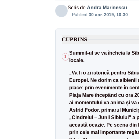
Scris de
Andra Marinescu
Publicat:
30 apr. 2019, 10:30
CUPRINS
Summit-ul se va încheia la Sib
1
locale.
„Va fi o zi istorică pentru Sib
Europei. Ne dorim ca sibienii
place: prin evenimente în cent
Piața Mare începând cu ora 20, 
ai momentului va anima și va c
Astrid Fodor, primarul Municip
„Cindrelul – Junii Sibiului” a
această ocazie. Pe scena din Pi
prin cele mai importante regi