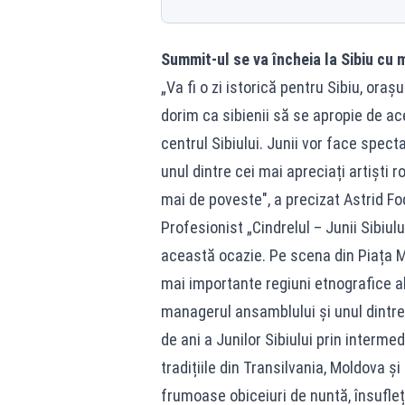
Summit-ul se va încheia la Sibiu cu m
„Va fi o zi istorică pentru Sibiu, oraș
dorim ca sibienii să se apropie de a
centrul Sibiului. Junii vor face spect
unul dintre cei mai apreciați artiști 
mai de poveste", a precizat Astrid Fod
Profesionist „Cindrelul – Junii Sibiu
această ocazie. Pe scena din Piața Mar
mai importante regiuni etnografice a
managerul ansamblului și unul dintre 
de ani a Junilor Sibiului prin intermed
tradițiile din Transilvania, Moldova 
frumoase obiceiuri de nuntă, însufle