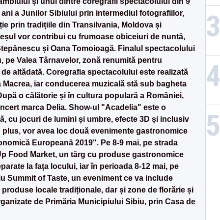
blului și unul dintre coregrafii spectacolului din 9
ani a Junilor Sibiului prin intermediul fotografiilor,
ie prin tradițiile din Transilvania, Moldova și
șul vor contribui cu frumoase obiceiuri de nuntă,
a Stepănescu și Oana Tomoioagă. Finalul spectacolului
u, pe Valea Târnavelor, zonă renumită pentru
 de altădată. Coregrafia spectacolului este realizată
a Macrea, iar conducerea muzicală stă sub bagheta
upă o călătorie și în cultura populară a României,
oncert marca Delia. Show-ul "Acadelia" este o
, cu jocuri de lumini și umbre, efecte 3D și inclusiv
În plus, vor avea loc două evenimente gastronomice
onomică Europeană 2019". Pe 8-9 mai, pe strada
Up Food Market, un târg cu produse gastronomice
eparate la fața locului, iar în perioada 8-12 mai, pe
biu Summit of Taste, un eveniment ce va include
produse locale tradiționale, dar și zone de florărie și
ganizate de Primăria Municipiului Sibiu, prin Casa de