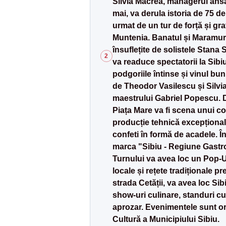
Silvia Macrea, managerul ansam
mai, va derula istoria de 75 de 
urmat de un tur de forță și graț
Muntenia. Banatul și Maramure
însuflețite de solistele Stan
2
va readuce spectatorii la Sibi
podgoriile întinse și vinul bun
de Theodor Vasilescu și Silvi
maestrului Gabriel Popescu. D
Piața Mare va fi scena unui c
producție tehnică excepțională
confeti în formă de acadele. 
marca "Sibiu - Regiune Gastr
Turnului va avea loc un Pop-
locale și rețete tradiționale pr
strada Cetății, va avea loc Si
show-uri culinare, standuri cu 
aprozar. Evenimentele sunt or
Cultură a Municipiului Sibiu.