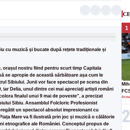
CE
1
iu cu muzică și bucate după rețete tradiționale și
iu, orașul nostru fiind pentru scurt timp Capitala
 să se apropie de această sărbătoare așa cum le
rul Sibiului. Junii vor face spectacol pe scena din
Mih
iar Delia, unul dintre cei mai apreciați artiști români
FCS
olora finalul unui 9 mai de poveste", a precizat
Actua
în 
iului Sibiu. Ansamblul Folcloric Profesionist
 pregătit un spectacol absolut impresionant cu
ața Mare va fi ilustrată prin joc și muzică o călătorie
uni etnografice ale României. Conceptul propus de