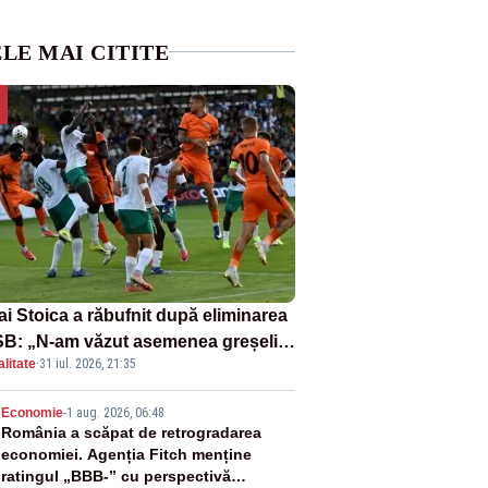
LE MAI CITITE
ai Stoica a răbufnit după eliminarea
B: „N-am văzut asemenea greșeli
litate
·
31 iul. 2026, 21:35
190 de meciuri europene”
2
Economie
-
1 aug. 2026, 06:48
România a scăpat de retrogradarea
economiei. Agenția Fitch menține
ratingul „BBB-” cu perspectivă