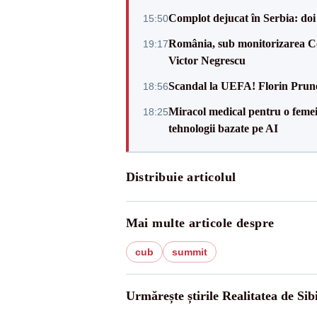
Complot dejucat în Serbia: doi 
15:50
România, sub monitorizarea Com
19:17
Victor Negrescu
Scandal la UEFA! Florin Prune
18:56
Miracol medical pentru o femeie
18:25
tehnologii bazate pe AI
Distribuie articolul
Mai multe articole despre
cub
summit
Urmărește știrile Realitatea de Sib