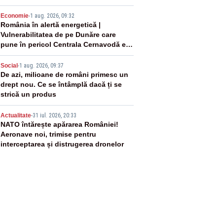
negativă
3
Economie
-
1 aug. 2026, 09:32
România în alertă energetică |
Vulnerabilitatea de pe Dunăre care
pune în pericol Centrala Cernavodă era
cunoscută de pe vremea lui Ceaușescu
4
Social
-
1 aug. 2026, 09:37
De azi, milioane de români primesc un
drept nou. Ce se întâmplă dacă ți se
strică un produs
5
Actualitate
-
31 iul. 2026, 20:33
NATO întărește apărarea României!
Aeronave noi, trimise pentru
interceptarea și distrugerea dronelor