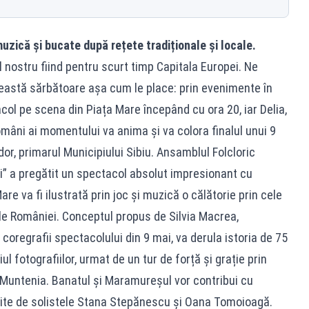
uzică și bucate după rețete tradiționale și locale.
ul nostru fiind pentru scurt timp Capitala Europei. Ne
ceastă sărbătoare așa cum le place: prin evenimente în
acol pe scena din Piața Mare începând cu ora 20, iar Delia,
români ai momentului va anima și va colora finalul unui 9
or, primarul Municipiului Sibiu. Ansamblul Folcloric
lui” a pregătit un spectacol absolut impresionant cu
e va fi ilustrată prin joc și muzică o călătorie prin cele
le României. Conceptul propus de Silvia Macrea,
coregrafii spectacolului din 9 mai, va derula istoria de 75
iul fotografiilor, urmat de un tur de forță și grație prin
și Muntenia. Banatul și Maramureșul vor contribui cu
țite de solistele Stana Stepănescu și Oana Tomoioagă.