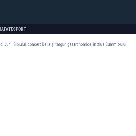
NATATE
SPORT
l Junii Sibiului, concert Delia și târguri gastronomice, în ziua Summit-ului