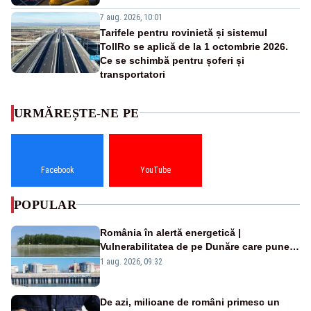
7 aug. 2026, 10:01
Tarifele pentru rovinietă și sistemul
TollRo se aplică de la 1 octombrie 2026.
Ce se schimbă pentru șoferi și
transportatori
URMĂREȘTE-NE PE
Facebook
YouTube
POPULAR
România în alertă energetică |
Vulnerabilitatea de pe Dunăre care pune
în pericol Centrala Cernavodă era
1 aug. 2026, 09:32
cunoscută de pe vremea lui Ceaușescu
De azi, milioane de români primesc un