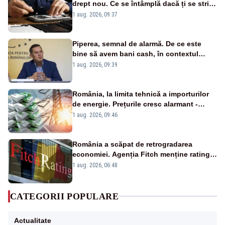
drept nou. Ce se întâmplă dacă ți se strică
un produs
1 aug. 2026, 09:37
Piperea, semnal de alarmă. De ce este
bine să avem bani cash, în contextul
alertei energetice?
1 aug. 2026, 09:39
România, la limita tehnică a importurilor
de energie. Prețurile cresc alarmant -
Analiză Realitatea Plus
1 aug. 2026, 09:46
România a scăpat de retrogradarea
economiei. Agenția Fitch menține ratingul
„BBB-” cu perspectivă negativă
1 aug. 2026, 06:48
CATEGORII POPULARE
Actualitate