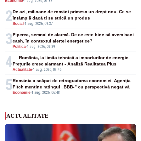
Economie
·
1 aug. 2026, 09:32
cunoscută de pe vremea lui Ceaușescu
2
De azi, milioane de români primesc un drept nou. Ce se
întâmplă dacă ți se strică un produs
Social
-
1 aug. 2026, 09:37
3
Piperea, semnal de alarmă. De ce este bine să avem bani
cash, în contextul alertei energetice?
Politica
-
1 aug. 2026, 09:39
4
România, la limita tehnică a importurilor de energie.
Prețurile cresc alarmant - Analiză Realitatea Plus
Actualitate
-
1 aug. 2026, 09:46
5
România a scăpat de retrogradarea economiei. Agenția
Fitch menține ratingul „BBB-” cu perspectivă negativă
Economie
-
1 aug. 2026, 06:48
ACTUALITATE