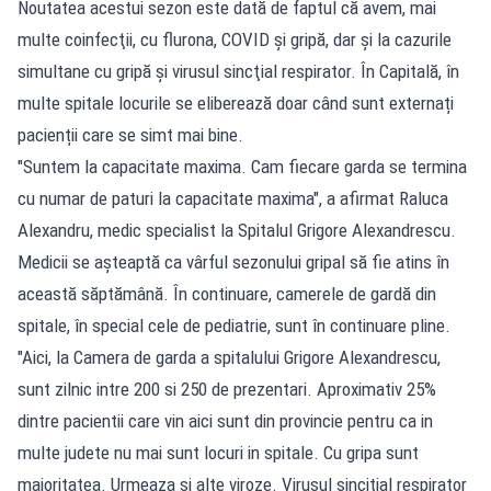
Noutatea acestui sezon este dată de faptul că avem, mai
multe coinfecţii, cu flurona, COVID şi gripă, dar şi la cazurile
simultane cu gripă şi virusul sincţial respirator. În Capitală, în
multe spitale locurile se eliberează doar când sunt externați
pacienții care se simt mai bine.
"Suntem la capacitate maxima. Cam fiecare garda se termina
cu numar de paturi la capacitate maxima", a afirmat Raluca
Alexandru, medic specialist la Spitalul Grigore Alexandrescu.
Medicii se așteaptă ca vârful sezonului gripal să fie atins în
această săptămână. În continuare, camerele de gardă din
spitale, în special cele de pediatrie, sunt în continuare pline.
"Aici, la Camera de garda a spitalului Grigore Alexandrescu,
sunt zilnic intre 200 si 250 de prezentari. Aproximativ 25%
dintre pacientii care vin aici sunt din provincie pentru ca in
multe judete nu mai sunt locuri in spitale. Cu gripa sunt
majoritatea. Urmeaza si alte viroze. Virusul sincitial respirator