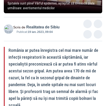
Spitalele sunt pline! Vârful epidemiei, așteptat să lovească zilele
următoare: avertismentul medicilor
Realitatea de Sibiu
Scris de
Publicat:
19 ian. 2023, 09:04
România ar putea înregistra cel mai mare număr de
infecții respiratorii în această săptămână, iar
specialiștii preconizează că ar putea fi atins vârful
acestui sezon gripal. Am putea avea 170 de mii de
cazuri, la fel ca în sezonul gripal de dinainte de
pandemie. Deja, în unele spitale nu mai sunt locuri
libere. Și profesorii trag un semnal de alarmă și fac
apel la părinți să nu își mai trimită copiii bolnavi la
școală.