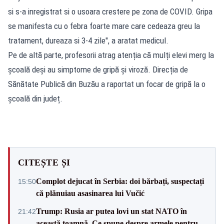
si s-a inregistrat si o usoara crestere pe zona de COVID. Gripa
se manifesta cu o febra foarte mare care cedeaza greu la
tratament, dureaza si 3-4 zile", a aratat medicul.
Pe de altă parte, profesorii atrag atenția că mulți elevi merg la
școală deși au simptome de gripă și viroză. Direcția de
Sănătate Publică din Buzău a raportat un focar de gripă la o
școală din județ.
CITEȘTE ȘI
Complot dejucat în Serbia: doi bărbați, suspectați
15:50
că plănuiau asasinarea lui Vučić
Trump: Rusia ar putea lovi un stat NATO în
21:42
această toamnă. Ce spune despre armele pentru