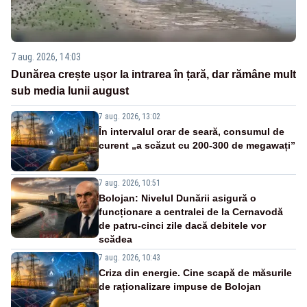
7 aug. 2026, 14:03
Dunărea crește ușor la intrarea în țară, dar rămâne mult
sub media lunii august
7 aug. 2026, 13:02
În intervalul orar de seară, consumul de
curent „a scăzut cu 200-300 de megawați”
7 aug. 2026, 10:51
Bolojan: Nivelul Dunării asigură o
funcționare a centralei de la Cernavodă
de patru-cinci zile dacă debitele vor
scădea
7 aug. 2026, 10:43
Criza din energie. Cine scapă de măsurile
de raționalizare impuse de Bolojan