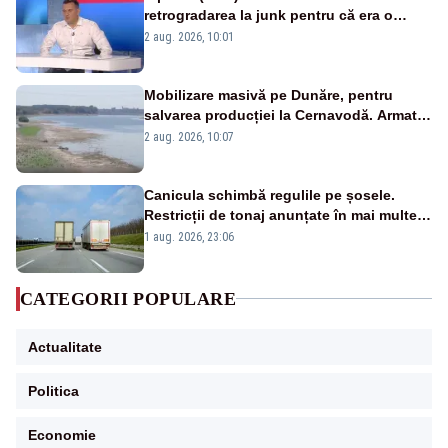
retrogradarea la junk pentru că era o
catastrofă pentru bănci și fondurile de
2 aug. 2026, 10:01
pensii
Mobilizare masivă pe Dunăre, pentru
salvarea producției la Cernavodă. Armata
va detona o stâncă și va devia apa
2 aug. 2026, 10:07
fluviului - IMAGINI AERIENE
Canicula schimbă regulile pe șosele.
Restricții de tonaj anunțate în mai multe
județe
1 aug. 2026, 23:06
CATEGORII POPULARE
Actualitate
Politica
Economie