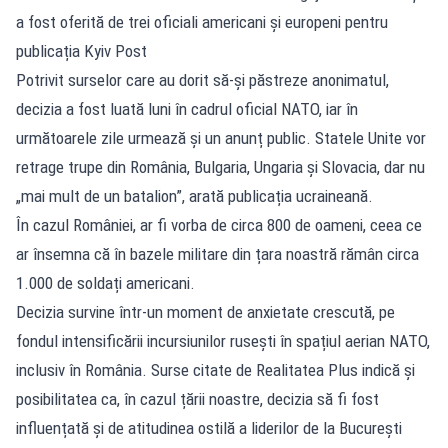
a fost oferită de trei oficiali americani și europeni pentru
publicația Kyiv Post
Potrivit surselor care au dorit să-și păstreze anonimatul,
decizia a fost luată luni în cadrul oficial NATO, iar în
următoarele zile urmează și un anunț public. Statele Unite vor
retrage trupe din România, Bulgaria, Ungaria și Slovacia, dar nu
„mai mult de un batalion”, arată publicația ucraineană.
În cazul României, ar fi vorba de circa 800 de oameni, ceea ce
ar însemna că în bazele militare din țara noastră rămân circa
1.000 de soldați americani.
Decizia survine într-un moment de anxietate crescută, pe
fondul intensificării incursiunilor rusești în spațiul aerian NATO,
inclusiv în România. Surse citate de Realitatea Plus indică și
posibilitatea ca, în cazul țării noastre, decizia să fi fost
influențată și de atitudinea ostilă a liderilor de la București