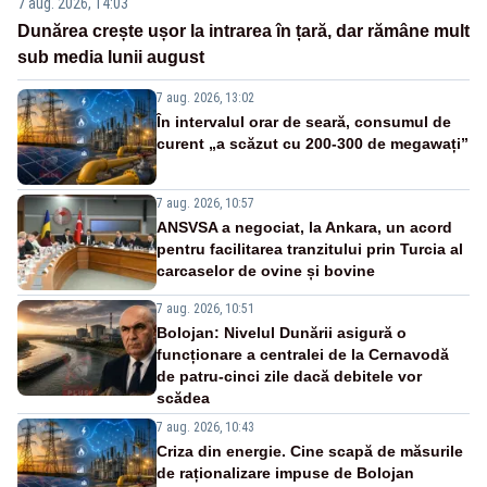
7 aug. 2026, 14:03
Dunărea crește ușor la intrarea în țară, dar rămâne mult
sub media lunii august
7 aug. 2026, 13:02
În intervalul orar de seară, consumul de
curent „a scăzut cu 200-300 de megawați”
7 aug. 2026, 10:57
ANSVSA a negociat, la Ankara, un acord
pentru facilitarea tranzitului prin Turcia al
carcaselor de ovine și bovine
7 aug. 2026, 10:51
Bolojan: Nivelul Dunării asigură o
funcționare a centralei de la Cernavodă
de patru-cinci zile dacă debitele vor
scădea
7 aug. 2026, 10:43
Criza din energie. Cine scapă de măsurile
de raționalizare impuse de Bolojan