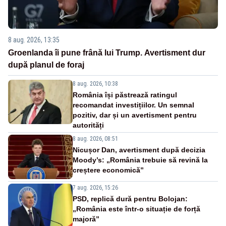
8 aug. 2026, 13:35
Groenlanda îi pune frână lui Trump. Avertisment dur
după planul de foraj
8 aug. 2026, 10:38
România își păstrează ratingul
recomandat investițiilor. Un semnal
pozitiv, dar și un avertisment pentru
autorități
8 aug. 2026, 08:51
Nicușor Dan, avertisment după decizia
Moody’s: „România trebuie să revină la
creștere economică”
7 aug. 2026, 15:26
PSD, replică dură pentru Bolojan:
„România este într-o situație de forță
majoră”