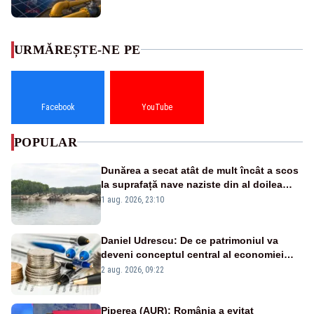
URMĂREȘTE-NE PE
Facebook
YouTube
POPULAR
Dunărea a secat atât de mult încât a scos
la suprafață nave naziste din al doilea
război mondial
1 aug. 2026, 23:10
Daniel Udrescu: De ce patrimoniul va
deveni conceptul central al economiei
viitoare?
2 aug. 2026, 09:22
Piperea (AUR): România a evitat