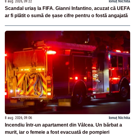
8 aug. 2026, 09:22
Ionuț Nichita
Scandal uriaș la FIFA. Gianni Infantino, acuzat că UEFA
ar fi plătit o sumă de șase cifre pentru o fostă angajată
8 aug. 2026, 09:06
Ionuț Nichita
Incendiu într-un apartament din Vâlcea. Un bărbat a
murit, iar o femeie a fost evacuată de pompieri