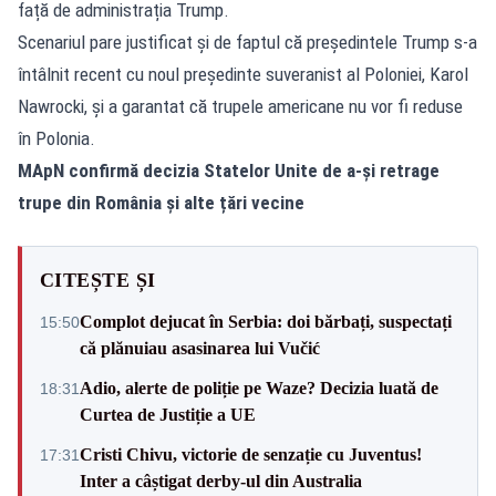
față de administrația Trump.
Scenariul pare justificat și de faptul că președintele Trump s-a
întâlnit recent cu noul președinte suveranist al Poloniei, Karol
Nawrocki, și a garantat că trupele americane nu vor fi reduse
în Polonia.
MApN confirmă decizia Statelor Unite de a-și retrage
trupe din România și alte țări vecine
CITEȘTE ȘI
Complot dejucat în Serbia: doi bărbați, suspectați
15:50
că plănuiau asasinarea lui Vučić
Adio, alerte de poliție pe Waze? Decizia luată de
18:31
Curtea de Justiție a UE
Cristi Chivu, victorie de senzație cu Juventus!
17:31
Inter a câștigat derby-ul din Australia