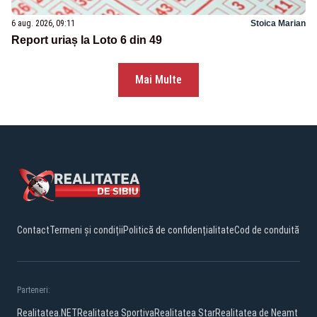
6 aug. 2026, 09:11
Stoica Marian
Report uriaș la Loto 6 din 49
Mai Multe
Contact
Termeni și condiții
Politică de confidențialitate
Cod de conduită
Parteneri:
Realitatea.NET
Realitatea Sportiva
Realitatea Star
Realitatea de Neamt