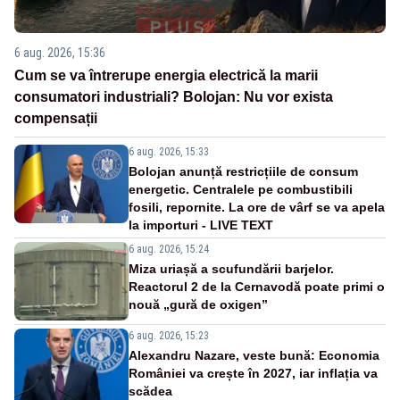
6 aug. 2026, 15:36
Cum se va întrerupe energia electrică la marii
consumatori industriali? Bolojan: Nu vor exista
compensații
6 aug. 2026, 15:33
Bolojan anunță restricțiile de consum
energetic. Centralele pe combustibili
fosili, repornite. La ore de vârf se va apela
la importuri - LIVE TEXT
6 aug. 2026, 15:24
Miza uriașă a scufundării barjelor.
Reactorul 2 de la Cernavodă poate primi o
nouă „gură de oxigen”
6 aug. 2026, 15:23
Alexandru Nazare, veste bună: Economia
României va crește în 2027, iar inflația va
scădea