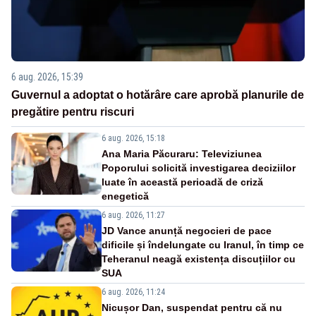
6 aug. 2026, 15:39
Guvernul a adoptat o hotărâre care aprobă planurile de
pregătire pentru riscuri
6 aug. 2026, 15:18
Ana Maria Păcuraru: Televiziunea
Poporului solicită investigarea deciziilor
luate în această perioadă de criză
enegetică
6 aug. 2026, 11:27
JD Vance anunță negocieri de pace
dificile și îndelungate cu Iranul, în timp ce
Teheranul neagă existența discuțiilor cu
SUA
6 aug. 2026, 11:24
Nicușor Dan, suspendat pentru că nu