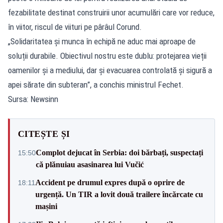
fezabilitate destinat construirii unor acumulări care vor reduce,
în viitor, riscul de viituri pe pârâul Corund.
„Solidaritatea și munca în echipă ne aduc mai aproape de
soluții durabile. Obiectivul nostru este dublu: protejarea vieții
oamenilor și a mediului, dar și evacuarea controlată și sigură a
apei sărate din subteran”, a conchis ministrul Fechet.
Sursa: Newsinn
CITEȘTE ȘI
Complot dejucat în Serbia: doi bărbați, suspectați
15:50
că plănuiau asasinarea lui Vučić
Accident pe drumul expres după o oprire de
18:11
urgență. Un TIR a lovit două trailere încărcate cu
mașini