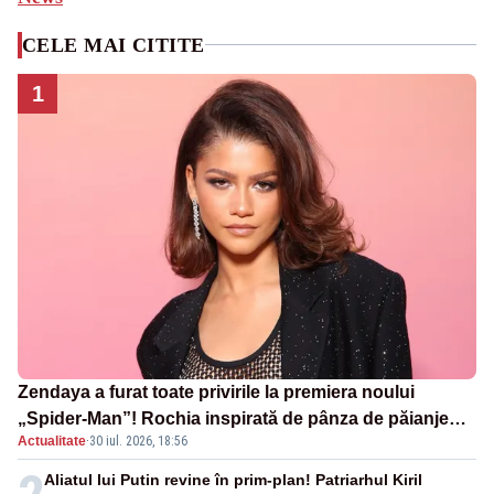
CELE MAI CITITE
1
Zendaya a furat toate privirile la premiera noului
„Spider-Man”! Rochia inspirată de pânza de păianjen a
Actualitate
·
30 iul. 2026, 18:56
făcut senzație
Aliatul lui Putin revine în prim-plan! Patriarhul Kiril