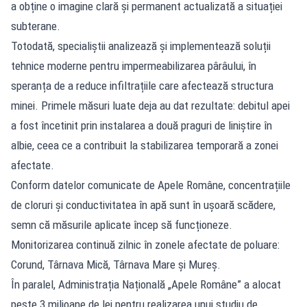
a obține o imagine clară și permanent actualizată a situației
subterane.
Totodată, specialiștii analizează și implementează soluții
tehnice moderne pentru impermeabilizarea pârâului, în
speranța de a reduce infiltrațiile care afectează structura
minei. Primele măsuri luate deja au dat rezultate: debitul apei
a fost încetinit prin instalarea a două praguri de liniștire în
albie, ceea ce a contribuit la stabilizarea temporară a zonei
afectate.
Conform datelor comunicate de Apele Române, concentrațiile
de cloruri și conductivitatea în apă sunt în ușoară scădere,
semn că măsurile aplicate încep să funcționeze.
Monitorizarea continuă zilnic în zonele afectate de poluare:
Corund, Târnava Mică, Târnava Mare și Mureș.
În paralel, Administrația Națională „Apele Române” a alocat
peste 3 milioane de lei pentru realizarea unui studiu de