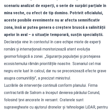
scenariu analizat de experți, o serie de surpări parțiale în
mina veche, cu efect de tip domino. Potrivit oficialului,
aceste posibile evenimente nu ar afecta semnificativ
zona, însă ar putea genera o creștere bruscă a salinității
apelor în aval – o situație temporară, susțin specialiștii.
Declarația vine în contextul în care echipe mixte de experți
români și internaționali monitorizează atent evoluția
geomorfologică a zonei. „Siguranța populației și protejarea
ecosistemului rămân prioritățile noastre. Scenariul cel mai
negru este luat în calcul, dar nu se preconizează efecte grave
asupra comunității”, a precizat ministrul.
Lucrările de intervenție continuă conform planului. Firma
contractată de Salrom a început devierea pârâului Corund,
folosind țevi ancorate în versant. Craterele sunt
supravegheate cu ajutorul dronelor și tehnologiei LiDAR, pentru