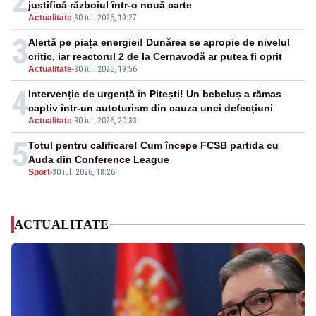
2
justifică războiul într-o nouă carte
Actualitate
-
30 iul. 2026, 19:27
3
Alertă pe piața energiei! Dunărea se apropie de nivelul
critic, iar reactorul 2 de la Cernavodă ar putea fi oprit
Actualitate
-
30 iul. 2026, 19:56
4
Intervenție de urgență în Pitești! Un bebeluș a rămas
captiv într-un autoturism din cauza unei defecțiuni
Actualitate
-
30 iul. 2026, 20:33
5
Totul pentru calificare! Cum începe FCSB partida cu
Auda din Conference League
Sport
-
30 iul. 2026, 18:26
ACTUALITATE