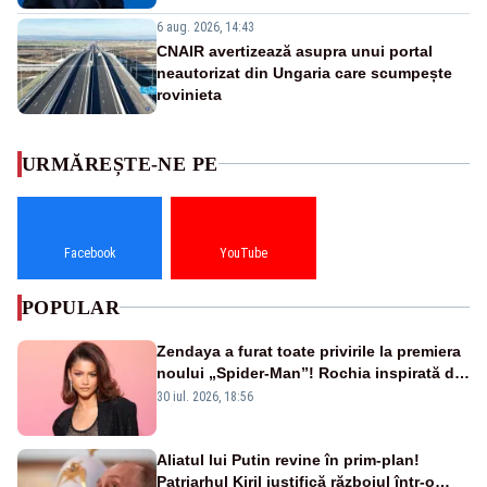
6 aug. 2026, 14:43
CNAIR avertizează asupra unui portal
neautorizat din Ungaria care scumpește
rovinieta
URMĂREȘTE-NE PE
Facebook
YouTube
POPULAR
Zendaya a furat toate privirile la premiera
noului „Spider-Man”! Rochia inspirată de
pânza de păianjen a făcut senzație
30 iul. 2026, 18:56
Aliatul lui Putin revine în prim-plan!
Patriarhul Kiril justifică războiul într-o