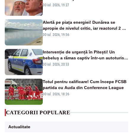
nouă carte
30 iul. 2026, 19:27
Alertă pe piața energiei! Dunărea se
apropie de nivelul critic, iar reactorul 2 de
la Cernavodă ar putea fi oprit
30 iul. 2026, 19:56
Intervenție de urgență în Pitești! Un
bebeluș a rămas captiv într-un autoturism
din cauza unei defecțiuni
30 iul. 2026, 20:33
Totul pentru calificare! Cum începe FCSB
partida cu Auda din Conference League
30 iul. 2026, 18:26
CATEGORII POPULARE
Actualitate