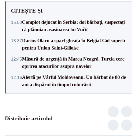
CITEȘTE ȘI
Complot dejucat în Serbia: doi bărbați, suspectați
15:50
că plănuiau asasinarea lui Vučić
Darius Olaru a spart gheața în Belgia! Gol superb
13:37
pentru Union Saint-Gilloise
Măsură de urgență în Marea Neagră. Turcia cere
12:45
oprirea atacurilor asupra navelor
Alertă pe Vârful Moldoveanu. Un bărbat de 80 de
12:16
ani a dispărut în timpul coborârii
Distribuie articolul