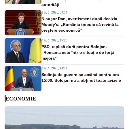
autorități
8 aug. 2026, 08:51
Nicușor Dan, avertisment după decizia
Moody’s: „România trebuie să revină la
creștere economică”
7 aug. 2026, 15:26
PSD, replică dură pentru Bolojan:
„România este într-o situație de forță
majoră”
7 aug. 2026, 14:51
Ședința de guvern se amână pentru ora
15:00. Bolojan nu a obținut toate avizele
ECONOMIE