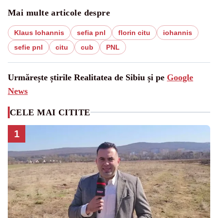
Mai multe articole despre
Klaus Iohannis
sefia pnl
florin citu
iohannis
sefie pnl
citu
cub
PNL
Urmărește știrile Realitatea de Sibiu și pe
Google
News
CELE MAI CITITE
1