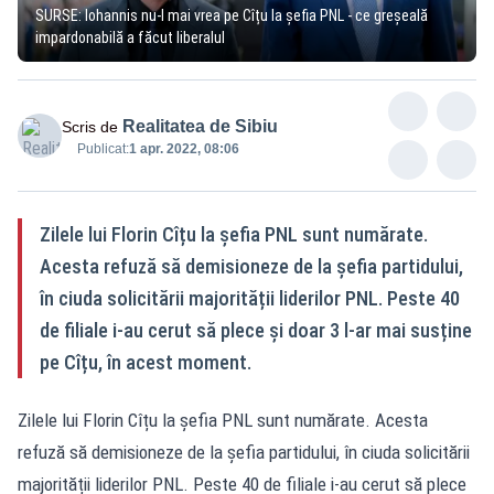
SURSE: Iohannis nu-l mai vrea pe Cîțu la șefia PNL - ce greșeală
impardonabilă a făcut liberalul
Realitatea de Sibiu
Scris de
Publicat:
1 apr. 2022, 08:06
Zilele lui Florin Cîțu la șefia PNL sunt numărate.
Acesta refuză să demisioneze de la șefia partidului,
în ciuda solicitării majorității liderilor PNL. Peste 40
de filiale i-au cerut să plece și doar 3 l-ar mai susține
pe Cîțu, în acest moment.
Zilele lui Florin Cîțu la șefia PNL sunt numărate. Acesta
refuză să demisioneze de la șefia partidului, în ciuda solicitării
majorității liderilor PNL. Peste 40 de filiale i-au cerut să plece