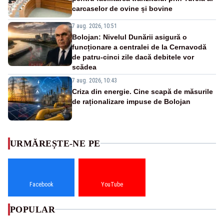
carcaselor de ovine și bovine
7 aug. 2026, 10:51
Bolojan: Nivelul Dunării asigură o
funcționare a centralei de la Cernavodă
de patru-cinci zile dacă debitele vor
scădea
7 aug. 2026, 10:43
Criza din energie. Cine scapă de măsurile
de raționalizare impuse de Bolojan
URMĂREȘTE-NE PE
Facebook
YouTube
POPULAR