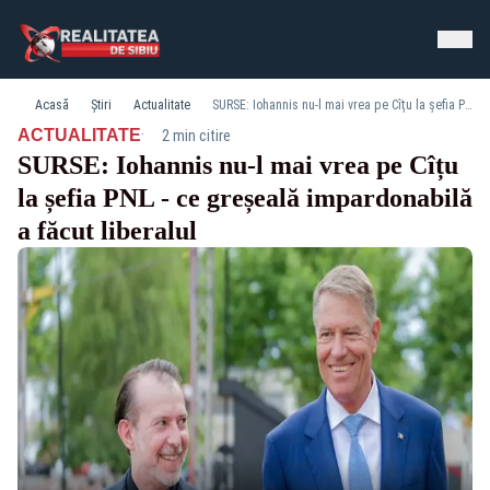
Acasă
Știri
Actualitate
SURSE: Iohannis nu-l mai vrea pe Cîțu la șefia PNL - ce greșeală impardonabilă a făcut liberalul
·
ACTUALITATE
2 min citire
SURSE: Iohannis nu-l mai vrea pe Cîțu
la șefia PNL - ce greșeală impardonabilă
a făcut liberalul