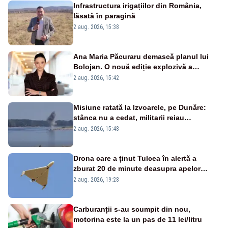
Infrastructura irigațiilor din România,
lăsată în paragină
2 aug. 2026, 15:38
Ana Maria Păcuraru demască planul lui
Bolojan. O nouă ediție explozivă a
emisiunii „Miza Zilei” la Realitatea PLUS
2 aug. 2026, 15:42
Misiune ratată la Izvoarele, pe Dunăre:
stânca nu a cedat, militarii reiau
detonările luni – VIDEO
2 aug. 2026, 15:48
Drona care a ținut Tulcea în alertă a
zburat 20 de minute deasupra apelor
României. Au fost ridicate două F-16
2 aug. 2026, 19:28
Carburanții s-au scumpit din nou,
motorina este la un pas de 11 lei/litru