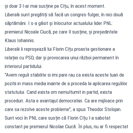
și doar 3 l-ar mai susține pe Cîțu, în acest moment.
Liberalii sunt pregătiți să facă un congres-fulger, în nici două
săptămâni. I s-a găsit și înlocuitor actualului lider PNL:
premierul Nicoale Ciucă, pe care îl susține, și președintele
Klaus Iohannis.
Liberalii îi reproșează lui Florin Cîțu proasta gestionare a
relației cu PSD, dar și provocarea unui război permanent în
interiorul partidului.
"Avem reguli stabilite si imi pare rau ca exista aceste luari de
pozitii in mass media inainte de a proceda la aplicarea regulilor
statutului. Cand exista om nemultumit in partid, exista
proceduri. Asta e avantajul democratiei. Ca are mijloace prin
care sa rezolve aceste probleme", a spus Theodor Stolojan.
Sunt voci în PNL care susțin că Florin Cîțu l-a sabotat
constant pe premierul Nicolae Ciucă. În plus, nu ar fi respectat