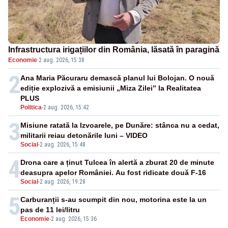
Infrastructura irigațiilor din România, lăsată în paragină
Economie
·
2 aug. 2026, 15:38
2
Ana Maria Păcuraru demască planul lui Bolojan. O nouă
ediție explozivă a emisiunii „Miza Zilei” la Realitatea
PLUS
Politica
-
2 aug. 2026, 15:42
3
Misiune ratată la Izvoarele, pe Dunăre: stânca nu a cedat,
militarii reiau detonările luni – VIDEO
Social
-
2 aug. 2026, 15:48
4
Drona care a ținut Tulcea în alertă a zburat 20 de minute
deasupra apelor României. Au fost ridicate două F-16
Social
-
2 aug. 2026, 19:28
5
Carburanții s-au scumpit din nou, motorina este la un
pas de 11 lei/litru
Economie
-
2 aug. 2026, 15:36