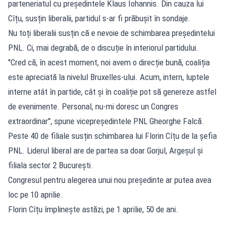
parteneriatul cu președintele Klaus Iohannis. Din cauza lui
Cîțu, susțin liberalii, partidul s-ar fi prăbușit în sondaje.
Nu toți liberalii susțin că e nevoie de schimbarea președintelui
PNL. Ci, mai degrabă, de o discuție în interiorul partidului.
"Cred că, în acest moment, noi avem o direcție bună, coaliția
este apreciată la nivelul Bruxelles-ului. Acum, intern, luptele
interne atât în partide, cât și în coaliție pot să genereze astfel
de evenimente. Personal, nu-mi doresc un Congres
extraordinar", spune vicepreședintele PNL Gheorghe Falcă.
Peste 40 de filiale susțin schimbarea lui Florin Cîțu de la șefia
PNL. Liderul liberal are de partea sa doar Gorjul, Argeșul și
filiala sector 2 București.
Congresul pentru alegerea unui nou președinte ar putea avea
loc pe 10 aprilie.
Florin Cîțu împlinește astăzi, pe 1 aprilie, 50 de ani.