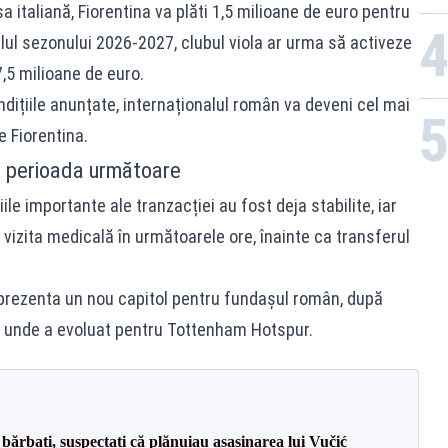
 italiană, Fiorentina va plăti 1,5 milioane de euro pentru
lul sezonului 2026-2027, clubul viola ar urma să activeze
,5 milioane de euro.
dițiile anunțate, internaționalul român va deveni cel mai
 Fiorentina.
n perioada următoare
le importante ale tranzacției au fost deja stabilite, iar
vizita medicală în următoarele ore, înainte ca transferul
reprezenta un nou capitol pentru fundașul român, după
o unde a evoluat pentru Tottenham Hotspur.
bărbați, suspectați că plănuiau asasinarea lui Vučić