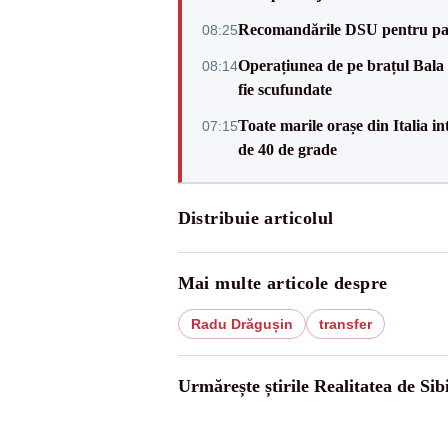
Recomandările DSU pentru parti
08:25
Operațiunea de pe brațul Bala a
08:14
fie scufundate
Toate marile orașe din Italia in
07:15
de 40 de grade
Distribuie articolul
Mai multe articole despre
Radu Drăgușin
transfer
Urmărește știrile Realitatea de Sib