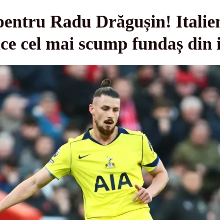
entru Radu Drăgușin! Italien
ace cel mai scump fundaș din i