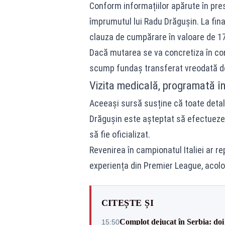
Conform informațiilor apărute în presa
împrumutul lui Radu Drăgușin. La fina
clauza de cumpărare în valoare de 17
Dacă mutarea se va concretiza în con
scump fundaș transferat vreodată de
Vizita medicală, programată î
Aceeași sursă susține că toate detalii
Drăgușin este așteptat să efectueze 
să fie oficializat.
Revenirea în campionatul Italiei ar 
experiența din Premier League, acol
CITEȘTE ȘI
Complot dejucat în Serbia: doi 
15:50