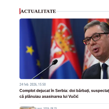
ACTUALITATE
24 feb. 2026, 15:50
Complot dejucat în Serbia: doi bărbați, suspectaț
că plănuiau asasinarea lui Vučić
6 aug. 2026, 08:25