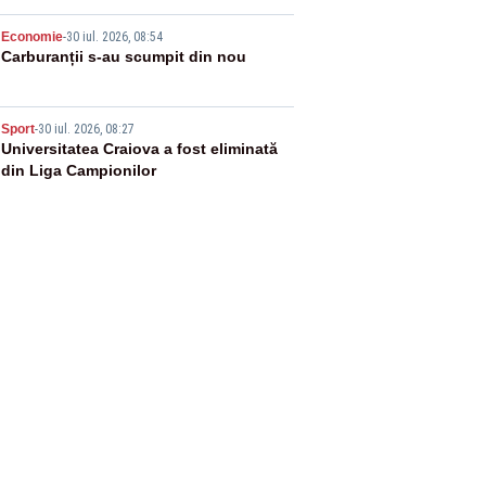
4
Economie
-
30 iul. 2026, 08:54
Carburanții s-au scumpit din nou
5
Sport
-
30 iul. 2026, 08:27
Universitatea Craiova a fost eliminată
din Liga Campionilor