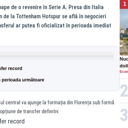
1
pe de o revenire în Serie A. Presa din Italia
n de la Tottenham Hotspur se află în negocieri
sferul ar putea fi oficializat în perioada imediat
Nucl
doil
sfer record
Econ
Cer
n perioada următoare
șul central va ajunge la formația din Florența sub formă
opțiune de transfer definitiv.
fer record