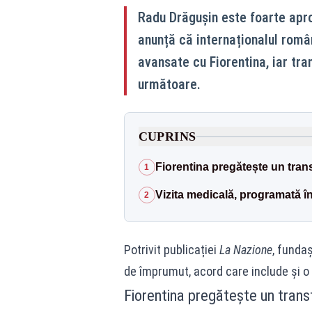
Radu Drăgușin este foarte aproa
anunță că internaționalul româ
avansate cu Fiorentina, iar tran
următoare.
CUPRINS
Fiorentina pregătește un tran
1
Vizita medicală, programată î
2
Potrivit publicației
La Nazione
, funda
de împrumut, acord care include și o 
Fiorentina pregătește un trans