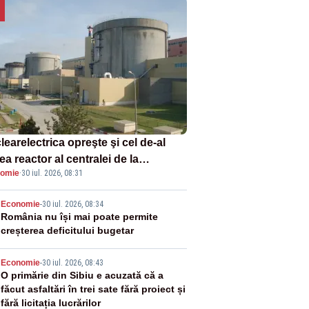
earelectrica opreşte şi cel de-al
ea reactor al centralei de la
omie
·
30 iul. 2026, 08:31
navodă
2
Economie
-
30 iul. 2026, 08:34
România nu își mai poate permite
creșterea deficitului bugetar
3
Economie
-
30 iul. 2026, 08:43
O primărie din Sibiu e acuzată că a
făcut asfaltări în trei sate fără proiect și
fără licitația lucrărilor