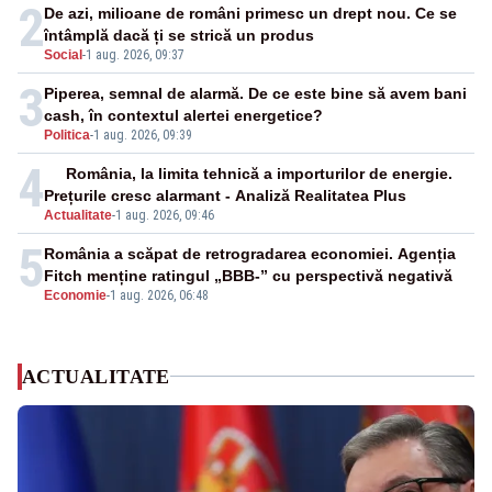
2
De azi, milioane de români primesc un drept nou. Ce se
întâmplă dacă ți se strică un produs
Social
-
1 aug. 2026, 09:37
3
Piperea, semnal de alarmă. De ce este bine să avem bani
cash, în contextul alertei energetice?
Politica
-
1 aug. 2026, 09:39
4
România, la limita tehnică a importurilor de energie.
Prețurile cresc alarmant - Analiză Realitatea Plus
Actualitate
-
1 aug. 2026, 09:46
5
România a scăpat de retrogradarea economiei. Agenția
Fitch menține ratingul „BBB-” cu perspectivă negativă
Economie
-
1 aug. 2026, 06:48
ACTUALITATE