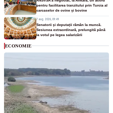
ANSVSA a negociat, la Ankara, un acord
pentru facilitarea tranzitului prin Turcia al
carcaselor de ovine și bovine
7 aug. 2026, 09:49
Senatorii și deputații rămân la muncă.
Sesiunea extraordinară, prelungită până
la votul pe legea salarizării
ECONOMIE