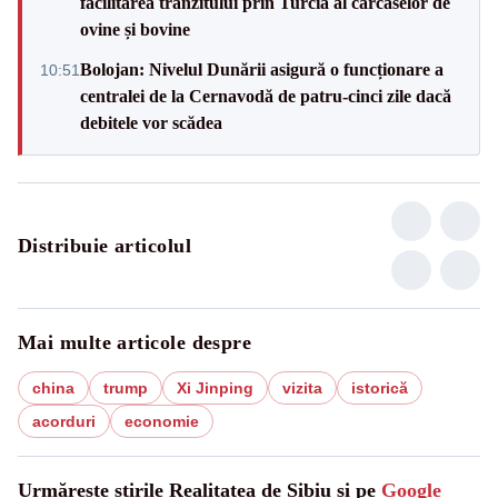
facilitarea tranzitului prin Turcia al carcaselor de
ovine și bovine
Bolojan: Nivelul Dunării asigură o funcționare a
10:51
centralei de la Cernavodă de patru-cinci zile dacă
debitele vor scădea
Distribuie articolul
Mai multe articole despre
china
trump
Xi Jinping
vizita
istorică
acorduri
economie
Urmărește știrile Realitatea de Sibiu și pe
Google