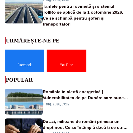
Tarifele pentru rovinietă și sistemul
TollRo se aplică de la 1 octombrie 2026.
Ce se schimbă pentru șoferi și
transportatori
URMĂREȘTE-NE PE
Facebook
YouTube
POPULAR
România în alertă energetică |
Vulnerabilitatea de pe Dunăre care pune
în pericol Centrala Cernavodă era
1 aug. 2026, 09:32
cunoscută de pe vremea lui Ceaușescu
De azi, milioane de români primesc un
drept nou. Ce se întâmplă dacă ți se strică