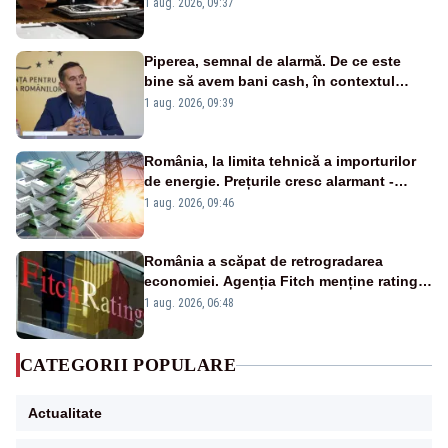
un produs
1 aug. 2026, 09:37
Piperea, semnal de alarmă. De ce este
bine să avem bani cash, în contextul
alertei energetice?
1 aug. 2026, 09:39
România, la limita tehnică a importurilor
de energie. Prețurile cresc alarmant -
Analiză Realitatea Plus
1 aug. 2026, 09:46
România a scăpat de retrogradarea
economiei. Agenția Fitch menține ratingul
„BBB-” cu perspectivă negativă
1 aug. 2026, 06:48
CATEGORII POPULARE
Actualitate