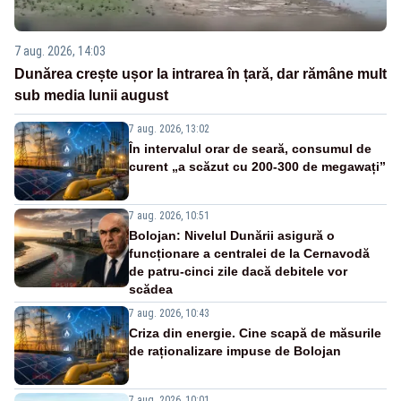
7 aug. 2026, 14:03
Dunărea crește ușor la intrarea în țară, dar rămâne mult
sub media lunii august
7 aug. 2026, 13:02
În intervalul orar de seară, consumul de
curent „a scăzut cu 200-300 de megawați”
7 aug. 2026, 10:51
Bolojan: Nivelul Dunării asigură o
funcționare a centralei de la Cernavodă
de patru-cinci zile dacă debitele vor
scădea
7 aug. 2026, 10:43
Criza din energie. Cine scapă de măsurile
de raționalizare impuse de Bolojan
7 aug. 2026, 10:01