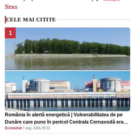
News
CELE MAI CITITE
1
România în alertă energetică | Vulnerabilitatea de pe
Dunăre care pune în pericol Centrala Cernavodă era
Economie
·
1 aug. 2026, 09:32
cunoscută de pe vremea lui Ceaușescu