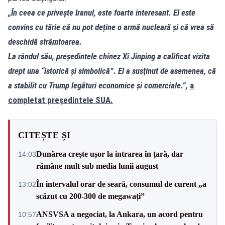
„În ceea ce privește Iranul, este foarte interesant. El este
convins cu tărie că nu pot deține o armă nucleară și că vrea să
deschidă strâmtoarea.
La rândul său, preşedintele chinez Xi Jinping a calificat vizita
drept una “istorică şi simbolică”. El a susţinut de asemenea, că
a stabilit cu Trump legături economice şi comerciale.”,
a
completat președintele SUA.
CITEȘTE ȘI
Dunărea crește ușor la intrarea în țară, dar
14:03
rămâne mult sub media lunii august
În intervalul orar de seară, consumul de curent „a
13:02
scăzut cu 200-300 de megawați”
ANSVSA a negociat, la Ankara, un acord pentru
10:57