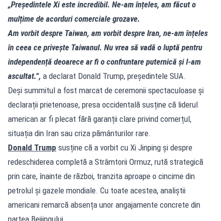
„Președintele Xi este incredibil. Ne-am înțeles, am făcut o
mulțime de acorduri comerciale grozave.
Am vorbit despre Taiwan, am vorbit despre Iran, ne-am înțeles
în ceea ce privește Taiwanul. Nu vrea să vadă o luptă pentru
independență deoarece ar fi o confruntare puternică și l-am
ascultat.”,
a declarat Donald Trump, președintele SUA.
Deși summitul a fost marcat de ceremonii spectaculoase și
declarații prietenoase, presa occidentală susține că liderul
american ar fi plecat fără garanții clare privind comerțul,
situația din Iran sau criza pământurilor rare.
Donald Trump
susține că a vorbit cu Xi Jinping și despre
redeschiderea completă a Strâmtorii Ormuz, rută strategică
prin care, înainte de război, tranzita aproape o cincime din
petrolul și gazele mondiale. Cu toate acestea, analiștii
americani remarcă absența unor angajamente concrete din
partea Beijingului.