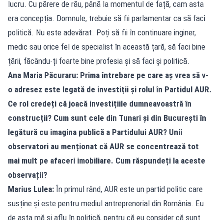
lucru. Cu părere de rău, până la momentul de față, cam asta
era concepția. Domnule, trebuie să fii parlamentar ca să faci
politică. Nu este adevărat. Poți să fii în continuare inginer,
medic sau orice fel de specialist în această țară, să faci bine
țării, făcându-ți foarte bine profesia și să faci și politică.
Ana Maria Păcuraru: Prima întrebare pe care aș vrea să v-
o adresez este legată de investiții și rolul în Partidul AUR.
Ce rol credeți că joacă investițiile dumneavoastră în
construcții? Cum sunt cele din Tunari și din București în
legătură cu imagina publică a Partidului AUR? Unii
observatori au menționat că AUR se concentrează tot
mai mult pe afaceri imobiliare. Cum răspundeți la aceste
observații?
Marius Lulea:
În primul rând, AUR este un partid politic care
susține și este pentru mediul antreprenorial din România. Eu
de asta mă și aflu în politică, pentru că eu consider că sunt