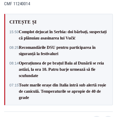
CMF 11240014
CITEȘTE ȘI
Complot dejucat în Serbia: doi bărbați, suspectați
15:50
că plănuiau asasinarea lui Vučić
Recomandările DSU pentru participarea în
08:25
siguranță la festivaluri
Operațiunea de pe brațul Bala al Dunării se reia
08:14
astăzi, la ora 10. Patru barje urmează să fie
scufundate
Toate marile orașe din Italia intră sub alertă roșie
07:15
de caniculă. Temperaturile se apropie de 40 de
grade