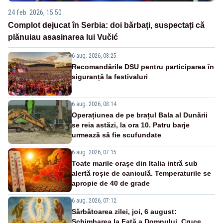
24 feb. 2026, 15:50
Complot dejucat în Serbia: doi bărbați, suspectați că
plănuiau asasinarea lui Vučić
6 aug. 2026, 08:25
Recomandările DSU pentru participarea în
siguranță la festivaluri
6 aug. 2026, 08:14
Operațiunea de pe brațul Bala al Dunării
se reia astăzi, la ora 10. Patru barje
urmează să fie scufundate
6 aug. 2026, 07:15
Toate marile orașe din Italia intră sub
alertă roșie de caniculă. Temperaturile se
apropie de 40 de grade
6 aug. 2026, 07:12
Sărbătoarea zilei, joi, 6 august:
Schimbarea la Față a Domnului. Cruce