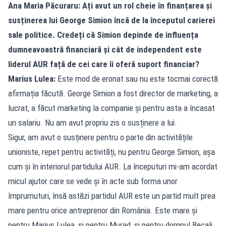
Ana Maria Păcuraru: Ați avut un rol cheie în finanțarea și
susținerea lui George Simion încă de la începutul carierei
sale politice. Credeți că Simion depinde de influența
dumneavoastră financiară și cât de independent este
liderul AUR față de cei care îi oferă suport financiar?
Marius Lulea:
Este mod de eronat sau nu este tocmai corectă
afirmația făcută. George Simion a fost director de marketing, a
lucrat, a făcut marketing la companie și pentru asta a încasat
un salariu. Nu am avut propriu zis o susținere a lui.
Sigur, am avut o susținere pentru o parte din activitățile
unioniste, repet pentru activități, nu pentru George Simion, așa
cum și în interiorul partidului AUR. La începuturi mi-am acordat
micul ajutor care se vede și în acte sub forma unor
împrumuturi, însă astăzi partidul AUR este un partid mult prea
mare pentru orice antreprenor din România. Este mare și
pentru Marius Lulea, și pentru Murad, și pentru domnul Becali.