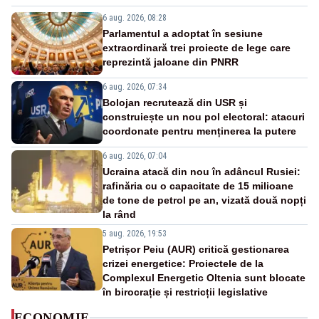
6 aug. 2026, 08:28
Parlamentul a adoptat în sesiune
extraordinară trei proiecte de lege care
reprezintă jaloane din PNRR
6 aug. 2026, 07:34
Bolojan recrutează din USR și
construiește un nou pol electoral: atacuri
coordonate pentru menținerea la putere
6 aug. 2026, 07:04
Ucraina atacă din nou în adâncul Rusiei:
rafinăria cu o capacitate de 15 milioane
de tone de petrol pe an, vizată două nopți
la rând
5 aug. 2026, 19:53
Petrișor Peiu (AUR) critică gestionarea
crizei energetice: Proiectele de la
Complexul Energetic Oltenia sunt blocate
în birocrație și restricții legislative
ECONOMIE