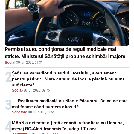
Permisul auto, condiționat de reguli medicale mai
stricte. Ministerul Sănătății propune schimbări majore
Social
·
30 iul. 2026, 09:31
2
Șeful salvamarilor din sudul litoralului, avertisment
pentru părinți: „Niște cursuri de înot la piscină nu sunt
suficiente”
Social
-
30 iul. 2026, 09:45
3
Realitatea medicală cu Nicole Păcuraru: De ce ne este
mai foame când suntem obosiți?
Sanatate
-
30 iul. 2026, 09:52
4
MApN a detectat o țintă aeriană la frontiera cu Ucraina;
mesaj RO-Alert transmis în județul Tulcea