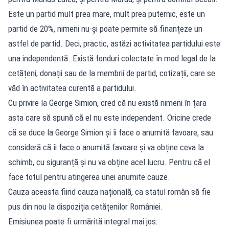
Este un partid mult prea mare, mult prea puternic, este un
partid de 20%, nimeni nu-și poate permite să finanțeze un
astfel de partid. Deci, practic, astăzi activitatea partidului este
una independentă. Există fonduri colectate în mod legal de la
cetățeni, donații sau de la membrii de partid, cotizații, care se
văd în activitatea curentă a partidului.
Cu privire la George Simion, cred că nu există nimeni în țara
asta care să spună că el nu este independent. Oricine crede
că se duce la George Simion și îi face o anumită favoare, sau
consideră că îi face o anumită favoare și va obține ceva la
schimb, cu siguranță și nu va obține acel lucru. Pentru că el
face totul pentru atingerea unei anumite cauze.
Cauza aceasta fiind cauza națională, ca statul român să fie
pus din nou la dispoziția cetățenilor României.
Emisiunea poate fi urmărită integral mai jos: