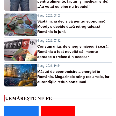
pentru alimente, facturi și medicamente:
„Au votat cu cine nu trebuie!”
6 aug. 2026, 08:07
Săptămână decisivă pentru economie:
Moody’s decide dacă retrogradează
România la junk
6 aug. 2026, 07:32
Consum uriaș de energie miercuri seară:
România a fost nevoită să importe
aproape o treime din necesar
5 aug. 2026, 19:54
Măsuri de economisire a energiei în
România. Magazinele sting reclamele, iar
autoritățile reduc consumul
URMĂREȘTE-NE PE