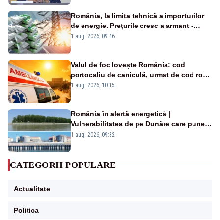
România, la limita tehnică a importurilor
de energie. Prețurile cresc alarmant -
Analiză Realitatea Plus
1 aug. 2026, 09:46
Valul de foc lovește România: cod
portocaliu de caniculă, urmat de cod roșu
duminică. Temperaturile urcă spre 40°C
1 aug. 2026, 10:15
România în alertă energetică |
Vulnerabilitatea de pe Dunăre care pune
în pericol Centrala Cernavodă era
1 aug. 2026, 09:32
cunoscută de pe vremea lui Ceaușescu
CATEGORII POPULARE
Actualitate
Politica