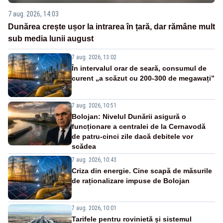
7 aug. 2026, 14:03
Dunărea crește ușor la intrarea în țară, dar rămâne mult
sub media lunii august
7 aug. 2026, 13:02
În intervalul orar de seară, consumul de
curent „a scăzut cu 200-300 de megawați”
7 aug. 2026, 10:51
Bolojan: Nivelul Dunării asigură o
funcționare a centralei de la Cernavodă
de patru-cinci zile dacă debitele vor
scădea
7 aug. 2026, 10:43
Criza din energie. Cine scapă de măsurile
de raționalizare impuse de Bolojan
7 aug. 2026, 10:01
Tarifele pentru rovinietă și sistemul