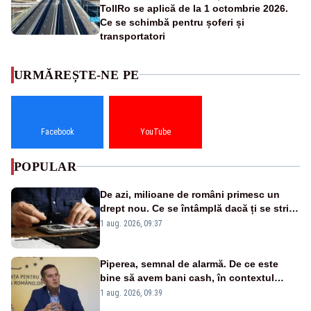
TollRo se aplică de la 1 octombrie 2026.
Ce se schimbă pentru șoferi și
transportatori
URMĂREȘTE-NE PE
Facebook
YouTube
POPULAR
De azi, milioane de români primesc un
drept nou. Ce se întâmplă dacă ți se strică
un produs
1 aug. 2026, 09:37
Piperea, semnal de alarmă. De ce este
bine să avem bani cash, în contextul
alertei energetice?
1 aug. 2026, 09:39