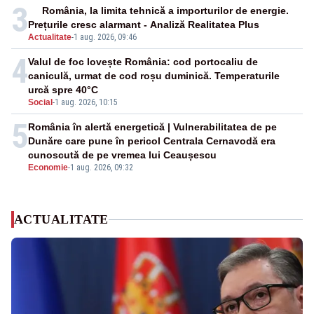
3
România, la limita tehnică a importurilor de energie.
Prețurile cresc alarmant - Analiză Realitatea Plus
Actualitate
-
1 aug. 2026, 09:46
4
Valul de foc lovește România: cod portocaliu de
caniculă, urmat de cod roșu duminică. Temperaturile
urcă spre 40°C
Social
-
1 aug. 2026, 10:15
5
România în alertă energetică | Vulnerabilitatea de pe
Dunăre care pune în pericol Centrala Cernavodă era
cunoscută de pe vremea lui Ceaușescu
Economie
-
1 aug. 2026, 09:32
ACTUALITATE