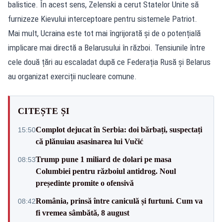
balistice. În acest sens, Zelenski a cerut Statelor Unite să
furnizeze Kievului interceptoare pentru sistemele Patriot.
Mai mult, Ucraina este tot mai îngrijorată și de o potențială
implicare mai directă a Belarusului în război. Tensiunile între
cele două țări au escaladat după ce Federația Rusă și Belarus
au organizat exerciții nucleare comune.
CITEȘTE ȘI
Complot dejucat în Serbia: doi bărbați, suspectați
15:50
că plănuiau asasinarea lui Vučić
Trump pune 1 miliard de dolari pe masa
08:53
Columbiei pentru războiul antidrog. Noul
președinte promite o ofensivă
România, prinsă între caniculă și furtuni. Cum va
08:42
fi vremea sâmbătă, 8 august