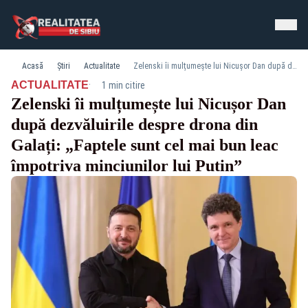
Acasă
Știri
Actualitate
Zelenski îi mulțumește lui Nicușor Dan după dezvăluirile despre drona din Galați: „Faptele sunt cel mai bun leac împotriva minciunilor lui Putin”
·
ACTUALITATE
1 min citire
Zelenski îi mulțumește lui Nicușor Dan
după dezvăluirile despre drona din
Galați: „Faptele sunt cel mai bun leac
împotriva minciunilor lui Putin”