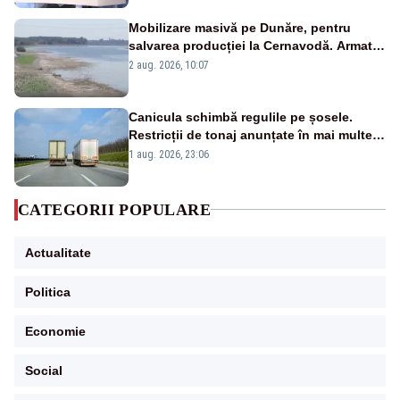
Mobilizare masivă pe Dunăre, pentru
salvarea producției la Cernavodă. Armata
va detona o stâncă și va devia apa
2 aug. 2026, 10:07
fluviului - IMAGINI AERIENE
Canicula schimbă regulile pe șosele.
Restricții de tonaj anunțate în mai multe
județe
1 aug. 2026, 23:06
CATEGORII POPULARE
Actualitate
Politica
Economie
Social