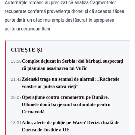
Autoritățile române au precizat că analiza fragmentelor
recuperate confirmă proveniența dronei și că aceasta făcea
parte dintr-un atac mai amplu desfășurat în apropierea
portului ucrainean Reni.
CITEȘTE ȘI
Complot dejucat în Serbia: doi bărbați, suspectați
15:50
că plănuiau asasinarea lui Vučić
Zelenski trage un semnal de alarmă: „Rachetele
21:42
voastre ar putea salva vieți”
Operațiune contra cronometru pe Dunăre.
20:07
Ultimele două barje sunt scufundate pentru
Cernavodă
Adio, alerte de poliție pe Waze? Decizia luată de
18:31
Curtea de Justiție a UE