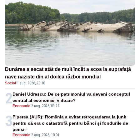
Dunărea a secat atât de mult încât a scos la suprafață
nave naziste din al doilea război mondial
Social
·
1 aug. 2026, 23:10
2
Daniel Udrescu: De ce patrimoniul va deveni conceptul
central al economiei viitoare?
Economie
-
2 aug. 2026, 09:22
3
Piperea (AUR): România a evitat retrogradarea la junk
pentru că era o catastrofă pentru bănci și fondurile de
pensii
Economie
-
2 aug. 2026, 10:01