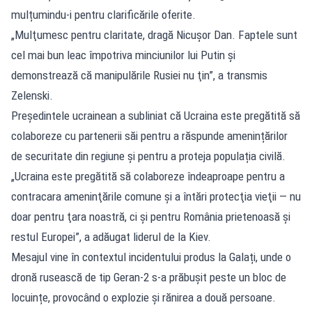
mulțumindu-i pentru clarificările oferite.
„Mulţumesc pentru claritate, dragă Nicuşor Dan. Faptele sunt
cel mai bun leac împotriva minciunilor lui Putin şi
demonstrează că manipulările Rusiei nu ţin”, a transmis
Zelenski.
Președintele ucrainean a subliniat că Ucraina este pregătită să
colaboreze cu partenerii săi pentru a răspunde amenințărilor
de securitate din regiune și pentru a proteja populația civilă.
„Ucraina este pregătită să colaboreze îndeaproape pentru a
contracara ameninţările comune şi a întări protecţia vieţii — nu
doar pentru ţara noastră, ci şi pentru România prietenoasă şi
restul Europei”, a adăugat liderul de la Kiev.
Mesajul vine în contextul incidentului produs la Galați, unde o
dronă rusească de tip Geran-2 s-a prăbușit peste un bloc de
locuințe, provocând o explozie și rănirea a două persoane.