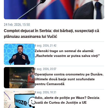
24 feb. 2026, 15:50
Complot dejucat în Serbia: doi bărbați, suspectați că
plănuiau asasinarea lui Vučić
8 aug. 2026, 21:42
Zelenski trage un semnal de alarmă:
„Rachetele voastre ar putea salva vieți”
8 aug. 2026, 20:07
Operațiune contra cronometru pe Dunăre.
Ultimele două barje sunt scufundate
pentru Cernavodă
8 aug. 2026, 18:31
Adio, alerte de poliție pe Waze? Decizia
luată de Curtea de Justiție a UE