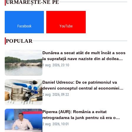
URMĂREȘTE-NE PE
Facebook
YouTube
POPULAR
Dunărea a secat atât de mult încât a scos
la suprafață nave naziste din al doilea
război mondial
1 aug. 2026, 23:10
Daniel Udrescu: De ce patrimoniul va
deveni conceptul central al economiei
viitoare?
2 aug. 2026, 09:22
Piperea (AUR): România a evitat
retrogradarea la junk pentru că era o
catastrofă pentru bănci și fondurile de
2 aug. 2026, 10:01
pensii