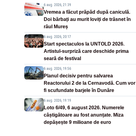
6 aug. 2026, 21:39
Vremea a făcut prăpăd după caniculă.
Doi bărbați au murit loviți de trăsnet în
râul Mureș
6 aug. 2026, 20:17
Start spectaculos la UNTOLD 2026.
Artistul-surpriză care deschide prima
seară de festival
6 aug. 2026, 19:56
Planul decisiv pentru salvarea
Reactorului 2 de la Cernavodă. Cum vor
fi scufundate barjele în Dunăre
6 aug. 2026, 19:19
Loto 6/49, 6 august 2026. Numerele
câștigătoare au fost anunțate. Miza
depășește 9 milioane de euro