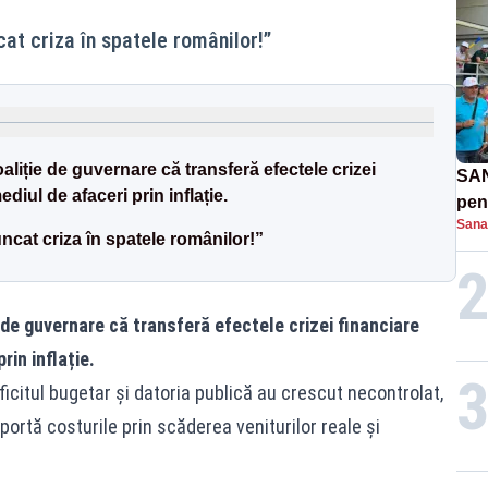
cat criza în spatele românilor!”
aliție de guvernare că transferă efectele crizei
SAN
diul de afaceri prin inflație.
pent
Sana
proi
ncat criza în spatele românilor!”
 de guvernare că transferă efectele crizei financiare
rin inflație.
ficitul bugetar și datoria publică au crescut necontrolat,
portă costurile prin scăderea veniturilor reale și