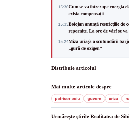
Cum se va întrerupe energia el
15:36
exista compensații
Bolojan anunță restricțiile de c
15:33
repornite. La ore de vârf se v
Miza uriașă a scufundării barj
15:24
„gură de oxigen”
Distribuie articolul
Mai multe articole despre
petrisor peiu
guvern
criza
r
Urmărește știrile Realitatea de Sib