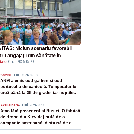
ITAS: Niciun scenariu favorabil
ru angajații din sănătate în
tate
·
31 iul. 2026, 07:29
ectul Legii salarizării
2
Social
-
31 iul. 2026, 07:39
ANM a emis cod galben și cod
portocaliu de caniculă. Temperaturile
urcă până la 38 de grade, iar nopțile
devin tropicale
3
Actualitate
-
31 iul. 2026, 07:40
Atac fără precedent al Rusiei. O fabrică
de drone din Kiev deținută de o
companie americană, distrusă de o
rachetă rusească