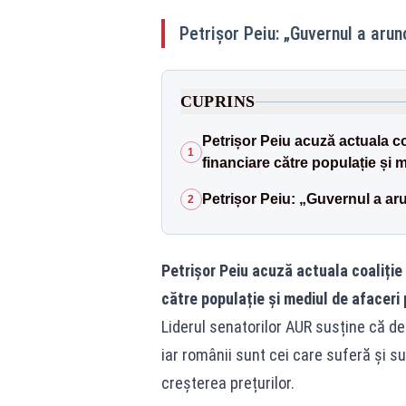
Petrișor Peiu: „Guvernul a arun
CUPRINS
Petrișor Peiu acuză actuala co
1
financiare către populație și me
Petrișor Peiu: „Guvernul a aru
2
Petrișor Peiu acuză actuala coaliție
către populație și mediul de afaceri p
Liderul senatorilor AUR susține că de
iar românii sunt cei care suferă și su
creșterea prețurilor.