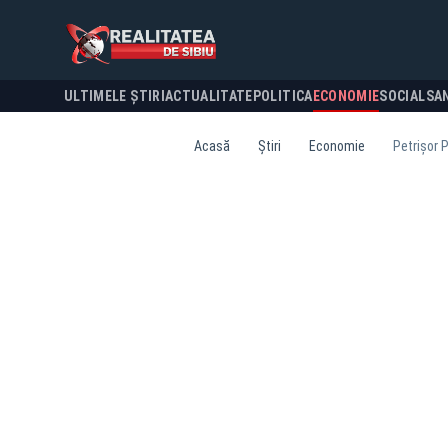
ULTIMELE ȘTIRI
ACTUALITATE
POLITICA
ECONOMIE
SOCIAL
SA
Acasă
Știri
Economie
Petrișor P