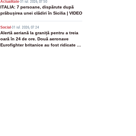
4
Actualitate
-
31 iul. 2026, 07:50
ITALIA: 7 persoane, dispărute după
prăbușirea unei clădiri în Sicilia | VIDEO
5
Social
-
31 iul. 2026, 07:24
Alertă aeriană la graniță pentru a treia
oară în 24 de ore. Două aeronave
Eurofighter britanice au fost ridicate de
la sol