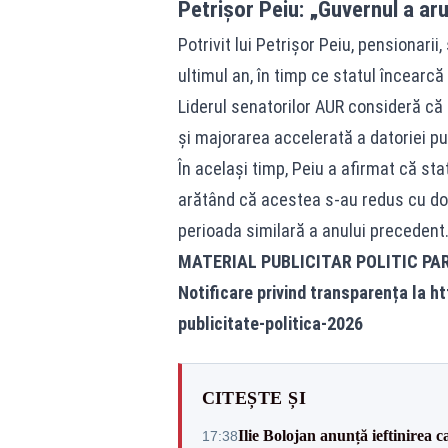
Petrișor Peiu: „Guvernul a aru
Potrivit lui Petrișor Peiu
, pensionarii
ultimul an, în timp ce statul încearcă
Liderul senatorilor AUR consideră că 
și majorarea accelerată a datoriei pu
În același timp,
Peiu a afirmat
că stat
arătând că acestea s-au redus cu doar
perioada similară a anului precedent
MATERIAL PUBLICITAR POLITIC PA
Notificare privind transparența la
ht
publicitate-politica-2026
CITEȘTE ȘI
Ilie Bolojan anunță ieftinirea 
17:38