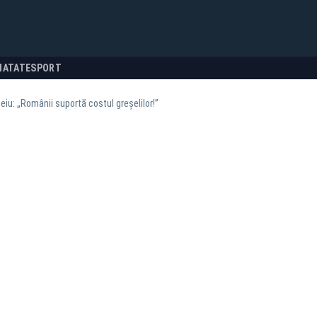
NATATE
SPORT
eiu: „Românii suportă costul greșelilor!”