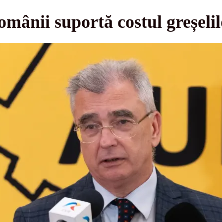
omânii suportă costul greșelil