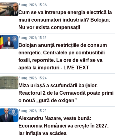
6 aug. 2026, 15:36
Cum se va întrerupe energia electrică la
marii consumatori industriali? Bolojan:
Nu vor exista compensații
6 aug. 2026, 15:33
Bolojan anunță restricțiile de consum
energetic. Centralele pe combustibili
fosili, repornite. La ore de vârf se va
apela la importuri - LIVE TEXT
6 aug. 2026, 15:24
Miza uriașă a scufundării barjelor.
Reactorul 2 de la Cernavodă poate primi
o nouă „gură de oxigen”
6 aug. 2026, 15:23
Alexandru Nazare, veste bună:
Economia României va crește în 2027,
iar inflația va scădea