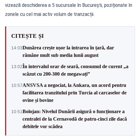
vizează deschiderea a 5 sucursale în București, poziționate în
zonele cu cel mai activ volum de tranzacții.
CITEȘTE ȘI
Dunărea crește ușor la intrarea în țară, dar
14:03
rămâne mult sub media lunii august
În intervalul orar de seară, consumul de curent „a
13:02
scăzut cu 200-300 de megawați”
ANSVSA a negociat, la Ankara, un acord pentru
10:57
facilitarea tranzitului prin Turcia al carcaselor de
ovine și bovine
Bolojan: Nivelul Dunării asigură o funcționare a
10:51
centralei de la Cernavodă de patru-cinci zile dacă
debitele vor scădea