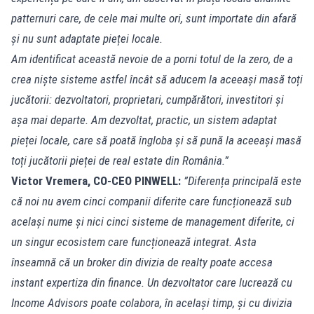
patternuri care, de cele mai multe ori, sunt importate din afară
și nu sunt adaptate pieței locale.
Am identificat această nevoie de a porni totul de la zero, de a
crea niște sisteme astfel încât să aducem la aceeași masă toți
jucătorii: dezvoltatori, proprietari, cumpărători, investitori și
așa mai departe. Am dezvoltat, practic, un sistem adaptat
pieței locale, care să poată îngloba și să pună la aceeași masă
toți jucătorii pieței de real estate din România.”
Victor Vremera, CO-CEO PINWELL:
”Diferența principală este
că noi nu avem cinci companii diferite care funcționează sub
același nume și nici cinci sisteme de management diferite, ci
un singur ecosistem care funcționează integrat. Asta
înseamnă că un broker din divizia de realty poate accesa
instant expertiza din finance. Un dezvoltator care lucrează cu
Income Advisors poate colabora, în același timp, și cu divizia