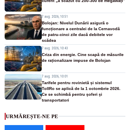
curent „a scăzut cu 200-300 de megawați”
7 aug. 2026, 10:51
Bolojan: Nivelul Dunării asigură o
funcționare a centralei de la Cernavodă
de patru-cinci zile dacă debitele vor
scădea
7 aug. 2026, 10:43
Criza din energie. Cine scapă de măsurile
de raționalizare impuse de Bolojan
7 aug. 2026, 10:01
Tarifele pentru rovinietă și sistemul
TollRo se aplică de la 1 octombrie 2026.
Ce se schimbă pentru șoferi și
transportatori
URMĂREȘTE-NE PE