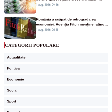
Analiză Realitatea Plus
1 aug. 2026, 09:46
România a scăpat de retrogradarea
economiei. Agenția Fitch menține ratingul
„BBB-” cu perspectivă negativă
1 aug. 2026, 06:48
CATEGORII POPULARE
Actualitate
Politica
Economie
Social
Sport