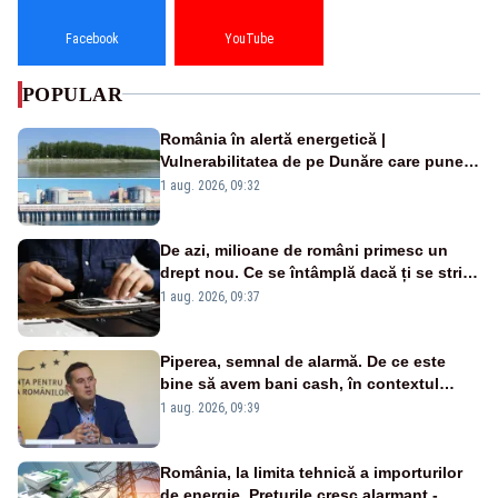
Facebook
YouTube
POPULAR
România în alertă energetică |
Vulnerabilitatea de pe Dunăre care pune
în pericol Centrala Cernavodă era
1 aug. 2026, 09:32
cunoscută de pe vremea lui Ceaușescu
De azi, milioane de români primesc un
drept nou. Ce se întâmplă dacă ți se strică
un produs
1 aug. 2026, 09:37
Piperea, semnal de alarmă. De ce este
bine să avem bani cash, în contextul
alertei energetice?
1 aug. 2026, 09:39
România, la limita tehnică a importurilor
de energie. Prețurile cresc alarmant -