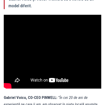
model diferit.
Gabriel Voicu, CO-CEO PINWELL:
”În cei 20 de ani de
experiență pe care îi am, am observat în piața locală anumite