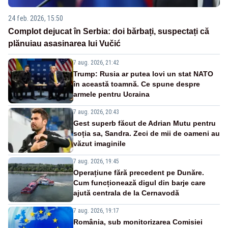
24 feb. 2026, 15:50
Complot dejucat în Serbia: doi bărbați, suspectați că
plănuiau asasinarea lui Vučić
7 aug. 2026, 21:42
Trump: Rusia ar putea lovi un stat NATO
în această toamnă. Ce spune despre
armele pentru Ucraina
7 aug. 2026, 20:43
Gest superb făcut de Adrian Mutu pentru
soția sa, Sandra. Zeci de mii de oameni au
văzut imaginile
7 aug. 2026, 19:45
Operațiune fără precedent pe Dunăre.
Cum funcționează digul din barje care
ajută centrala de la Cernavodă
7 aug. 2026, 19:17
România, sub monitorizarea Comisiei