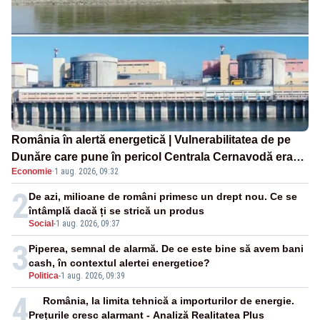
România în alertă energetică | Vulnerabilitatea de pe
Dunăre care pune în pericol Centrala Cernavodă era
Economie
·
1 aug. 2026, 09:32
cunoscută de pe vremea lui Ceaușescu
2
De azi, milioane de români primesc un drept nou. Ce se
întâmplă dacă ți se strică un produs
Social
-
1 aug. 2026, 09:37
3
Piperea, semnal de alarmă. De ce este bine să avem bani
cash, în contextul alertei energetice?
Politica
-
1 aug. 2026, 09:39
4
România, la limita tehnică a importurilor de energie.
Prețurile cresc alarmant - Analiză Realitatea Plus