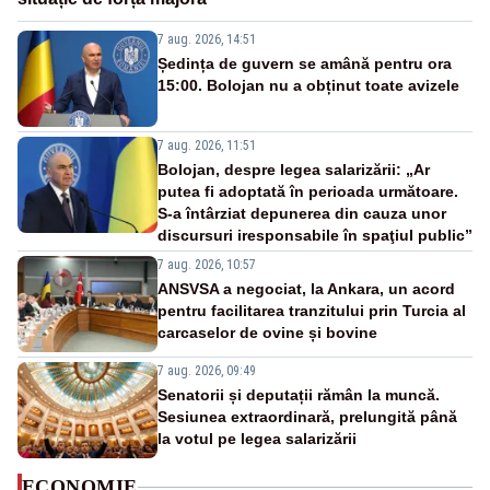
7 aug. 2026, 14:51
Ședința de guvern se amână pentru ora
15:00. Bolojan nu a obținut toate avizele
7 aug. 2026, 11:51
Bolojan, despre legea salarizării: „Ar
putea fi adoptată în perioada următoare.
S-a întârziat depunerea din cauza unor
discursuri iresponsabile în spaţiul public”
7 aug. 2026, 10:57
ANSVSA a negociat, la Ankara, un acord
pentru facilitarea tranzitului prin Turcia al
carcaselor de ovine și bovine
7 aug. 2026, 09:49
Senatorii și deputații rămân la muncă.
Sesiunea extraordinară, prelungită până
la votul pe legea salarizării
ECONOMIE