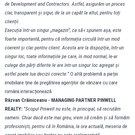
de Development and Contractors. Astfel, asigurăm un proces
clar, transparent și sigur, de la un capăt la altul, pentru toți
clienții.
Execuția într-un singur „magazin”, ca să-i spunem așa, este
foarte importantă, pentru că informația circulă într-un mod
coerent și clar pentru client. Acesta are la dispoziție, într-un
singur loc, toate informațiile pe care, în mod normal, le-ar
culege din părți diferite le are într-un singur loc agregat și
astfel poate lua decizii corecte.”
O altă problemă a pieței
imobiliare ține de pregătirea agenților de vânzare cu care
românii interacționează.
Răzvan Crăiniceanu - MANAGING PARTNER PINWELL
REALTY:
”Scopul Pinwell nu este, în principal, să recrutăm
oameni. Chiar dacă este mai greu, vrem să creăm și să formăm
profesioniști, pentru că în România, la ora actuală, meseria de
agent imobiliar sau broker nu este reglementată.